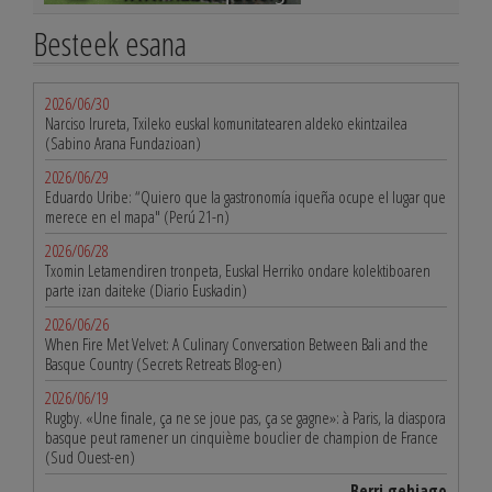
Besteek esana
2026/06/30
Narciso Irureta, Txileko euskal komunitatearen aldeko ekintzailea
(Sabino Arana Fundazioan)
2026/06/29
Eduardo Uribe: “Quiero que la gastronomía iqueña ocupe el lugar que
merece en el mapa" (Perú 21-n)
2026/06/28
Txomin Letamendiren tronpeta, Euskal Herriko ondare kolektiboaren
parte izan daiteke (Diario Euskadin)
2026/06/26
When Fire Met Velvet: A Culinary Conversation Between Bali and the
Basque Country (Secrets Retreats Blog-en)
2026/06/19
Rugby. «Une finale, ça ne se joue pas, ça se gagne»: à Paris, la diaspora
basque peut ramener un cinquième bouclier de champion de France
(Sud Ouest-en)
Berri gehiago