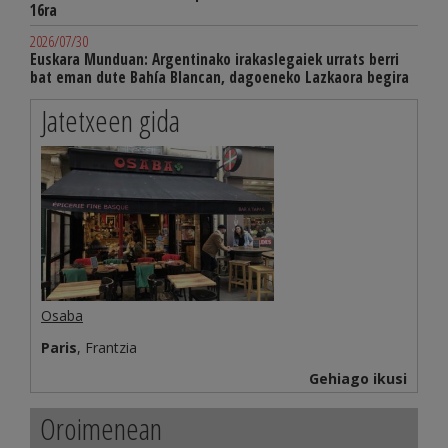
16ra
2026/07/30
Euskara Munduan: Argentinako irakaslegaiek urrats berri
bat eman dute Bahía Blancan, dagoeneko Lazkaora begira
Jatetxeen gida
Osaba
Paris
, Frantzia
Gehiago ikusi
Oroimenean