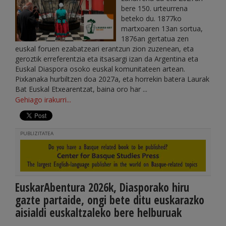
bere 150. urteurrena
beteko du. 1877ko
martxoaren 13an sortua,
1876an gertatua zen
euskal foruen ezabatzeari erantzun zion zuzenean, eta
geroztik erreferentzia eta itsasargi izan da Argentina eta
Euskal Diaspora osoko euskal komunitateen artean.
Pixkanaka hurbiltzen doa 2027a, eta horrekin batera Laurak
Bat Euskal Etxearentzat, baina oro har ...
Gehiago irakurri...
PUBLIZITATEA
EuskarAbentura 2026k, Diasporako hiru
gazte partaide, ongi bete ditu euskarazko
aisialdi euskaltzaleko bere helburuak