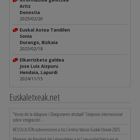
Aritz
Donostia
2025/02/20
Euskal Astea Tandilen
Sonia
Durango, Bizkaia
2025/02/18
Elkarrizketa galdea
Jose Luis Aizpuru
Hendaia, Lapurdi
2024/11/15
Euskaletxeak.net
“Voces de la diáspora / Diasporaren ahotsak” Simposio internacional
sobre emigración ...
RESOLUCIÓN subvenciones a los Centros Vascos-Euskal Etxeak 2025
Mensaje de Navidad del Lehendakari a la Comunidad Vasca en el