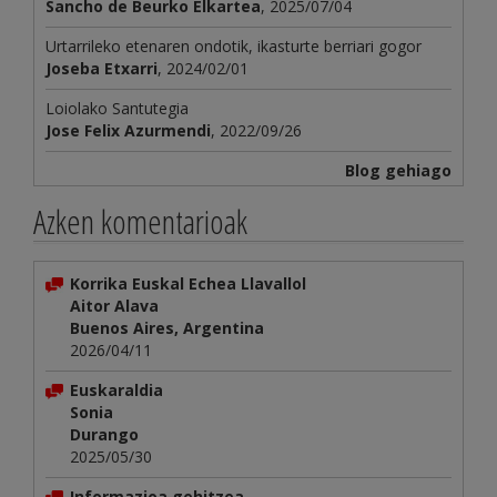
Sancho de Beurko Elkartea
, 2025/07/04
Urtarrileko etenaren ondotik, ikasturte berriari gogor
Joseba Etxarri
, 2024/02/01
Loiolako Santutegia
Jose Felix Azurmendi
, 2022/09/26
Blog gehiago
Azken komentarioak
Korrika Euskal Echea Llavallol
Aitor Alava
Buenos Aires, Argentina
2026/04/11
Euskaraldia
Sonia
Durango
2025/05/30
Informazioa gehitzea