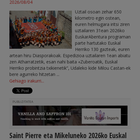
2026/08/04
Uztail osoan zehar 650
kilometro egin ostean,
euren helmugara iritsi ziren
uztailaren 31ean 2026ko
EuskarAbentura programan
parte hartutako Euskal
Herriko 130 gazteak, euren
artean hiru Diasporakoak. Espedizioa uztailaren 1ean abiatu
zen Atharratzetik, esan nahi baita «Zuberoatik, Euskal
Herriko probintzia txikienetik”, Udaleko kide Milou Castan-ek
bere agurreko hitzetan ...
Gehiago irakurri...
PUBLIZITATEA
Saint Pierre eta Mikeluneko 2026ko Euskal