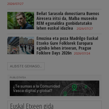
2026/07/27
Beñat Sarasola donostiarra Buenos
Airesera iritsi da, Malba museoko
REM egonaldira gonbidatutako
lehen euskal idazlea
2026/07/27
Emozioa eta poza Madrilgo Euskal
Etxeko Gure Folklorek Europara
eginiko lehen irteeran, Prague
Folklore Days 2026n
2026/07/24
ALBISTE GEHIAGO...
PUBLIZITATEA
Euskal Etxeen gida