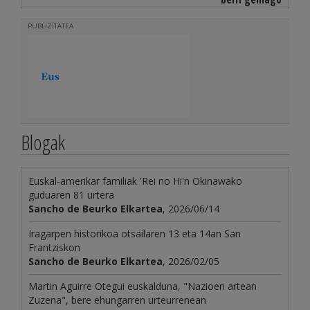
PUBLIZITATEA
Blogak
Euskal-amerikar familiak 'Rei no Hi'n Okinawako
guduaren 81 urtera
Sancho de Beurko Elkartea
, 2026/06/14
Iragarpen historikoa otsailaren 13 eta 14an San
Frantziskon
Sancho de Beurko Elkartea
, 2026/02/05
Martin Aguirre Otegui euskalduna, "Nazioen artean
Zuzena", bere ehungarren urteurrenean