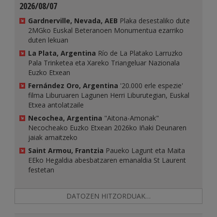
2026/08/07
Gardnerville, Nevada, AEB
Plaka desestaliko dute
2MGko Euskal Beteranoen Monumentua ezarriko
duten lekuan
La Plata, Argentina
Río de La Platako Larruzko
Pala Trinketea eta Xareko Triangeluar Nazionala
Euzko Etxean
Fernández Oro, Argentina
'20.000 erle espezie'
filma Liburuaren Lagunen Herri Liburutegian, Euskal
Etxea antolatzaile
Necochea, Argentina
"Aitona-Amonak"
Necocheako Euzko Etxean 2026ko Iñaki Deunaren
jaiak amaitzeko
Saint Armou, Frantzia
Paueko Lagunt eta Maita
EEko Hegaldia abesbatzaren emanaldia St Laurent
festetan
DATOZEN HITZORDUAK…