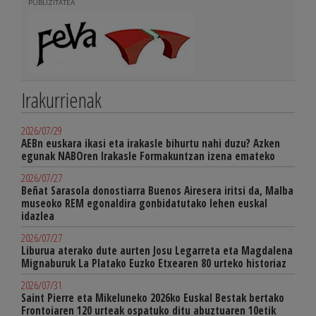
PUBLIZITATEA
Irakurrienak
2026/07/29
AEBn euskara ikasi eta irakasle bihurtu nahi duzu? Azken
egunak NABOren Irakasle Formakuntzan izena emateko
2026/07/27
Beñat Sarasola donostiarra Buenos Airesera iritsi da, Malba
museoko REM egonaldira gonbidatutako lehen euskal
idazlea
2026/07/27
Liburua aterako dute aurten Josu Legarreta eta Magdalena
Mignaburuk La Platako Euzko Etxearen 80 urteko historiaz
2026/07/31
Saint Pierre eta Mikeluneko 2026ko Euskal Bestak bertako
Frontoiaren 120 urteak ospatuko ditu abuztuaren 10etik