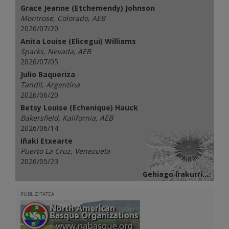
Grace Jeanne (Etchemendy) Johnson
Montrose, Colorado, AEB
2026/07/20
Anita Louise (Elicegui) Williams
Sparks, Nevada, AEB
2026/07/05
Julio Baqueriza
Tandil, Argentina
2026/06/20
Betsy Louise (Echenique) Hauck
Bakersfield, Kalifornia, AEB
2026/06/14
Iñaki Etxearte
Puerto La Cruz, Venezuela
2026/05/23
Gehiago irakurri...
PUBLIZITATEA