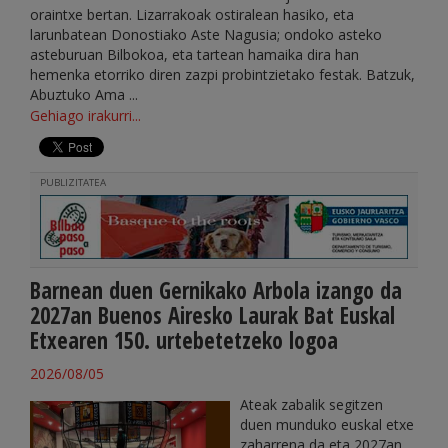
oraintxe bertan. Lizarrakoak ostiralean hasiko, eta
larunbatean Donostiako Aste Nagusia; ondoko asteko
asteburuan Bilbokoa, eta tartean hamaika dira han
hemenka etorriko diren zazpi probintzietako festak. Batzuk,
Abuztuko Ama ...
Gehiago irakurri...
PUBLIZITATEA
Barnean duen Gernikako Arbola izango da
2027an Buenos Airesko Laurak Bat Euskal
Etxearen 150. urtebetetzeko logoa
2026/08/05
Ateak zabalik segitzen
duen munduko euskal etxe
zaharrena da eta 2027an