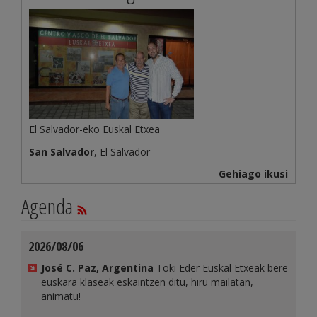
El Salvador-eko Euskal Etxea
San Salvador
, El Salvador
Gehiago ikusi
Agenda
2026/08/06
José C. Paz, Argentina
Toki Eder Euskal Etxeak bere
euskara klaseak eskaintzen ditu, hiru mailatan,
animatu!