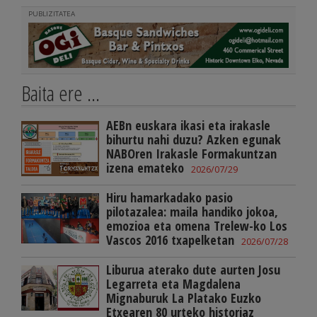
PUBLIZITATEA
Baita ere ...
AEBn euskara ikasi eta irakasle
bihurtu nahi duzu? Azken egunak
NABOren Irakasle Formakuntzan
izena emateko
2026/07/29
Hiru hamarkadako pasio
pilotazalea: maila handiko jokoa,
emozioa eta omena Trelew-ko Los
Vascos 2016 txapelketan
2026/07/28
Liburua aterako dute aurten Josu
Legarreta eta Magdalena
Mignaburuk La Platako Euzko
Etxearen 80 urteko historiaz