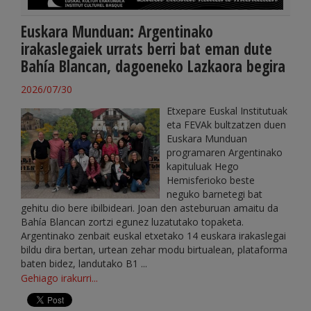
Euskara Munduan: Argentinako
irakaslegaiek urrats berri bat eman dute
Bahía Blancan, dagoeneko Lazkaora begira
2026/07/30
Etxepare Euskal Institutuak
eta FEVAk bultzatzen duen
Euskara Munduan
programaren Argentinako
kapituluak Hego
Hemisferioko beste
neguko barnetegi bat
gehitu dio bere ibilbideari. Joan den asteburuan amaitu da
Bahía Blancan zortzi egunez luzatutako topaketa.
Argentinako zenbait euskal etxetako 14 euskara irakaslegai
bildu dira bertan, urtean zehar modu birtualean, plataforma
baten bidez, landutako B1 ...
Gehiago irakurri...