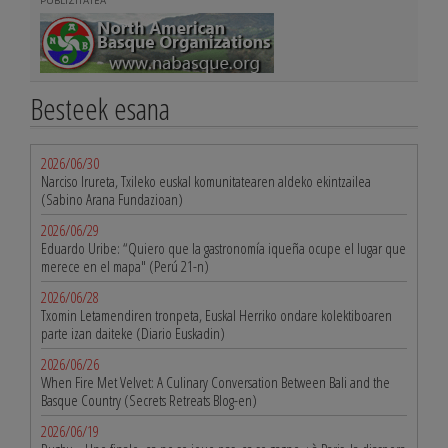
PUBLIZITATEA
Besteek esana
2026/06/30
Narciso Irureta, Txileko euskal komunitatearen aldeko ekintzailea
(Sabino Arana Fundazioan)
2026/06/29
Eduardo Uribe: “Quiero que la gastronomía iqueña ocupe el lugar que
merece en el mapa" (Perú 21-n)
2026/06/28
Txomin Letamendiren tronpeta, Euskal Herriko ondare kolektiboaren
parte izan daiteke (Diario Euskadin)
2026/06/26
When Fire Met Velvet: A Culinary Conversation Between Bali and the
Basque Country (Secrets Retreats Blog-en)
2026/06/19