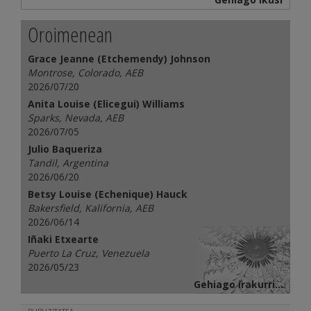
Oroimenean
Grace Jeanne (Etchemendy) Johnson
Montrose, Colorado, AEB
2026/07/20
Anita Louise (Elicegui) Williams
Sparks, Nevada, AEB
2026/07/05
Julio Baqueriza
Tandil, Argentina
2026/06/20
Betsy Louise (Echenique) Hauck
Bakersfield, Kalifornia, AEB
2026/06/14
Iñaki Etxearte
Puerto La Cruz, Venezuela
2026/05/23
Gehiago irakurri...