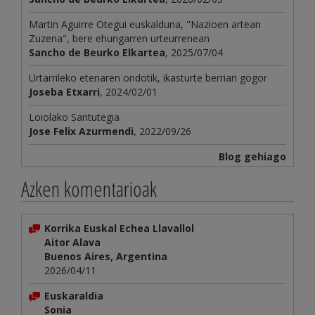
Martin Aguirre Otegui euskalduna, "Nazioen artean
Zuzena", bere ehungarren urteurrenean
Sancho de Beurko Elkartea
, 2025/07/04
Urtarrileko etenaren ondotik, ikasturte berriari gogor
Joseba Etxarri
, 2024/02/01
Loiolako Santutegia
Jose Felix Azurmendi
, 2022/09/26
Blog gehiago
Azken komentarioak
Korrika Euskal Echea Llavallol
Aitor Alava
Buenos Aires, Argentina
2026/04/11
Euskaraldia
Sonia