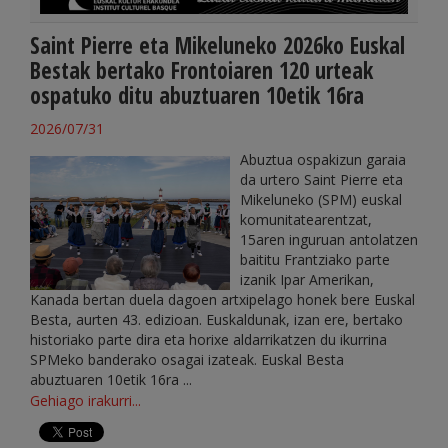
Saint Pierre eta Mikeluneko 2026ko Euskal
Bestak bertako Frontoiaren 120 urteak
ospatuko ditu abuztuaren 10etik 16ra
2026/07/31
Abuztua ospakizun garaia
da urtero Saint Pierre eta
Mikeluneko (SPM) euskal
komunitatearentzat,
15aren inguruan antolatzen
baititu Frantziako parte
izanik Ipar Amerikan,
Kanada bertan duela dagoen artxipelago honek bere Euskal
Besta, aurten 43. edizioan. Euskaldunak, izan ere, bertako
historiako parte dira eta horixe aldarrikatzen du ikurrina
SPMeko banderako osagai izateak. Euskal Besta
abuztuaren 10etik 16ra ...
Gehiago irakurri...