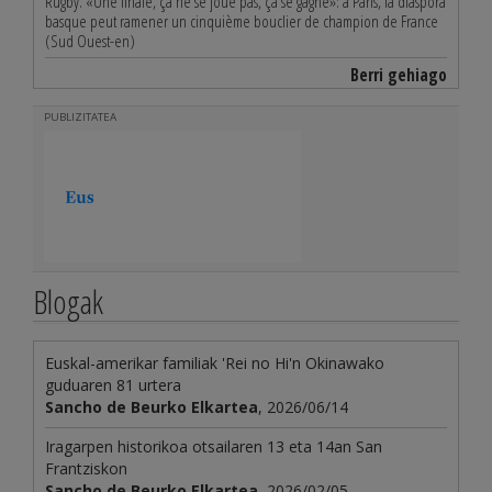
Rugby. «Une finale, ça ne se joue pas, ça se gagne»: à Paris, la diaspora
basque peut ramener un cinquième bouclier de champion de France
(Sud Ouest-en)
Berri gehiago
PUBLIZITATEA
Blogak
Euskal-amerikar familiak 'Rei no Hi'n Okinawako
guduaren 81 urtera
Sancho de Beurko Elkartea
, 2026/06/14
Iragarpen historikoa otsailaren 13 eta 14an San
Frantziskon
Sancho de Beurko Elkartea
, 2026/02/05