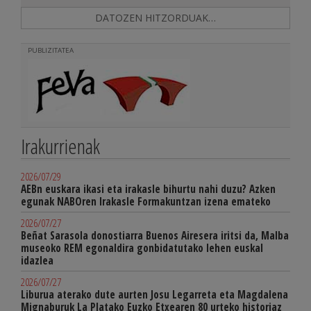
DATOZEN HITZORDUAK…
PUBLIZITATEA
Irakurrienak
2026/07/29
AEBn euskara ikasi eta irakasle bihurtu nahi duzu? Azken
egunak NABOren Irakasle Formakuntzan izena emateko
2026/07/27
Beñat Sarasola donostiarra Buenos Airesera iritsi da, Malba
museoko REM egonaldira gonbidatutako lehen euskal
idazlea
2026/07/27
Liburua aterako dute aurten Josu Legarreta eta Magdalena
Mignaburuk La Platako Euzko Etxearen 80 urteko historiaz