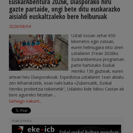
EuskarAbentura 2026k, Diasporako hiru
gazte partaide, ongi bete ditu euskarazko
aisialdi euskaltzaleko bere helburuak
2026/08/04
Uztail osoan zehar 650
kilometro egin ostean,
euren helmugara iritsi ziren
uztailaren 31ean 2026ko
EuskarAbentura programan
parte hartutako Euskal
Herriko 130 gazteak, euren
artean hiru Diasporakoak. Espedizioa uztailaren 1ean abiatu
zen Atharratzetik, esan nahi baita «Zuberoatik, Euskal
Herriko probintzia txikienetik”, Udaleko kide Milou Castan-ek
bere agurreko hitzetan ...
Gehiago irakurri...
PUBLIZITATEA