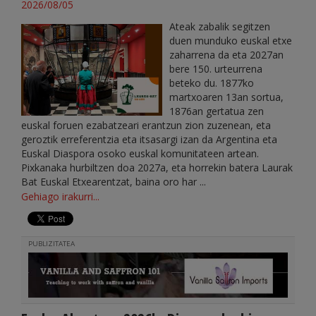
2026/08/05
Ateak zabalik segitzen
duen munduko euskal etxe
zaharrena da eta 2027an
bere 150. urteurrena
beteko du. 1877ko
martxoaren 13an sortua,
1876an gertatua zen
euskal foruen ezabatzeari erantzun zion zuzenean, eta
geroztik erreferentzia eta itsasargi izan da Argentina eta
Euskal Diaspora osoko euskal komunitateen artean.
Pixkanaka hurbiltzen doa 2027a, eta horrekin batera Laurak
Bat Euskal Etxearentzat, baina oro har ...
Gehiago irakurri...
PUBLIZITATEA