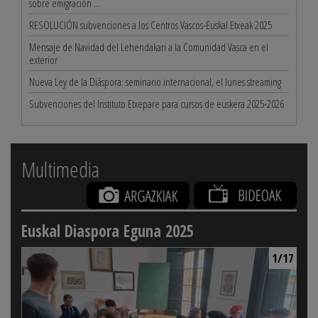
sobre emigración ...
RESOLUCIÓN subvenciones a los Centros Vascos-Euskal Etxeak 2025
Mensaje de Navidad del Lehendakari a la Comunidad Vasca en el
exterior
Nueva Ley de la Diáspora: seminario internacional, el lunes streaming
Subvenciones del Instituto Etxepare para cursos de euskera 2025-2026
Multimedia
Euskal Diaspora Eguna 2025
1/17