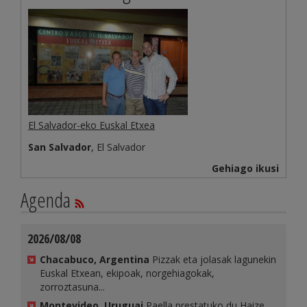
El Salvador-eko Euskal Etxea
San Salvador
, El Salvador
Gehiago ikusi
Agenda
2026/08/08
Chacabuco, Argentina
Pizzak eta jolasak lagunekin
Euskal Etxean, ekipoak, norgehiagokak,
zorroztasuna...
Montevideo, Uruguai
Paella prestatuko du Haize