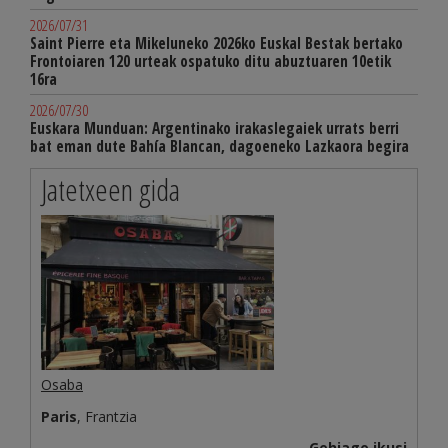
2026/07/31
Saint Pierre eta Mikeluneko 2026ko Euskal Bestak bertako
Frontoiaren 120 urteak ospatuko ditu abuztuaren 10etik
16ra
2026/07/30
Euskara Munduan: Argentinako irakaslegaiek urrats berri
bat eman dute Bahía Blancan, dagoeneko Lazkaora begira
Jatetxeen gida
Osaba
Paris
, Frantzia
Gehiago ikusi