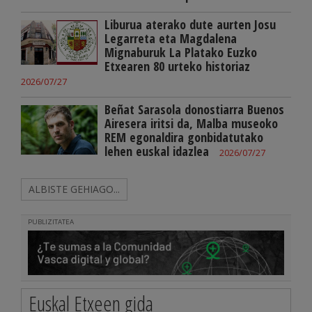
Liburua aterako dute aurten Josu
Legarreta eta Magdalena
Mignaburuk La Platako Euzko
Etxearen 80 urteko historiaz
2026/07/27
Beñat Sarasola donostiarra Buenos
Airesera iritsi da, Malba museoko
REM egonaldira gonbidatutako
lehen euskal idazlea
2026/07/27
ALBISTE GEHIAGO...
PUBLIZITATEA
Euskal Etxeen gida