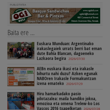
PUBLIZITATEA
Baita ere ...
Euskara Munduan: Argentinako
irakaslegaiek urrats berri bat eman
dute Bahía Blancan, dagoeneko
Lazkaora begira
2026/07/30
AEBn euskara ikasi eta irakasle
bihurtu nahi duzu? Azken egunak
NABOren Irakasle Formakuntzan
izena emateko
2026/07/29
Hiru hamarkadako pasio
pilotazalea: maila handiko jokoa,
emozioa eta omena Trelew-ko Los
Vascos 2016 txapelketan
2026/07/28