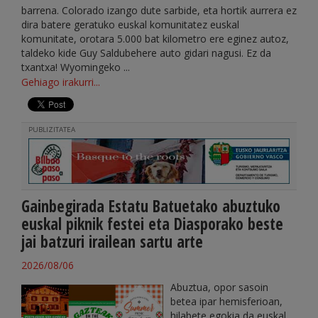
barrena. Colorado izango dute sarbide, eta hortik aurrera ez
dira batere geratuko euskal komunitatez euskal
komunitate, orotara 5.000 bat kilometro ere eginez autoz,
taldeko kide Guy Saldubehere auto gidari nagusi. Ez da
txantxa! Wyomingeko ...
Gehiago irakurri...
PUBLIZITATEA
Gainbegirada Estatu Batuetako abuztuko
euskal piknik festei eta Diasporako beste
jai batzuri irailean sartu arte
2026/08/06
Abuztua, opor sasoin
betea ipar hemisferioan,
hilabete egokia da euskal