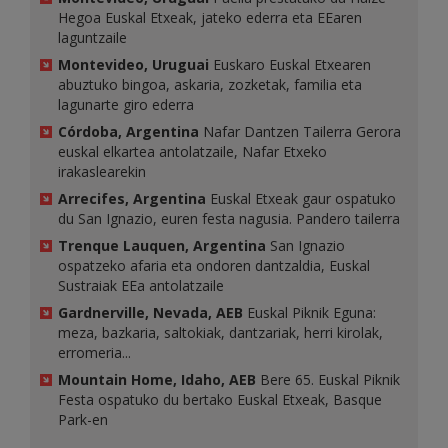
Hegoa Euskal Etxeak, jateko ederra eta EEaren
laguntzaile
Montevideo, Uruguai
Euskaro Euskal Etxearen
abuztuko bingoa, askaria, zozketak, familia eta
lagunarte giro ederra
Córdoba, Argentina
Nafar Dantzen Tailerra Gerora
euskal elkartea antolatzaile, Nafar Etxeko
irakaslearekin
Arrecifes, Argentina
Euskal Etxeak gaur ospatuko
du San Ignazio, euren festa nagusia. Pandero tailerra
Trenque Lauquen, Argentina
San Ignazio
ospatzeko afaria eta ondoren dantzaldia, Euskal
Sustraiak EEa antolatzaile
Gardnerville, Nevada, AEB
Euskal Piknik Eguna:
meza, bazkaria, saltokiak, dantzariak, herri kirolak,
erromeria...
Mountain Home, Idaho, AEB
Bere 65. Euskal Piknik
Festa ospatuko du bertako Euskal Etxeak, Basque
Park-en