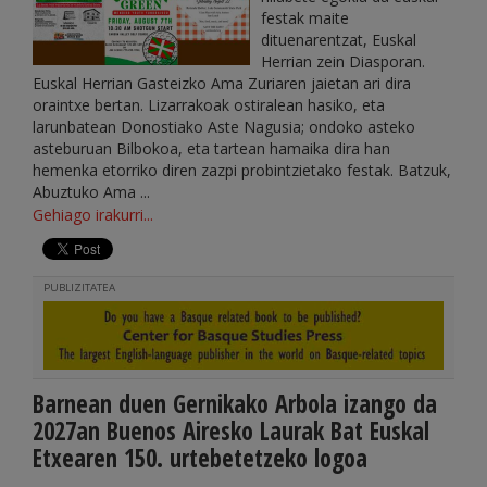
festak maite
dituenarentzat, Euskal
Herrian zein Diasporan.
Euskal Herrian Gasteizko Ama Zuriaren jaietan ari dira
oraintxe bertan. Lizarrakoak ostiralean hasiko, eta
larunbatean Donostiako Aste Nagusia; ondoko asteko
asteburuan Bilbokoa, eta tartean hamaika dira han
hemenka etorriko diren zazpi probintzietako festak. Batzuk,
Abuztuko Ama ...
Gehiago irakurri...
PUBLIZITATEA
Barnean duen Gernikako Arbola izango da
2027an Buenos Airesko Laurak Bat Euskal
Etxearen 150. urtebetetzeko logoa