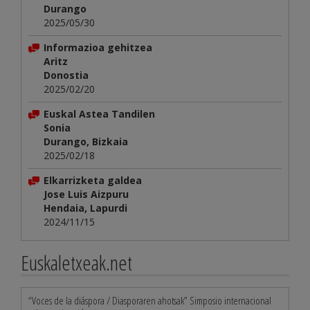
Durango
2025/05/30
Informazioa gehitzea
Aritz
Donostia
2025/02/20
Euskal Astea Tandilen
Sonia
Durango, Bizkaia
2025/02/18
Elkarrizketa galdea
Jose Luis Aizpuru
Hendaia, Lapurdi
2024/11/15
Euskaletxeak.net
“Voces de la diáspora / Diasporaren ahotsak” Simposio internacional