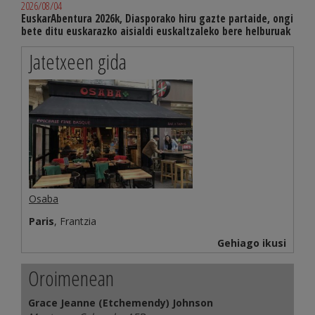
2026/08/04
EuskarAbentura 2026k, Diasporako hiru gazte partaide, ongi
bete ditu euskarazko aisialdi euskaltzaleko bere helburuak
Jatetxeen gida
Osaba
Paris
, Frantzia
Gehiago ikusi
Oroimenean
Grace Jeanne (Etchemendy) Johnson