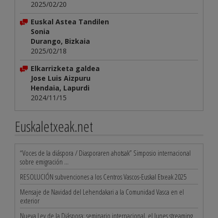
2025/02/20
Euskal Astea Tandilen
Sonia
Durango, Bizkaia
2025/02/18
Elkarrizketa galdea
Jose Luis Aizpuru
Hendaia, Lapurdi
2024/11/15
Euskaletxeak.net
“Voces de la diáspora / Diasporaren ahotsak” Simposio internacional
sobre emigración ...
RESOLUCIÓN subvenciones a los Centros Vascos-Euskal Etxeak 2025
Mensaje de Navidad del Lehendakari a la Comunidad Vasca en el
exterior
Nueva Ley de la Diáspora: seminario internacional, el lunes streaming