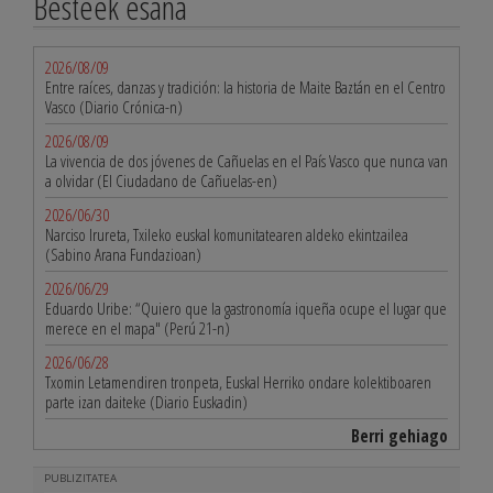
Besteek esana
2026/08/09
Entre raíces, danzas y tradición: la historia de Maite Baztán en el Centro
Vasco (Diario Crónica-n)
2026/08/09
La vivencia de dos jóvenes de Cañuelas en el País Vasco que nunca van
a olvidar (El Ciudadano de Cañuelas-en)
2026/06/30
Narciso Irureta, Txileko euskal komunitatearen aldeko ekintzailea
(Sabino Arana Fundazioan)
2026/06/29
Eduardo Uribe: “Quiero que la gastronomía iqueña ocupe el lugar que
merece en el mapa" (Perú 21-n)
2026/06/28
Txomin Letamendiren tronpeta, Euskal Herriko ondare kolektiboaren
parte izan daiteke (Diario Euskadin)
Berri gehiago
PUBLIZITATEA