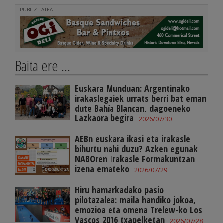
PUBLIZITATEA
Baita ere ...
Euskara Munduan: Argentinako
irakaslegaiek urrats berri bat eman
dute Bahía Blancan, dagoeneko
Lazkaora begira
2026/07/30
AEBn euskara ikasi eta irakasle
bihurtu nahi duzu? Azken egunak
NABOren Irakasle Formakuntzan
izena emateko
2026/07/29
Hiru hamarkadako pasio
pilotazalea: maila handiko jokoa,
emozioa eta omena Trelew-ko Los
Vascos 2016 txapelketan
2026/07/28