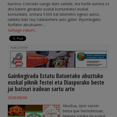
barrena. Colorado izango dute sarbide, eta hortik aurrera ez
dira batere geratuko euskal komunitatez euskal
komunitate, orotara 5.000 bat kilometro eginez autoz,
taldeko kide Guy Saldubehere auto gidari. Wyomingeko
Buffalon abuztuaren ...
Gehiago irakurri...
PUBLIZITATEA
Gainbegirada Estatu Batuetako abuztuko
euskal piknik festei eta Diasporako beste
jai batzuri irailean sartu arte
2026/08/06
Abuztua, opor sasoin
betea ipar hemisferioan,
hilabete egokia da euskal