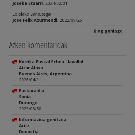
Joseba Etxarri
, 2024/02/01
Loiolako Santutegia
Jose Felix Azurmendi
, 2022/09/26
Blog gehiago
Azken komentarioak
Korrika Euskal Echea Llavallol
Aitor Alava
Buenos Aires, Argentina
2026/04/11
Euskaraldia
Sonia
Durango
2025/05/30
Informazioa gehitzea
Aritz
Donostia