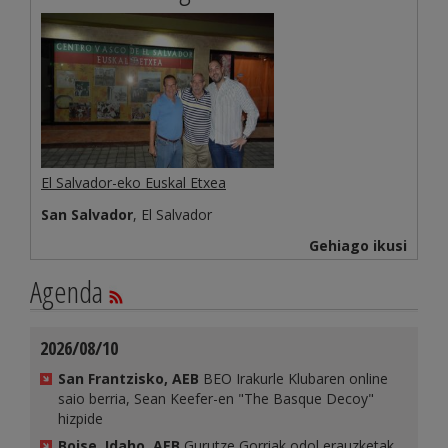
El Salvador-eko Euskal Etxea
San Salvador
, El Salvador
Gehiago ikusi
Agenda
2026/08/10
San Frantzisko, AEB
BEO Irakurle Klubaren online
saio berria, Sean Keefer-en "The Basque Decoy"
hizpide
Boise, Idaho, AEB
Gurutze Gorriak odol erauzketak