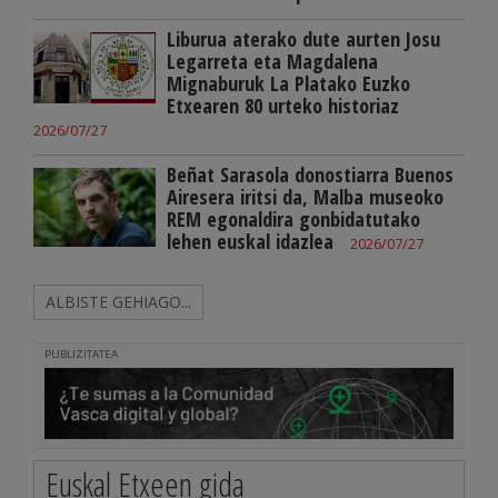
Liburua aterako dute aurten Josu
Legarreta eta Magdalena
Mignaburuk La Platako Euzko
Etxearen 80 urteko historiaz
2026/07/27
Beñat Sarasola donostiarra Buenos
Airesera iritsi da, Malba museoko
REM egonaldira gonbidatutako
lehen euskal idazlea
2026/07/27
ALBISTE GEHIAGO...
PUBLIZITATEA
Euskal Etxeen gida