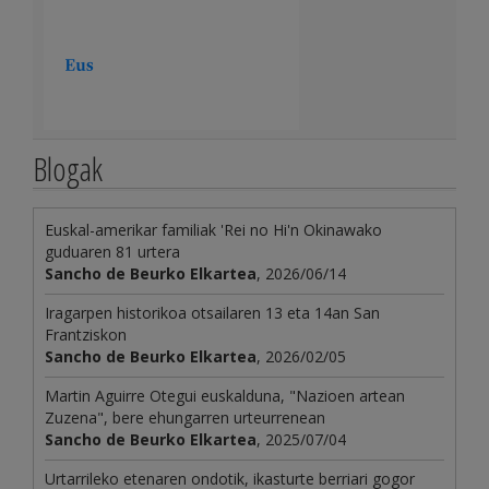
Blogak
Euskal-amerikar familiak 'Rei no Hi'n Okinawako
guduaren 81 urtera
Sancho de Beurko Elkartea
, 2026/06/14
Iragarpen historikoa otsailaren 13 eta 14an San
Frantziskon
Sancho de Beurko Elkartea
, 2026/02/05
Martin Aguirre Otegui euskalduna, "Nazioen artean
Zuzena", bere ehungarren urteurrenean
Sancho de Beurko Elkartea
, 2025/07/04
Urtarrileko etenaren ondotik, ikasturte berriari gogor