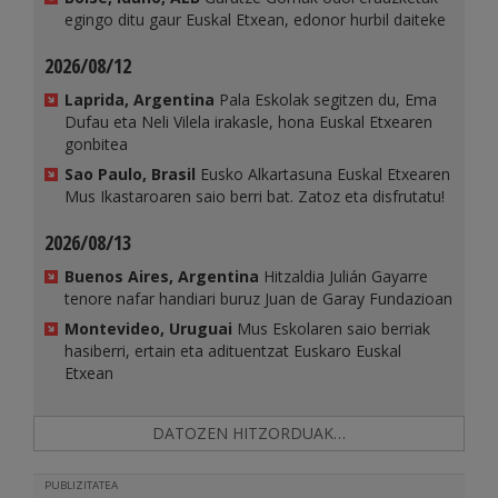
egingo ditu gaur Euskal Etxean, edonor hurbil daiteke
2026/08/12
Laprida, Argentina
Pala Eskolak segitzen du, Ema
Dufau eta Neli Vilela irakasle, hona Euskal Etxearen
gonbitea
Sao Paulo, Brasil
Eusko Alkartasuna Euskal Etxearen
Mus Ikastaroaren saio berri bat. Zatoz eta disfrutatu!
2026/08/13
Buenos Aires, Argentina
Hitzaldia Julián Gayarre
tenore nafar handiari buruz Juan de Garay Fundazioan
Montevideo, Uruguai
Mus Eskolaren saio berriak
hasiberri, ertain eta adituentzat Euskaro Euskal
Etxean
DATOZEN HITZORDUAK…
PUBLIZITATEA