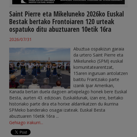
Saint Pierre eta Mikeluneko 2026ko Euskal
Bestak bertako Frontoiaren 120 urteak
ospatuko ditu abuztuaren 10etik 16ra
2026/07/31
Abuztua ospakizun garaia
da urtero Saint Pierre eta
Mikeluneko (SPM) euskal
komunitatearentzat,
15aren inguruan antolatzen
baititu Frantziako parte
izanik Ipar Amerikan,
Kanada bertan duela dagoen artxipelago honek bere Euskal
Besta, aurten 43. edizioan. Euskaldunak, izan ere, bertako
historiako parte dira eta horixe aldarrikatzen du ikurrina
SPMeko banderako osagai izateak. Euskal Besta
abuztuaren 10etik 16ra ...
Gehiago irakurri...