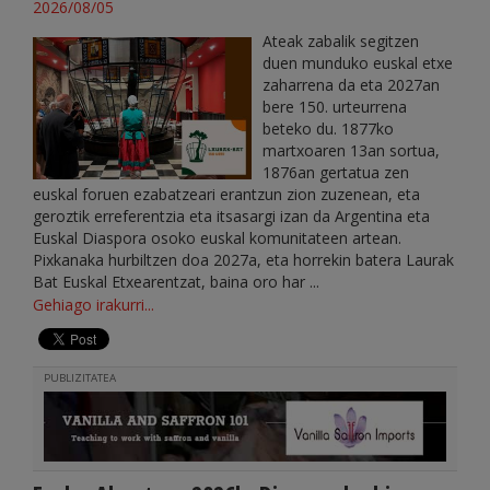
2026/08/05
Ateak zabalik segitzen
duen munduko euskal etxe
zaharrena da eta 2027an
bere 150. urteurrena
beteko du. 1877ko
martxoaren 13an sortua,
1876an gertatua zen
euskal foruen ezabatzeari erantzun zion zuzenean, eta
geroztik erreferentzia eta itsasargi izan da Argentina eta
Euskal Diaspora osoko euskal komunitateen artean.
Pixkanaka hurbiltzen doa 2027a, eta horrekin batera Laurak
Bat Euskal Etxearentzat, baina oro har ...
Gehiago irakurri...
PUBLIZITATEA