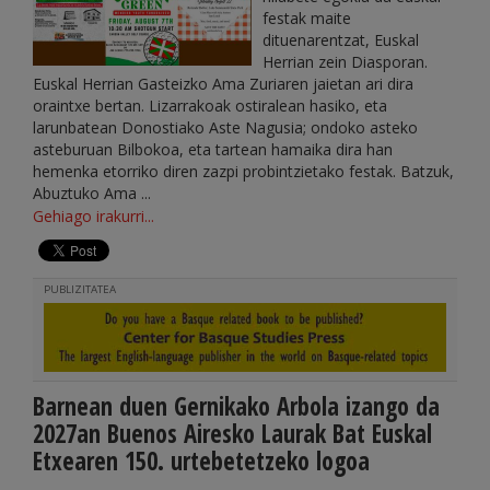
festak maite
dituenarentzat, Euskal
Herrian zein Diasporan.
Euskal Herrian Gasteizko Ama Zuriaren jaietan ari dira
oraintxe bertan. Lizarrakoak ostiralean hasiko, eta
larunbatean Donostiako Aste Nagusia; ondoko asteko
asteburuan Bilbokoa, eta tartean hamaika dira han
hemenka etorriko diren zazpi probintzietako festak. Batzuk,
Abuztuko Ama ...
Gehiago irakurri...
PUBLIZITATEA
Barnean duen Gernikako Arbola izango da
2027an Buenos Airesko Laurak Bat Euskal
Etxearen 150. urtebetetzeko logoa