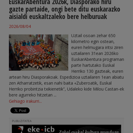
EuskarAbentura 2026k, Diasporako hiru
gazte partaide, ongi bete ditu euskarazko
aisialdi euskaltzaleko bere helburuak
2026/08/04
Uztail osoan zehar 650
kilometro egin ostean,
euren helmugara iritsi ziren
uztailaren 31ean 2026ko
EuskarAbentura programan
parte hartutako Euskal
Herriko 130 gazteak, euren
artean hiru Diasporakoak. Espedizioa uztailaren 1ean abiatu
zen Atharratzetik, esan nahi baita «Zuberoatik, Euskal
Herriko probintzia txikienetik”, Udaleko kide Milou Castan-ek
bere agurreko hitzetan ...
Gehiago irakurri...
PUBLIZITATEA