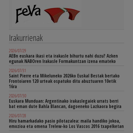
Irakurrienak
2026/07/29
AEBn euskara ikasi eta irakasle bihurtu nahi duzu? Azken
egunak NABOren Irakasle Formakuntzan izena emateko
2026/07/31
Saint Pierre eta Mikeluneko 2026ko Euskal Bestak bertako
Frontoiaren 120 urteak ospatuko ditu abuztuaren 10etik
16ra
2026/07/30
Euskara Munduan: Argentinako irakaslegaiek urrats berri
bat eman dute Bahía Blancan, dagoeneko Lazkaora begira
2026/07/28
Hiru hamarkadako pasio pilotazalea: maila handiko jokoa,
emozioa eta omena Trelew-ko Los Vascos 2016 txapelketan