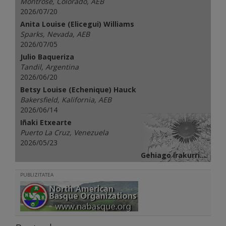
Montrose, Colorado, AEB
2026/07/20
Anita Louise (Elicegui) Williams
Sparks, Nevada, AEB
2026/07/05
Julio Baqueriza
Tandil, Argentina
2026/06/20
Betsy Louise (Echenique) Hauck
Bakersfield, Kalifornia, AEB
2026/06/14
Iñaki Etxearte
Puerto La Cruz, Venezuela
2026/05/23
Gehiago irakurri...
PUBLIZITATEA