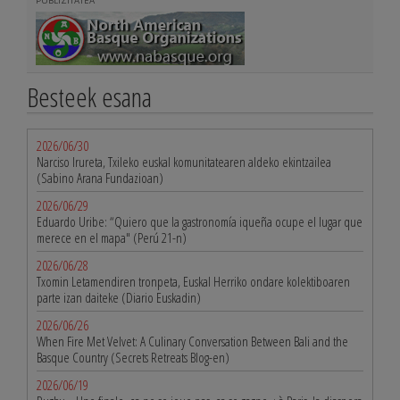
PUBLIZITATEA
Besteek esana
2026/06/30
Narciso Irureta, Txileko euskal komunitatearen aldeko ekintzailea
(Sabino Arana Fundazioan)
2026/06/29
Eduardo Uribe: “Quiero que la gastronomía iqueña ocupe el lugar que
merece en el mapa" (Perú 21-n)
2026/06/28
Txomin Letamendiren tronpeta, Euskal Herriko ondare kolektiboaren
parte izan daiteke (Diario Euskadin)
2026/06/26
When Fire Met Velvet: A Culinary Conversation Between Bali and the
Basque Country (Secrets Retreats Blog-en)
2026/06/19