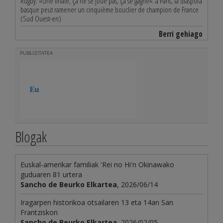
Rugby. «Une finale, ça ne se joue pas, ça se gagne»: à Paris, la diaspora
basque peut ramener un cinquième bouclier de champion de France
(Sud Ouest-en)
Berri gehiago
PUBLIZITATEA
Blogak
Euskal-amerikar familiak 'Rei no Hi'n Okinawako
guduaren 81 urtera
Sancho de Beurko Elkartea
, 2026/06/14
Iragarpen historikoa otsailaren 13 eta 14an San
Frantziskon
Sancho de Beurko Elkartea
, 2026/02/05