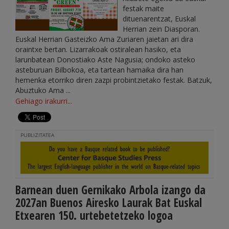
festak maite
dituenarentzat, Euskal
Herrian zein Diasporan.
Euskal Herrian Gasteizko Ama Zuriaren jaietan ari dira
oraintxe bertan. Lizarrakoak ostiralean hasiko, eta
larunbatean Donostiako Aste Nagusia; ondoko asteko
asteburuan Bilbokoa, eta tartean hamaika dira han
hemenka etorriko diren zazpi probintzietako festak. Batzuk,
Abuztuko Ama ...
Gehiago irakurri...
PUBLIZITATEA
Barnean duen Gernikako Arbola izango da
2027an Buenos Airesko Laurak Bat Euskal
Etxearen 150. urtebetetzeko logoa