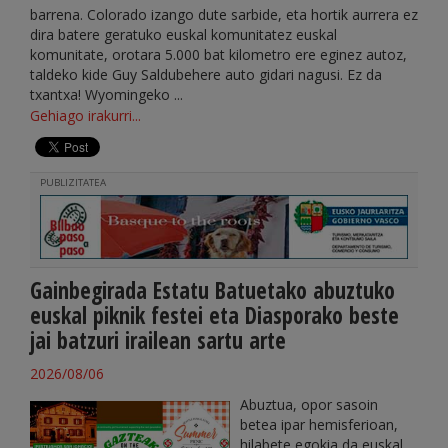
barrena. Colorado izango dute sarbide, eta hortik aurrera ez
dira batere geratuko euskal komunitatez euskal
komunitate, orotara 5.000 bat kilometro ere eginez autoz,
taldeko kide Guy Saldubehere auto gidari nagusi. Ez da
txantxa! Wyomingeko ...
Gehiago irakurri...
PUBLIZITATEA
Gainbegirada Estatu Batuetako abuztuko
euskal piknik festei eta Diasporako beste
jai batzuri irailean sartu arte
2026/08/06
Abuztua, opor sasoin
betea ipar hemisferioan,
hilabete egokia da euskal