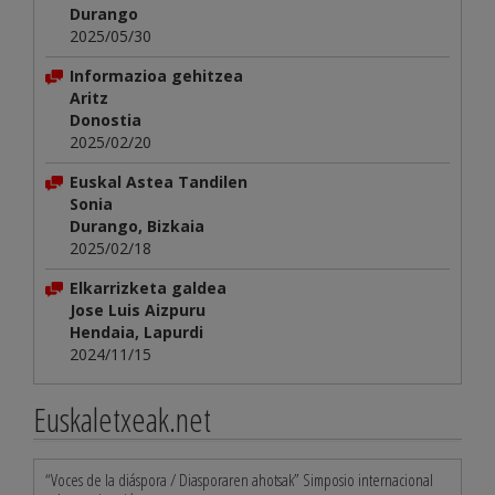
Durango
2025/05/30
Informazioa gehitzea
Aritz
Donostia
2025/02/20
Euskal Astea Tandilen
Sonia
Durango, Bizkaia
2025/02/18
Elkarrizketa galdea
Jose Luis Aizpuru
Hendaia, Lapurdi
2024/11/15
Euskaletxeak.net
“Voces de la diáspora / Diasporaren ahotsak” Simposio internacional