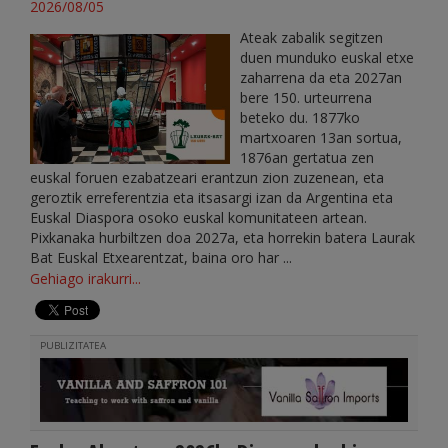
2026/08/05
Ateak zabalik segitzen
duen munduko euskal etxe
zaharrena da eta 2027an
bere 150. urteurrena
beteko du. 1877ko
martxoaren 13an sortua,
1876an gertatua zen
euskal foruen ezabatzeari erantzun zion zuzenean, eta
geroztik erreferentzia eta itsasargi izan da Argentina eta
Euskal Diaspora osoko euskal komunitateen artean.
Pixkanaka hurbiltzen doa 2027a, eta horrekin batera Laurak
Bat Euskal Etxearentzat, baina oro har ...
Gehiago irakurri...
PUBLIZITATEA