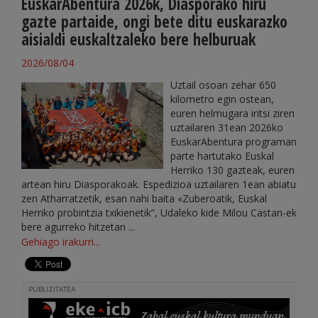
EuskarAbentura 2026k, Diasporako hiru
gazte partaide, ongi bete ditu euskarazko
aisialdi euskaltzaleko bere helburuak
2026/08/04
Uztail osoan zehar 650
kilometro egin ostean,
euren helmugara iritsi ziren
uztailaren 31ean 2026ko
EuskarAbentura programan
parte hartutako Euskal
Herriko 130 gazteak, euren
artean hiru Diasporakoak. Espedizioa uztailaren 1ean abiatu
zen Atharratzetik, esan nahi baita «Zuberoatik, Euskal
Herriko probintzia txikienetik”, Udaleko kide Milou Castan-ek
bere agurreko hitzetan ...
Gehiago irakurri...
PUBLIZITATEA