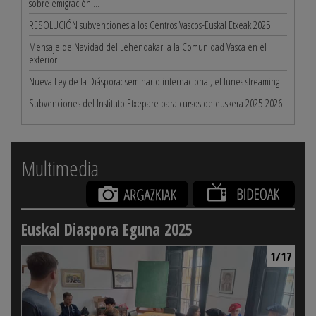
sobre emigración ...
RESOLUCIÓN subvenciones a los Centros Vascos-Euskal Etxeak 2025
Mensaje de Navidad del Lehendakari a la Comunidad Vasca en el
exterior
Nueva Ley de la Diáspora: seminario internacional, el lunes streaming
Subvenciones del Instituto Etxepare para cursos de euskera 2025-2026
Multimedia
Euskal Diaspora Eguna 2025
1/17