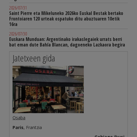
2026/07/31
Saint Pierre eta Mikeluneko 2026ko Euskal Bestak bertako
Frontoiaren 120 urteak ospatuko ditu abuztuaren 10etik
16ra
2026/07/30
Euskara Munduan: Argentinako irakaslegaiek urrats berri
bat eman dute Bahía Blancan, dagoeneko Lazkaora begira
Jatetxeen gida
Osaba
Paris
, Frantzia
Gehiago ikusi