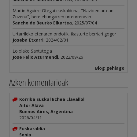
Martin Aguirre Otegui euskalduna, "Nazioen artean
Zuzena", bere ehungarren urteurrenean
Sancho de Beurko Elkartea
, 2025/07/04
Urtarrileko etenaren ondotik, ikasturte berriari gogor
Joseba Etxarri
, 2024/02/01
Loiolako Santutegia
Jose Felix Azurmendi
, 2022/09/26
Blog gehiago
Azken komentarioak
Korrika Euskal Echea Llavallol
Aitor Alava
Buenos Aires, Argentina
2026/04/11
Euskaraldia
Sonia