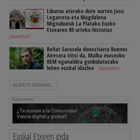
Liburua aterako dute aurten Josu
Legarreta eta Magdalena
Mignaburuk La Platako Euzko
Etxearen 80 urteko historiaz
2026/07/27
Beñat Sarasola donostiarra Buenos
Airesera iritsi da, Malba museoko
REM egonaldira gonbidatutako
lehen euskal idazlea
2026/07/27
ALBISTE GEHIAGO...
PUBLIZITATEA
Euskal Etxeen gida