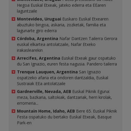
Hegoa Euskal Etxeak, jateko ederra eta EEaren
laguntzaile
Montevideo, Uruguai
Euskaro Euskal Etxearen
abuztuko bingoa, askaria, zozketak, familia eta
lagunarte giro ederra
Córdoba, Argentina
Nafar Dantzen Tailerra Gerora
euskal elkartea antolatzaile, Nafar Etxeko
irakaslearekin
Arrecifes, Argentina
Euskal Etxeak gaur ospatuko
du San Ignazio, euren festa nagusia. Pandero tailerra
Trenque Lauquen, Argentina
San Ignazio
ospatzeko afaria eta ondoren dantzaldia, Euskal
Sustraiak EEa antolatzaile
Gardnerville, Nevada, AEB
Euskal Piknik Eguna:
meza, bazkaria, saltokiak, dantzariak, herri kirolak,
erromeria...
Mountain Home, Idaho, AEB
Bere 65. Euskal Piknik
Festa ospatuko du bertako Euskal Etxeak, Basque
Park-en