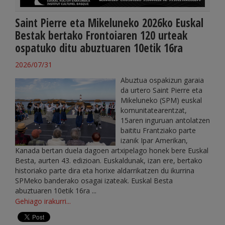
Saint Pierre eta Mikeluneko 2026ko Euskal
Bestak bertako Frontoiaren 120 urteak
ospatuko ditu abuztuaren 10etik 16ra
2026/07/31
Abuztua ospakizun garaia
da urtero Saint Pierre eta
Mikeluneko (SPM) euskal
komunitatearentzat,
15aren inguruan antolatzen
baititu Frantziako parte
izanik Ipar Amerikan,
Kanada bertan duela dagoen artxipelago honek bere Euskal
Besta, aurten 43. edizioan. Euskaldunak, izan ere, bertako
historiako parte dira eta horixe aldarrikatzen du ikurrina
SPMeko banderako osagai izateak. Euskal Besta
abuztuaren 10etik 16ra ...
Gehiago irakurri...