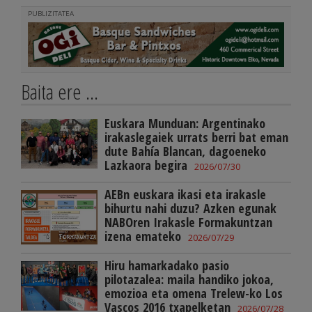
PUBLIZITATEA
Baita ere ...
Euskara Munduan: Argentinako
irakaslegaiek urrats berri bat eman
dute Bahía Blancan, dagoeneko
Lazkaora begira
2026/07/30
AEBn euskara ikasi eta irakasle
bihurtu nahi duzu? Azken egunak
NABOren Irakasle Formakuntzan
izena emateko
2026/07/29
Hiru hamarkadako pasio
pilotazalea: maila handiko jokoa,
emozioa eta omena Trelew-ko Los
Vascos 2016 txapelketan
2026/07/28