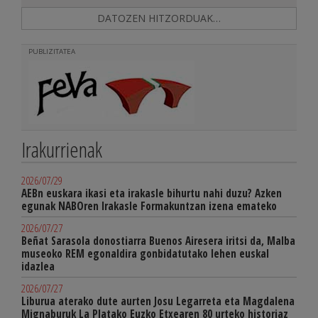
DATOZEN HITZORDUAK…
PUBLIZITATEA
Irakurrienak
2026/07/29
AEBn euskara ikasi eta irakasle bihurtu nahi duzu? Azken
egunak NABOren Irakasle Formakuntzan izena emateko
2026/07/27
Beñat Sarasola donostiarra Buenos Airesera iritsi da, Malba
museoko REM egonaldira gonbidatutako lehen euskal
idazlea
2026/07/27
Liburua aterako dute aurten Josu Legarreta eta Magdalena
Mignaburuk La Platako Euzko Etxearen 80 urteko historiaz