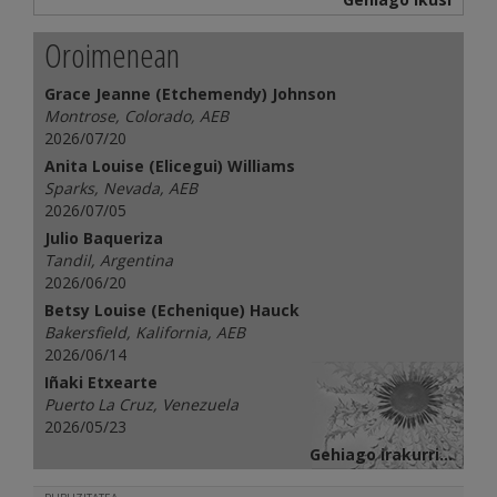
Oroimenean
Grace Jeanne (Etchemendy) Johnson
Montrose, Colorado, AEB
2026/07/20
Anita Louise (Elicegui) Williams
Sparks, Nevada, AEB
2026/07/05
Julio Baqueriza
Tandil, Argentina
2026/06/20
Betsy Louise (Echenique) Hauck
Bakersfield, Kalifornia, AEB
2026/06/14
Iñaki Etxearte
Puerto La Cruz, Venezuela
2026/05/23
Gehiago irakurri...