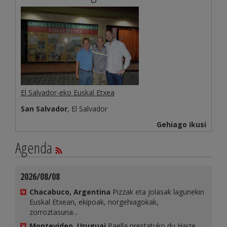
El Salvador-eko Euskal Etxea
San Salvador
, El Salvador
Gehiago ikusi
Agenda
2026/08/08
Chacabuco, Argentina
Pizzak eta jolasak lagunekin
Euskal Etxean, ekipoak, norgehiagokak,
zorroztasuna...
Montevideo, Uruguai
Paella prestatuko du Haize