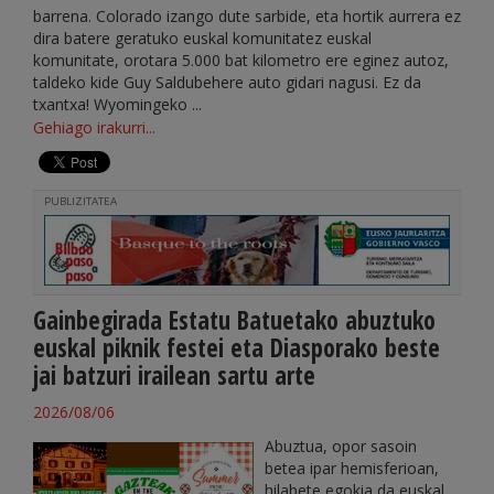
barrena. Colorado izango dute sarbide, eta hortik aurrera ez
dira batere geratuko euskal komunitatez euskal
komunitate, orotara 5.000 bat kilometro ere eginez autoz,
taldeko kide Guy Saldubehere auto gidari nagusi. Ez da
txantxa! Wyomingeko ...
Gehiago irakurri...
PUBLIZITATEA
Gainbegirada Estatu Batuetako abuztuko
euskal piknik festei eta Diasporako beste
jai batzuri irailean sartu arte
2026/08/06
Abuztua, opor sasoin
betea ipar hemisferioan,
hilabete egokia da euskal