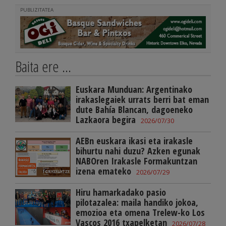
PUBLIZITATEA
Baita ere ...
Euskara Munduan: Argentinako
irakaslegaiek urrats berri bat eman
dute Bahía Blancan, dagoeneko
Lazkaora begira
2026/07/30
AEBn euskara ikasi eta irakasle
bihurtu nahi duzu? Azken egunak
NABOren Irakasle Formakuntzan
izena emateko
2026/07/29
Hiru hamarkadako pasio
pilotazalea: maila handiko jokoa,
emozioa eta omena Trelew-ko Los
Vascos 2016 txapelketan
2026/07/28