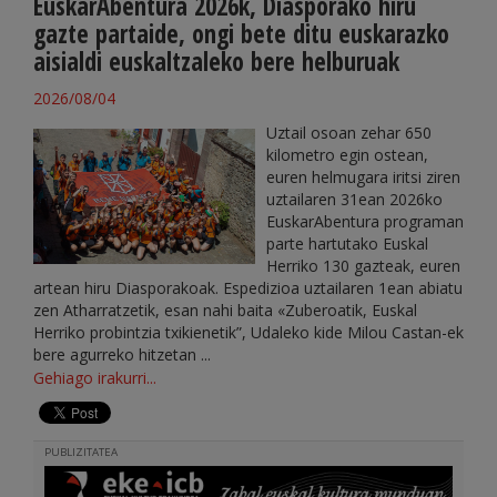
EuskarAbentura 2026k, Diasporako hiru
gazte partaide, ongi bete ditu euskarazko
aisialdi euskaltzaleko bere helburuak
2026/08/04
Uztail osoan zehar 650
kilometro egin ostean,
euren helmugara iritsi ziren
uztailaren 31ean 2026ko
EuskarAbentura programan
parte hartutako Euskal
Herriko 130 gazteak, euren
artean hiru Diasporakoak. Espedizioa uztailaren 1ean abiatu
zen Atharratzetik, esan nahi baita «Zuberoatik, Euskal
Herriko probintzia txikienetik”, Udaleko kide Milou Castan-ek
bere agurreko hitzetan ...
Gehiago irakurri...
PUBLIZITATEA