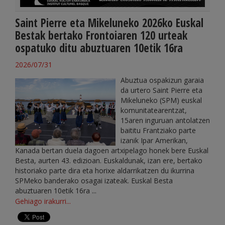
Saint Pierre eta Mikeluneko 2026ko Euskal
Bestak bertako Frontoiaren 120 urteak
ospatuko ditu abuztuaren 10etik 16ra
2026/07/31
Abuztua ospakizun garaia
da urtero Saint Pierre eta
Mikeluneko (SPM) euskal
komunitatearentzat,
15aren inguruan antolatzen
baititu Frantziako parte
izanik Ipar Amerikan,
Kanada bertan duela dagoen artxipelago honek bere Euskal
Besta, aurten 43. edizioan. Euskaldunak, izan ere, bertako
historiako parte dira eta horixe aldarrikatzen du ikurrina
SPMeko banderako osagai izateak. Euskal Besta
abuztuaren 10etik 16ra ...
Gehiago irakurri...