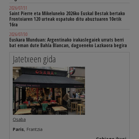
2026/07/31
Saint Pierre eta Mikeluneko 2026ko Euskal Bestak bertako
Frontoiaren 120 urteak ospatuko ditu abuztuaren 10etik
16ra
2026/07/30
Euskara Munduan: Argentinako irakaslegaiek urrats berri
bat eman dute Bahía Blancan, dagoeneko Lazkaora begira
Jatetxeen gida
Osaba
Paris
, Frantzia
Gehiago ikusi