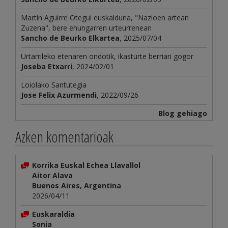
Martin Aguirre Otegui euskalduna, "Nazioen artean
Zuzena", bere ehungarren urteurrenean
Sancho de Beurko Elkartea
, 2025/07/04
Urtarrileko etenaren ondotik, ikasturte berriari gogor
Joseba Etxarri
, 2024/02/01
Loiolako Santutegia
Jose Felix Azurmendi
, 2022/09/26
Blog gehiago
Azken komentarioak
Korrika Euskal Echea Llavallol
Aitor Alava
Buenos Aires, Argentina
2026/04/11
Euskaraldia
Sonia