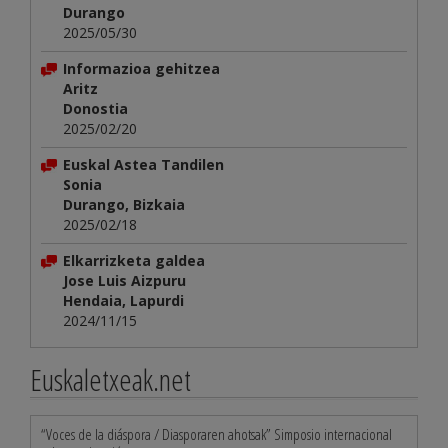
Durango
2025/05/30
Informazioa gehitzea
Aritz
Donostia
2025/02/20
Euskal Astea Tandilen
Sonia
Durango, Bizkaia
2025/02/18
Elkarrizketa galdea
Jose Luis Aizpuru
Hendaia, Lapurdi
2024/11/15
Euskaletxeak.net
“Voces de la diáspora / Diasporaren ahotsak” Simposio internacional