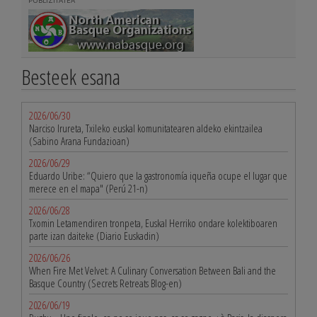
PUBLIZITATEA
Besteek esana
2026/06/30
Narciso Irureta, Txileko euskal komunitatearen aldeko ekintzailea
(Sabino Arana Fundazioan)
2026/06/29
Eduardo Uribe: “Quiero que la gastronomía iqueña ocupe el lugar que
merece en el mapa" (Perú 21-n)
2026/06/28
Txomin Letamendiren tronpeta, Euskal Herriko ondare kolektiboaren
parte izan daiteke (Diario Euskadin)
2026/06/26
When Fire Met Velvet: A Culinary Conversation Between Bali and the
Basque Country (Secrets Retreats Blog-en)
2026/06/19