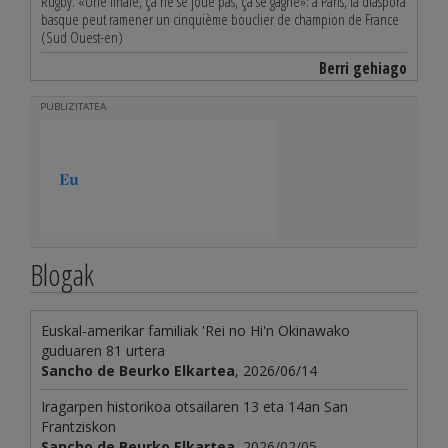
Rugby. «Une finale, ça ne se joue pas, ça se gagne»: à Paris, la diaspora
basque peut ramener un cinquième bouclier de champion de France
(Sud Ouest-en)
Berri gehiago
PUBLIZITATEA
Blogak
Euskal-amerikar familiak 'Rei no Hi'n Okinawako
guduaren 81 urtera
Sancho de Beurko Elkartea
, 2026/06/14
Iragarpen historikoa otsailaren 13 eta 14an San
Frantziskon
Sancho de Beurko Elkartea
, 2026/02/05