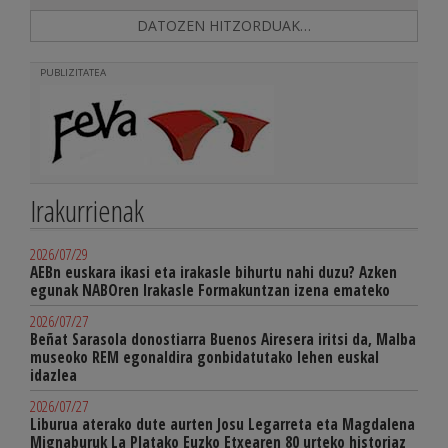
DATOZEN HITZORDUAK…
PUBLIZITATEA
Irakurrienak
2026/07/29
AEBn euskara ikasi eta irakasle bihurtu nahi duzu? Azken
egunak NABOren Irakasle Formakuntzan izena emateko
2026/07/27
Beñat Sarasola donostiarra Buenos Airesera iritsi da, Malba
museoko REM egonaldira gonbidatutako lehen euskal
idazlea
2026/07/27
Liburua aterako dute aurten Josu Legarreta eta Magdalena
Mignaburuk La Platako Euzko Etxearen 80 urteko historiaz