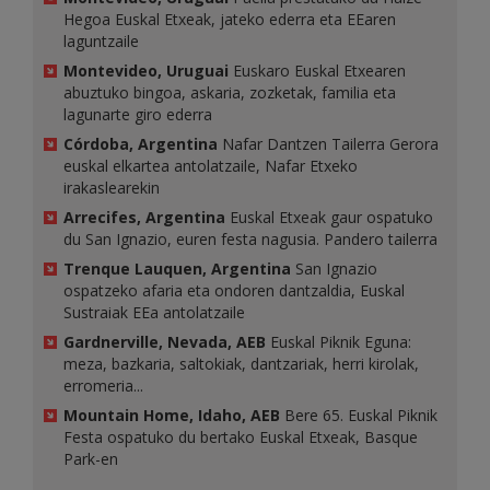
Hegoa Euskal Etxeak, jateko ederra eta EEaren
laguntzaile
Montevideo, Uruguai
Euskaro Euskal Etxearen
abuztuko bingoa, askaria, zozketak, familia eta
lagunarte giro ederra
Córdoba, Argentina
Nafar Dantzen Tailerra Gerora
euskal elkartea antolatzaile, Nafar Etxeko
irakaslearekin
Arrecifes, Argentina
Euskal Etxeak gaur ospatuko
du San Ignazio, euren festa nagusia. Pandero tailerra
Trenque Lauquen, Argentina
San Ignazio
ospatzeko afaria eta ondoren dantzaldia, Euskal
Sustraiak EEa antolatzaile
Gardnerville, Nevada, AEB
Euskal Piknik Eguna:
meza, bazkaria, saltokiak, dantzariak, herri kirolak,
erromeria...
Mountain Home, Idaho, AEB
Bere 65. Euskal Piknik
Festa ospatuko du bertako Euskal Etxeak, Basque
Park-en