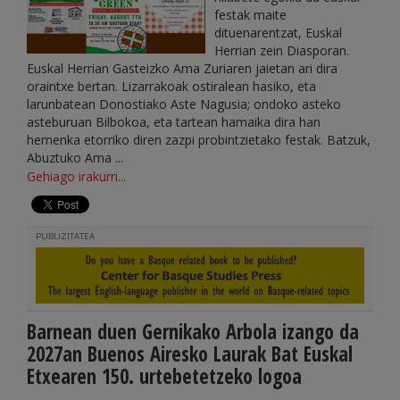
festak maite
dituenarentzat, Euskal
Herrian zein Diasporan.
Euskal Herrian Gasteizko Ama Zuriaren jaietan ari dira
oraintxe bertan. Lizarrakoak ostiralean hasiko, eta
larunbatean Donostiako Aste Nagusia; ondoko asteko
asteburuan Bilbokoa, eta tartean hamaika dira han
hemenka etorriko diren zazpi probintzietako festak. Batzuk,
Abuztuko Ama ...
Gehiago irakurri...
PUBLIZITATEA
Barnean duen Gernikako Arbola izango da
2027an Buenos Airesko Laurak Bat Euskal
Etxearen 150. urtebetetzeko logoa