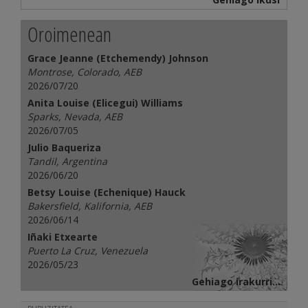
Oroimenean
Grace Jeanne (Etchemendy) Johnson
Montrose, Colorado, AEB
2026/07/20
Anita Louise (Elicegui) Williams
Sparks, Nevada, AEB
2026/07/05
Julio Baqueriza
Tandil, Argentina
2026/06/20
Betsy Louise (Echenique) Hauck
Bakersfield, Kalifornia, AEB
2026/06/14
Iñaki Etxearte
Puerto La Cruz, Venezuela
2026/05/23
Gehiago irakurri...