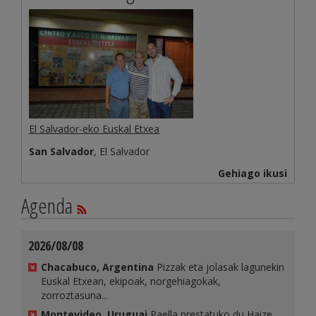
El Salvador-eko Euskal Etxea
San Salvador
, El Salvador
Gehiago ikusi
Agenda
2026/08/08
Chacabuco, Argentina
Pizzak eta jolasak lagunekin
Euskal Etxean, ekipoak, norgehiagokak,
zorroztasuna...
Montevideo, Uruguai
Paella prestatuko du Haize