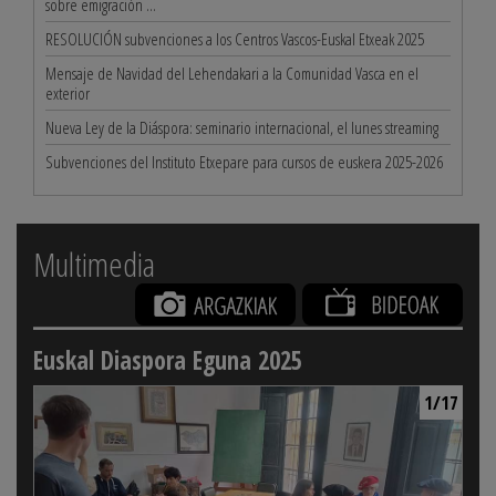
sobre emigración ...
RESOLUCIÓN subvenciones a los Centros Vascos-Euskal Etxeak 2025
Mensaje de Navidad del Lehendakari a la Comunidad Vasca en el
exterior
Nueva Ley de la Diáspora: seminario internacional, el lunes streaming
Subvenciones del Instituto Etxepare para cursos de euskera 2025-2026
Multimedia
Euskal Diaspora Eguna 2025
1/17