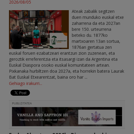
2026/08/05
Ateak zabalik segitzen
duen munduko euskal etxe
zaharrena da eta 2027an
bere 150. urteurrena
beteko du. 1877ko
martxoaren 13an sortua,
1876an gertatua zen
euskal foruen ezabatzeari erantzun zion zuzenean, eta
geroztik erreferentzia eta itsasargi izan da Argentina eta
Euskal Diaspora osoko euskal komunitateen artean.
Pixkanaka hurbiltzen doa 2027a, eta horrekin batera Laurak
Bat Euskal Etxearentzat, baina oro har ...
Gehiago irakurri...
PUBLIZITATEA