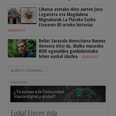
Liburua aterako dute aurten Josu
Legarreta eta Magdalena
Mignaburuk La Platako Euzko
Etxearen 80 urteko historiaz
2026/07/27
Beñat Sarasola donostiarra Buenos
Airesera iritsi da, Malba museoko
REM egonaldira gonbidatutako
lehen euskal idazlea
2026/07/27
ALBISTE GEHIAGO...
PUBLIZITATEA
Euskal Etxeen gida