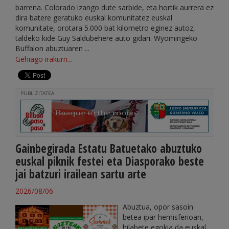
barrena. Colorado izango dute sarbide, eta hortik aurrera ez
dira batere geratuko euskal komunitatez euskal
komunitate, orotara 5.000 bat kilometro eginez autoz,
taldeko kide Guy Saldubehere auto gidari. Wyomingeko
Buffalon abuztuaren ...
Gehiago irakurri...
PUBLIZITATEA
Gainbegirada Estatu Batuetako abuztuko
euskal piknik festei eta Diasporako beste
jai batzuri irailean sartu arte
2026/08/06
Abuztua, opor sasoin
betea ipar hemisferioan,
hilabete egokia da euskal