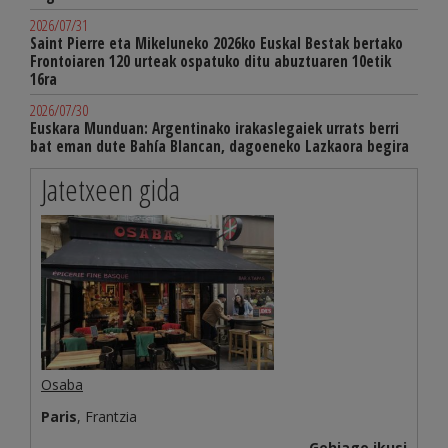
2026/07/31
Saint Pierre eta Mikeluneko 2026ko Euskal Bestak bertako
Frontoiaren 120 urteak ospatuko ditu abuztuaren 10etik
16ra
2026/07/30
Euskara Munduan: Argentinako irakaslegaiek urrats berri
bat eman dute Bahía Blancan, dagoeneko Lazkaora begira
Jatetxeen gida
Osaba
Paris
, Frantzia
Gehiago ikusi