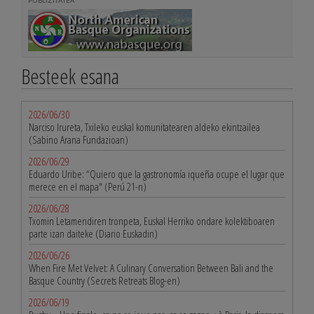
PUBLIZITATEA
Besteek esana
2026/06/30
Narciso Irureta, Txileko euskal komunitatearen aldeko ekintzailea
(Sabino Arana Fundazioan)
2026/06/29
Eduardo Uribe: “Quiero que la gastronomía iqueña ocupe el lugar que
merece en el mapa" (Perú 21-n)
2026/06/28
Txomin Letamendiren tronpeta, Euskal Herriko ondare kolektiboaren
parte izan daiteke (Diario Euskadin)
2026/06/26
When Fire Met Velvet: A Culinary Conversation Between Bali and the
Basque Country (Secrets Retreats Blog-en)
2026/06/19