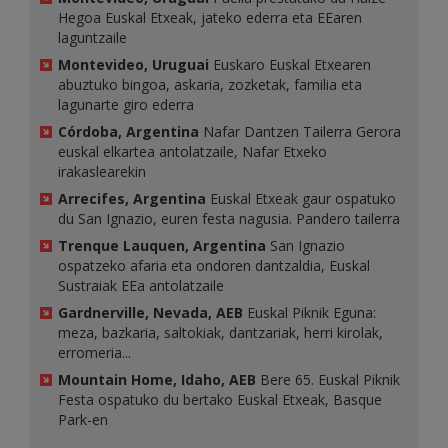
Hegoa Euskal Etxeak, jateko ederra eta EEaren
laguntzaile
Montevideo, Uruguai
Euskaro Euskal Etxearen
abuztuko bingoa, askaria, zozketak, familia eta
lagunarte giro ederra
Córdoba, Argentina
Nafar Dantzen Tailerra Gerora
euskal elkartea antolatzaile, Nafar Etxeko
irakaslearekin
Arrecifes, Argentina
Euskal Etxeak gaur ospatuko
du San Ignazio, euren festa nagusia. Pandero tailerra
Trenque Lauquen, Argentina
San Ignazio
ospatzeko afaria eta ondoren dantzaldia, Euskal
Sustraiak EEa antolatzaile
Gardnerville, Nevada, AEB
Euskal Piknik Eguna:
meza, bazkaria, saltokiak, dantzariak, herri kirolak,
erromeria...
Mountain Home, Idaho, AEB
Bere 65. Euskal Piknik
Festa ospatuko du bertako Euskal Etxeak, Basque
Park-en