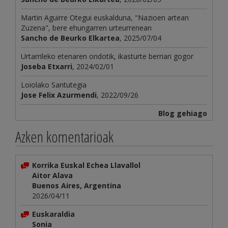
Martin Aguirre Otegui euskalduna, "Nazioen artean
Zuzena", bere ehungarren urteurrenean
Sancho de Beurko Elkartea
, 2025/07/04
Urtarrileko etenaren ondotik, ikasturte berriari gogor
Joseba Etxarri
, 2024/02/01
Loiolako Santutegia
Jose Felix Azurmendi
, 2022/09/26
Blog gehiago
Azken komentarioak
Korrika Euskal Echea Llavallol
Aitor Alava
Buenos Aires, Argentina
2026/04/11
Euskaraldia
Sonia