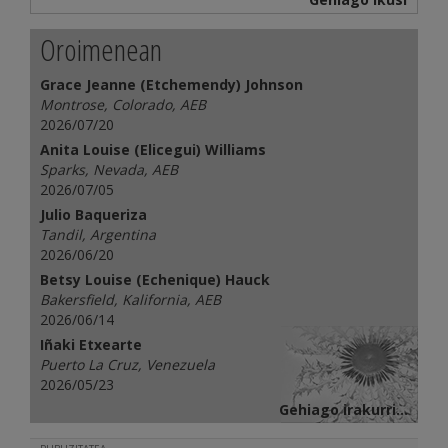
Oroimenean
Grace Jeanne (Etchemendy) Johnson
Montrose, Colorado, AEB
2026/07/20
Anita Louise (Elicegui) Williams
Sparks, Nevada, AEB
2026/07/05
Julio Baqueriza
Tandil, Argentina
2026/06/20
Betsy Louise (Echenique) Hauck
Bakersfield, Kalifornia, AEB
2026/06/14
Iñaki Etxearte
Puerto La Cruz, Venezuela
2026/05/23
Gehiago irakurri...