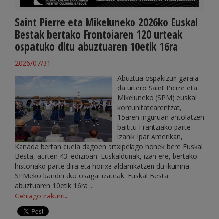
Saint Pierre eta Mikeluneko 2026ko Euskal
Bestak bertako Frontoiaren 120 urteak
ospatuko ditu abuztuaren 10etik 16ra
2026/07/31
Abuztua ospakizun garaia
da urtero Saint Pierre eta
Mikeluneko (SPM) euskal
komunitatearentzat,
15aren inguruan antolatzen
baititu Frantziako parte
izanik Ipar Amerikan,
Kanada bertan duela dagoen artxipelago honek bere Euskal
Besta, aurten 43. edizioan. Euskaldunak, izan ere, bertako
historiako parte dira eta horixe aldarrikatzen du ikurrina
SPMeko banderako osagai izateak. Euskal Besta
abuztuaren 10etik 16ra ...
Gehiago irakurri...