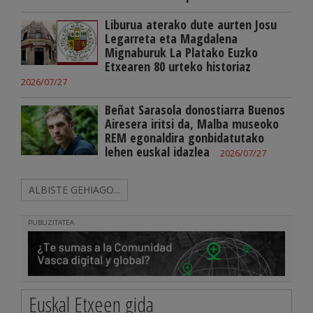
Liburua aterako dute aurten Josu
Legarreta eta Magdalena
Mignaburuk La Platako Euzko
Etxearen 80 urteko historiaz
2026/07/27
Beñat Sarasola donostiarra Buenos
Airesera iritsi da, Malba museoko
REM egonaldira gonbidatutako
lehen euskal idazlea
2026/07/27
ALBISTE GEHIAGO...
PUBLIZITATEA
Euskal Etxeen gida