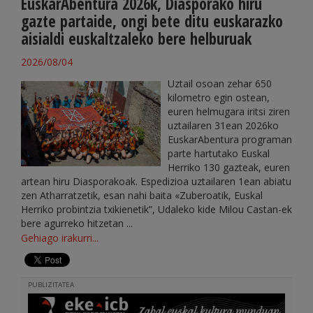
EuskarAbentura 2026k, Diasporako hiru
gazte partaide, ongi bete ditu euskarazko
aisialdi euskaltzaleko bere helburuak
2026/08/04
Uztail osoan zehar 650
kilometro egin ostean,
euren helmugara iritsi ziren
uztailaren 31ean 2026ko
EuskarAbentura programan
parte hartutako Euskal
Herriko 130 gazteak, euren
artean hiru Diasporakoak. Espedizioa uztailaren 1ean abiatu
zen Atharratzetik, esan nahi baita «Zuberoatik, Euskal
Herriko probintzia txikienetik”, Udaleko kide Milou Castan-ek
bere agurreko hitzetan ...
Gehiago irakurri...
PUBLIZITATEA