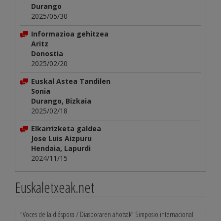
Durango
2025/05/30
Informazioa gehitzea
Aritz
Donostia
2025/02/20
Euskal Astea Tandilen
Sonia
Durango, Bizkaia
2025/02/18
Elkarrizketa galdea
Jose Luis Aizpuru
Hendaia, Lapurdi
2024/11/15
Euskaletxeak.net
“Voces de la diáspora / Diasporaren ahotsak” Simposio internacional