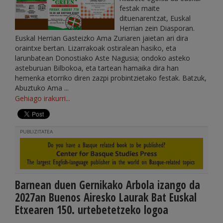
festak maite
dituenarentzat, Euskal
Herrian zein Diasporan.
Euskal Herrian Gasteizko Ama Zuriaren jaietan ari dira
oraintxe bertan. Lizarrakoak ostiralean hasiko, eta
larunbatean Donostiako Aste Nagusia; ondoko asteko
asteburuan Bilbokoa, eta tartean hamaika dira han
hemenka etorriko diren zazpi probintzietako festak. Batzuk,
Abuztuko Ama ...
Gehiago irakurri...
PUBLIZITATEA
Barnean duen Gernikako Arbola izango da
2027an Buenos Airesko Laurak Bat Euskal
Etxearen 150. urtebetetzeko logoa