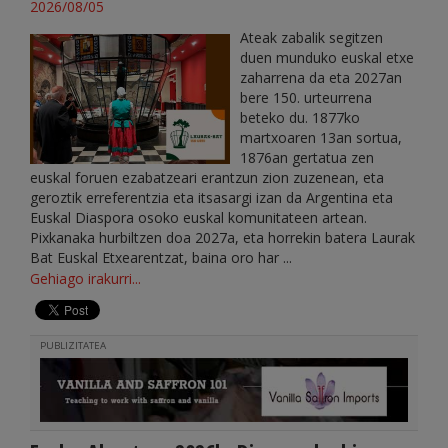
2026/08/05
Ateak zabalik segitzen
duen munduko euskal etxe
zaharrena da eta 2027an
bere 150. urteurrena
beteko du. 1877ko
martxoaren 13an sortua,
1876an gertatua zen
euskal foruen ezabatzeari erantzun zion zuzenean, eta
geroztik erreferentzia eta itsasargi izan da Argentina eta
Euskal Diaspora osoko euskal komunitateen artean.
Pixkanaka hurbiltzen doa 2027a, eta horrekin batera Laurak
Bat Euskal Etxearentzat, baina oro har ...
Gehiago irakurri...
PUBLIZITATEA