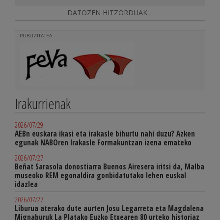
DATOZEN HITZORDUAK…
PUBLIZITATEA
Irakurrienak
2026/07/29
AEBn euskara ikasi eta irakasle bihurtu nahi duzu? Azken
egunak NABOren Irakasle Formakuntzan izena emateko
2026/07/27
Beñat Sarasola donostiarra Buenos Airesera iritsi da, Malba
museoko REM egonaldira gonbidatutako lehen euskal
idazlea
2026/07/27
Liburua aterako dute aurten Josu Legarreta eta Magdalena
Mignaburuk La Platako Euzko Etxearen 80 urteko historiaz