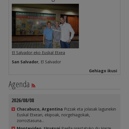
El Salvador-eko Euskal Etxea
San Salvador
, El Salvador
Gehiago ikusi
Agenda
2026/08/08
Chacabuco, Argentina
Pizzak eta jolasak lagunekin
Euskal Etxean, ekipoak, norgehiagokak,
zorroztasuna...
Montevideo, Uruguai
Paella prestatuko du Haize