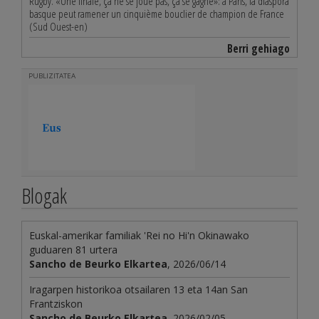
Rugby. «Une finale, ça ne se joue pas, ça se gagne»: à Paris, la diaspora
basque peut ramener un cinquième bouclier de champion de France
(Sud Ouest-en)
Berri gehiago
PUBLIZITATEA
Blogak
Euskal-amerikar familiak 'Rei no Hi'n Okinawako
guduaren 81 urtera
Sancho de Beurko Elkartea
, 2026/06/14
Iragarpen historikoa otsailaren 13 eta 14an San
Frantziskon
Sancho de Beurko Elkartea
, 2026/02/05