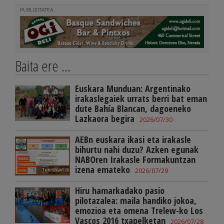
PUBLIZITATEA
Baita ere ...
Euskara Munduan: Argentinako
irakaslegaiek urrats berri bat eman
dute Bahía Blancan, dagoeneko
Lazkaora begira
2026/07/30
AEBn euskara ikasi eta irakasle
bihurtu nahi duzu? Azken egunak
NABOren Irakasle Formakuntzan
izena emateko
2026/07/29
Hiru hamarkadako pasio
pilotazalea: maila handiko jokoa,
emozioa eta omena Trelew-ko Los
Vascos 2016 txapelketan
2026/07/28