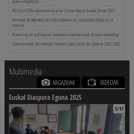
sobre emigración ...
RESOLUCIÓN subvenciones a los Centros Vascos-Euskal Etxeak 2025
Mensaje de Navidad del Lehendakari a la Comunidad Vasca en el
exterior
Nueva Ley de la Diáspora: seminario internacional, el lunes streaming
Subvenciones del Instituto Etxepare para cursos de euskera 2025-2026
Multimedia
Euskal Diaspora Eguna 2025
1/17