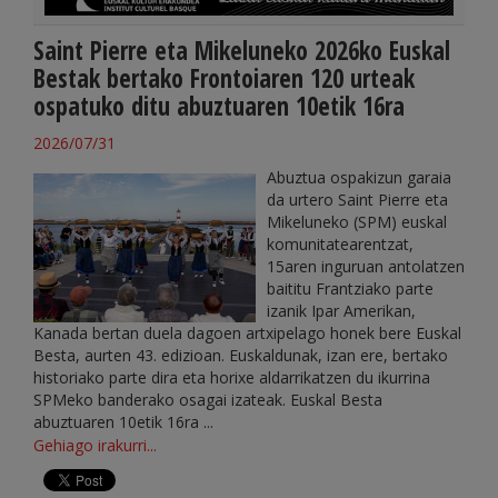
Saint Pierre eta Mikeluneko 2026ko Euskal
Bestak bertako Frontoiaren 120 urteak
ospatuko ditu abuztuaren 10etik 16ra
2026/07/31
Abuztua ospakizun garaia
da urtero Saint Pierre eta
Mikeluneko (SPM) euskal
komunitatearentzat,
15aren inguruan antolatzen
baititu Frantziako parte
izanik Ipar Amerikan,
Kanada bertan duela dagoen artxipelago honek bere Euskal
Besta, aurten 43. edizioan. Euskaldunak, izan ere, bertako
historiako parte dira eta horixe aldarrikatzen du ikurrina
SPMeko banderako osagai izateak. Euskal Besta
abuztuaren 10etik 16ra ...
Gehiago irakurri...