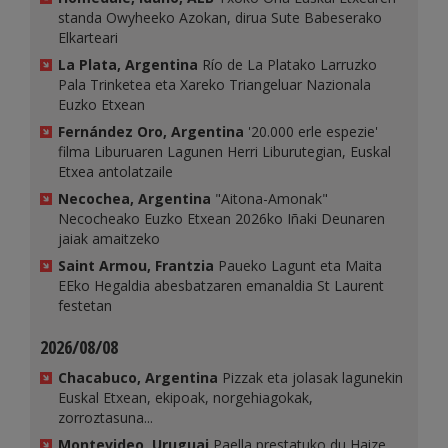
standa Owyheeko Azokan, dirua Sute Babeserako
Elkarteari
La Plata, Argentina
Río de La Platako Larruzko
Pala Trinketea eta Xareko Triangeluar Nazionala
Euzko Etxean
Fernández Oro, Argentina
'20.000 erle espezie'
filma Liburuaren Lagunen Herri Liburutegian, Euskal
Etxea antolatzaile
Necochea, Argentina
"Aitona-Amonak"
Necocheako Euzko Etxean 2026ko Iñaki Deunaren
jaiak amaitzeko
Saint Armou, Frantzia
Paueko Lagunt eta Maita
EEko Hegaldia abesbatzaren emanaldia St Laurent
festetan
2026/08/08
Chacabuco, Argentina
Pizzak eta jolasak lagunekin
Euskal Etxean, ekipoak, norgehiagokak,
zorroztasuna...
Montevideo, Uruguai
Paella prestatuko du Haize