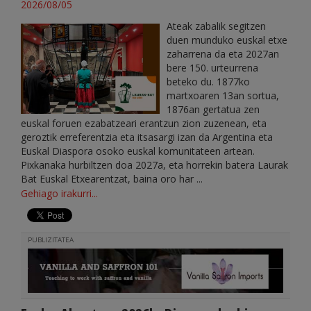
2026/08/05
Ateak zabalik segitzen
duen munduko euskal etxe
zaharrena da eta 2027an
bere 150. urteurrena
beteko du. 1877ko
martxoaren 13an sortua,
1876an gertatua zen
euskal foruen ezabatzeari erantzun zion zuzenean, eta
geroztik erreferentzia eta itsasargi izan da Argentina eta
Euskal Diaspora osoko euskal komunitateen artean.
Pixkanaka hurbiltzen doa 2027a, eta horrekin batera Laurak
Bat Euskal Etxearentzat, baina oro har ...
Gehiago irakurri...
PUBLIZITATEA