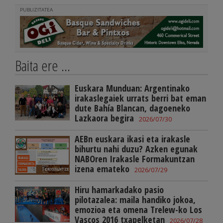
PUBLIZITATEA
Baita ere ...
Euskara Munduan: Argentinako
irakaslegaiek urrats berri bat eman
dute Bahía Blancan, dagoeneko
Lazkaora begira
2026/07/30
AEBn euskara ikasi eta irakasle
bihurtu nahi duzu? Azken egunak
NABOren Irakasle Formakuntzan
izena emateko
2026/07/29
Hiru hamarkadako pasio
pilotazalea: maila handiko jokoa,
emozioa eta omena Trelew-ko Los
Vascos 2016 txapelketan
2026/07/28