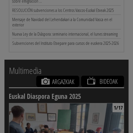
sobre emigración ...
RESOLUCIÓN subvenciones a los Centros Vascos-Euskal Etxeak 2025
Mensaje de Navidad del Lehendakari a la Comunidad Vasca en el
exterior
Nueva Ley de la Diáspora: seminario internacional, el lunes streaming
Subvenciones del Instituto Etxepare para cursos de euskera 2025-2026
Multimedia
Euskal Diaspora Eguna 2025
1/17