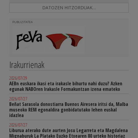
DATOZEN HITZORDUAK…
PUBLIZITATEA
Irakurrienak
2026/07/29
AEBn euskara ikasi eta irakasle bihurtu nahi duzu? Azken
egunak NABOren Irakasle Formakuntzan izena emateko
2026/07/27
Beñat Sarasola donostiarra Buenos Airesera iritsi da, Malba
museoko REM egonaldira gonbidatutako lehen euskal
idazlea
2026/07/27
Liburua aterako dute aurten Josu Legarreta eta Magdalena
Mignaburuk La Platako Euzko Etxearen 80 urteko historiaz