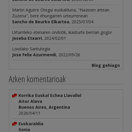
Martin Aguirre Otegui euskalduna, "Nazioen artean
Zuzena", bere ehungarren urteurrenean
Sancho de Beurko Elkartea
, 2025/07/04
Urtarrileko etenaren ondotik, ikasturte berriari gogor
Joseba Etxarri
, 2024/02/01
Loiolako Santutegia
Jose Felix Azurmendi
, 2022/09/26
Blog gehiago
Azken komentarioak
Korrika Euskal Echea Llavallol
Aitor Alava
Buenos Aires, Argentina
2026/04/11
Euskaraldia
Sonia