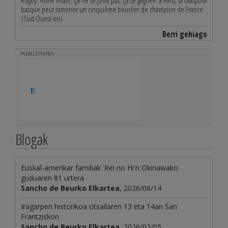
Rugby. «Une finale, ça ne se joue pas, ça se gagne»: à Paris, la diaspora
basque peut ramener un cinquième bouclier de champion de France
(Sud Ouest-en)
Berri gehiago
PUBLIZITATEA
Blogak
Euskal-amerikar familiak 'Rei no Hi'n Okinawako
guduaren 81 urtera
Sancho de Beurko Elkartea
, 2026/06/14
Iragarpen historikoa otsailaren 13 eta 14an San
Frantziskon
Sancho de Beurko Elkartea
, 2026/02/05