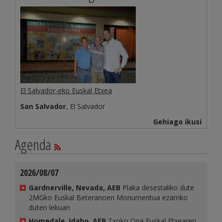
El Salvador-eko Euskal Etxea
San Salvador
, El Salvador
Gehiago ikusi
Agenda
2026/08/07
Gardnerville, Nevada, AEB
Plaka desestaliko dute
2MGko Euskal Beteranoen Monumentua ezarriko
duten lekuan
Homedale, Idaho, AEB
Txoko Ona Euskal Etxearen