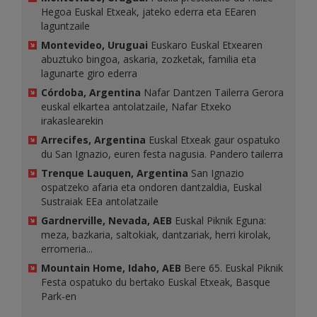
Hegoa Euskal Etxeak, jateko ederra eta EEaren
laguntzaile
Montevideo, Uruguai
Euskaro Euskal Etxearen
abuztuko bingoa, askaria, zozketak, familia eta
lagunarte giro ederra
Córdoba, Argentina
Nafar Dantzen Tailerra Gerora
euskal elkartea antolatzaile, Nafar Etxeko
irakaslearekin
Arrecifes, Argentina
Euskal Etxeak gaur ospatuko
du San Ignazio, euren festa nagusia. Pandero tailerra
Trenque Lauquen, Argentina
San Ignazio
ospatzeko afaria eta ondoren dantzaldia, Euskal
Sustraiak EEa antolatzaile
Gardnerville, Nevada, AEB
Euskal Piknik Eguna:
meza, bazkaria, saltokiak, dantzariak, herri kirolak,
erromeria...
Mountain Home, Idaho, AEB
Bere 65. Euskal Piknik
Festa ospatuko du bertako Euskal Etxeak, Basque
Park-en