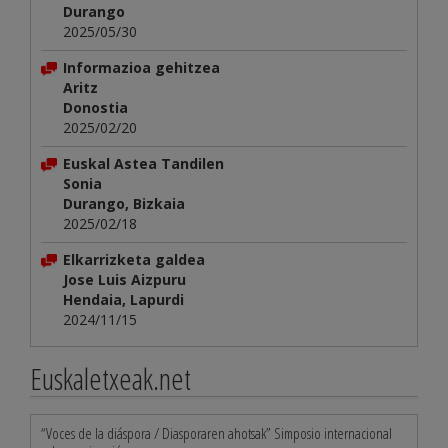
Durango
2025/05/30
Informazioa gehitzea
Aritz
Donostia
2025/02/20
Euskal Astea Tandilen
Sonia
Durango, Bizkaia
2025/02/18
Elkarrizketa galdea
Jose Luis Aizpuru
Hendaia, Lapurdi
2024/11/15
Euskaletxeak.net
“Voces de la diáspora / Diasporaren ahotsak” Simposio internacional