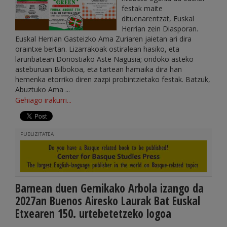
festak maite
dituenarentzat, Euskal
Herrian zein Diasporan.
Euskal Herrian Gasteizko Ama Zuriaren jaietan ari dira
oraintxe bertan. Lizarrakoak ostiralean hasiko, eta
larunbatean Donostiako Aste Nagusia; ondoko asteko
asteburuan Bilbokoa, eta tartean hamaika dira han
hemenka etorriko diren zazpi probintzietako festak. Batzuk,
Abuztuko Ama ...
Gehiago irakurri...
PUBLIZITATEA
Barnean duen Gernikako Arbola izango da
2027an Buenos Airesko Laurak Bat Euskal
Etxearen 150. urtebetetzeko logoa