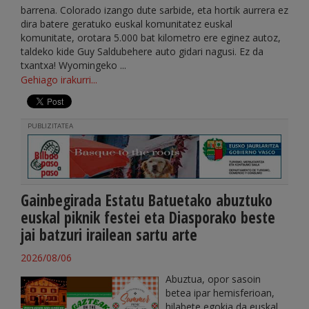
barrena. Colorado izango dute sarbide, eta hortik aurrera ez
dira batere geratuko euskal komunitatez euskal
komunitate, orotara 5.000 bat kilometro ere eginez autoz,
taldeko kide Guy Saldubehere auto gidari nagusi. Ez da
txantxa! Wyomingeko ...
Gehiago irakurri...
PUBLIZITATEA
Gainbegirada Estatu Batuetako abuztuko
euskal piknik festei eta Diasporako beste
jai batzuri irailean sartu arte
2026/08/06
Abuztua, opor sasoin
betea ipar hemisferioan,
hilabete egokia da euskal