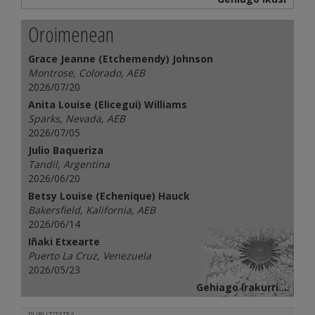
Oroimenean
Grace Jeanne (Etchemendy) Johnson
Montrose, Colorado, AEB
2026/07/20
Anita Louise (Elicegui) Williams
Sparks, Nevada, AEB
2026/07/05
Julio Baqueriza
Tandil, Argentina
2026/06/20
Betsy Louise (Echenique) Hauck
Bakersfield, Kalifornia, AEB
2026/06/14
Iñaki Etxearte
Puerto La Cruz, Venezuela
2026/05/23
Gehiago irakurri...
PUBLIZITATEA