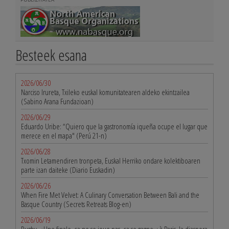
Besteek esana
2026/06/30
Narciso Irureta, Txileko euskal komunitatearen aldeko ekintzailea
(Sabino Arana Fundazioan)
2026/06/29
Eduardo Uribe: “Quiero que la gastronomía iqueña ocupe el lugar que
merece en el mapa" (Perú 21-n)
2026/06/28
Txomin Letamendiren tronpeta, Euskal Herriko ondare kolektiboaren
parte izan daiteke (Diario Euskadin)
2026/06/26
When Fire Met Velvet: A Culinary Conversation Between Bali and the
Basque Country (Secrets Retreats Blog-en)
2026/06/19