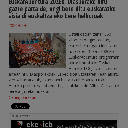
EuskarAbentura 2026k, Diasporako hiru
gazte partaide, ongi bete ditu euskarazko
aisialdi euskaltzaleko bere helburuak
2026/08/04
Uztail osoan zehar 650
kilometro egin ostean,
euren helmugara iritsi ziren
uztailaren 31ean 2026ko
EuskarAbentura programan
parte hartutako Euskal
Herriko 130 gazteak, euren
artean hiru Diasporakoak. Espedizioa uztailaren 1ean abiatu
zen Atharratzetik, esan nahi baita «Zuberoatik, Euskal
Herriko probintzia txikienetik”, Udaleko kide Milou Castan-ek
bere agurreko hitzetan ...
Gehiago irakurri...
PUBLIZITATEA