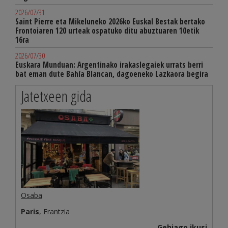
2026/07/31
Saint Pierre eta Mikeluneko 2026ko Euskal Bestak bertako
Frontoiaren 120 urteak ospatuko ditu abuztuaren 10etik
16ra
2026/07/30
Euskara Munduan: Argentinako irakaslegaiek urrats berri
bat eman dute Bahía Blancan, dagoeneko Lazkaora begira
Jatetxeen gida
Osaba
Paris
, Frantzia
Gehiago ikusi