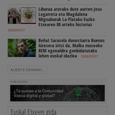
Liburua aterako dute aurten Josu
Legarreta eta Magdalena
Mignaburuk La Platako Euzko
Etxearen 80 urteko historiaz
2026/07/27
Beñat Sarasola donostiarra Buenos
Airesera iritsi da, Malba museoko
REM egonaldira gonbidatutako
lehen euskal idazlea
2026/07/27
ALBISTE GEHIAGO...
PUBLIZITATEA
Euskal Etxeen gida