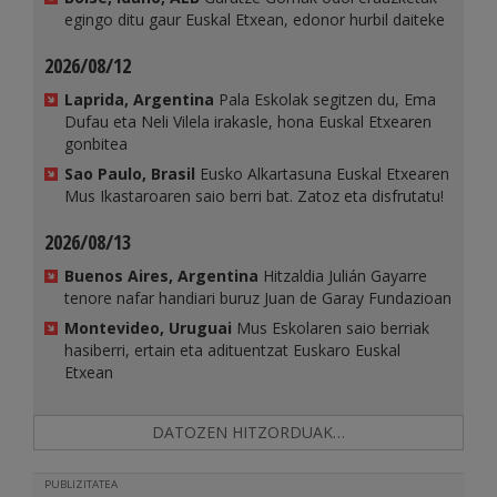
egingo ditu gaur Euskal Etxean, edonor hurbil daiteke
2026/08/12
Laprida, Argentina
Pala Eskolak segitzen du, Ema
Dufau eta Neli Vilela irakasle, hona Euskal Etxearen
gonbitea
Sao Paulo, Brasil
Eusko Alkartasuna Euskal Etxearen
Mus Ikastaroaren saio berri bat. Zatoz eta disfrutatu!
2026/08/13
Buenos Aires, Argentina
Hitzaldia Julián Gayarre
tenore nafar handiari buruz Juan de Garay Fundazioan
Montevideo, Uruguai
Mus Eskolaren saio berriak
hasiberri, ertain eta adituentzat Euskaro Euskal
Etxean
DATOZEN HITZORDUAK…
PUBLIZITATEA