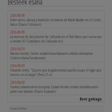
Besteek esana
2026/08/09
Entre raíces, danzas y tradición: la historia de Maite Baztán en el Centro
Vasco (Diario Crónica-n)
2026/08/09
La vivencia de dos jóvenes de Cañuelas en el País Vasco que nunca van
a olvidar (El Ciudadano de Cañuelas-en)
2026/06/30
Narciso Irureta, Txileko euskal komunitatearen aldeko ekintzailea
(Sabino Arana Fundazioan)
2026/06/29
Eduardo Uribe: “Quiero que la gastronomía iqueña ocupe el lugar que
merece en el mapa" (Perú 21-n)
2026/06/28
Txomin Letamendiren tronpeta, Euskal Herriko ondare kolektiboaren
parte izan daiteke (Diario Euskadin)
Berri gehiago
PUBLIZITATEA