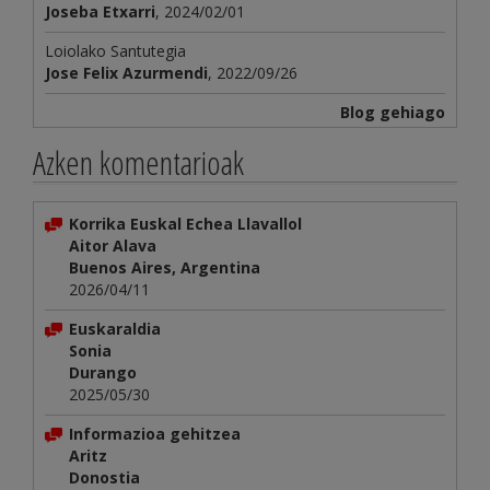
Joseba Etxarri
, 2024/02/01
Loiolako Santutegia
Jose Felix Azurmendi
, 2022/09/26
Blog gehiago
Azken komentarioak
Korrika Euskal Echea Llavallol
Aitor Alava
Buenos Aires, Argentina
2026/04/11
Euskaraldia
Sonia
Durango
2025/05/30
Informazioa gehitzea
Aritz
Donostia