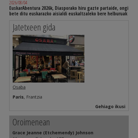
2026/08/04
EuskarAbentura 2026k, Diasporako hiru gazte partaide, ongi
bete ditu euskarazko aisialdi euskaltzaleko bere helburuak
Jatetxeen gida
Osaba
Paris
, Frantzia
Gehiago ikusi
Oroimenean
Grace Jeanne (Etchemendy) Johnson