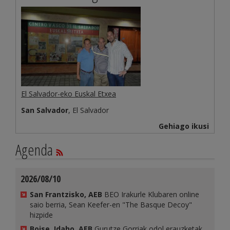
El Salvador-eko Euskal Etxea
San Salvador
, El Salvador
Gehiago ikusi
Agenda
2026/08/10
San Frantzisko, AEB
BEO Irakurle Klubaren online
saio berria, Sean Keefer-en "The Basque Decoy"
hizpide
Boise, Idaho, AEB
Gurutze Gorriak odol erauzketak