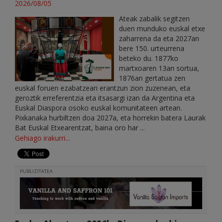
2026/08/05
Ateak zabalik segitzen
duen munduko euskal etxe
zaharrena da eta 2027an
bere 150. urteurrena
beteko du. 1877ko
martxoaren 13an sortua,
1876an gertatua zen
euskal foruen ezabatzeari erantzun zion zuzenean, eta
geroztik erreferentzia eta itsasargi izan da Argentina eta
Euskal Diaspora osoko euskal komunitateen artean.
Pixkanaka hurbiltzen doa 2027a, eta horrekin batera Laurak
Bat Euskal Etxearentzat, baina oro har ...
Gehiago irakurri...
PUBLIZITATEA