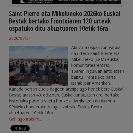
Saint Pierre eta Mikeluneko 2026ko Euskal
Bestak bertako Frontoiaren 120 urteak
ospatuko ditu abuztuaren 10etik 16ra
2026/07/31
Abuztua ospakizun garaia
da urtero Saint Pierre eta
Mikeluneko (SPM) euskal
komunitatearentzat,
15aren inguruan antolatzen
baititu Frantziako parte
izanik Ipar Amerikan,
Kanada bertan duela dagoen artxipelago honek bere Euskal
Besta, aurten 43. edizioan. Euskaldunak, izan ere, bertako
historiako parte dira eta horixe aldarrikatzen du ikurrina
SPMeko banderako osagai izateak. Euskal Besta
abuztuaren 10etik 16ra ...
Gehiago irakurri...