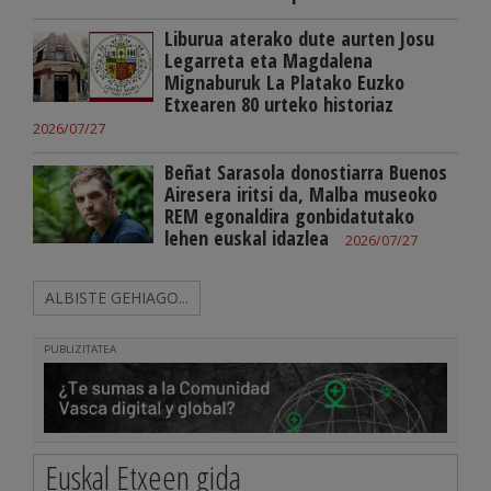
Liburua aterako dute aurten Josu
Legarreta eta Magdalena
Mignaburuk La Platako Euzko
Etxearen 80 urteko historiaz
2026/07/27
Beñat Sarasola donostiarra Buenos
Airesera iritsi da, Malba museoko
REM egonaldira gonbidatutako
lehen euskal idazlea
2026/07/27
ALBISTE GEHIAGO...
PUBLIZITATEA
Euskal Etxeen gida