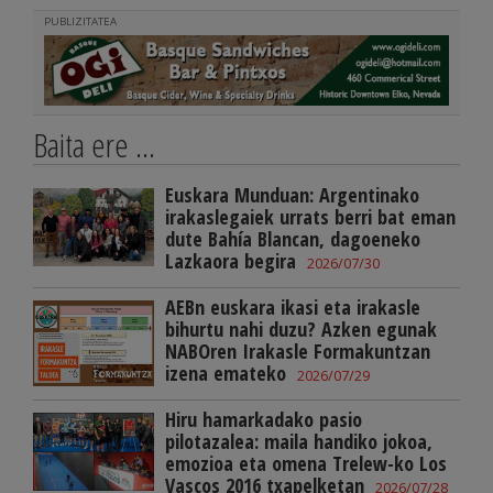
PUBLIZITATEA
Baita ere ...
Euskara Munduan: Argentinako
irakaslegaiek urrats berri bat eman
dute Bahía Blancan, dagoeneko
Lazkaora begira
2026/07/30
AEBn euskara ikasi eta irakasle
bihurtu nahi duzu? Azken egunak
NABOren Irakasle Formakuntzan
izena emateko
2026/07/29
Hiru hamarkadako pasio
pilotazalea: maila handiko jokoa,
emozioa eta omena Trelew-ko Los
Vascos 2016 txapelketan
2026/07/28