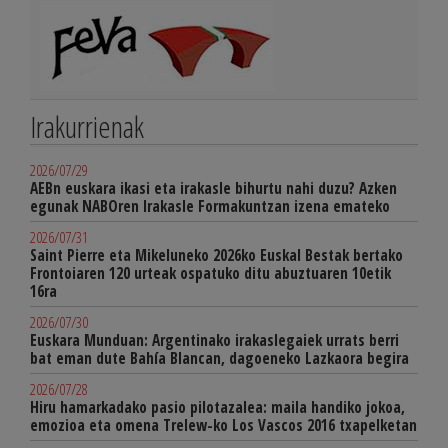
Irakurrienak
2026/07/29
AEBn euskara ikasi eta irakasle bihurtu nahi duzu? Azken
egunak NABOren Irakasle Formakuntzan izena emateko
2026/07/31
Saint Pierre eta Mikeluneko 2026ko Euskal Bestak bertako
Frontoiaren 120 urteak ospatuko ditu abuztuaren 10etik
16ra
2026/07/30
Euskara Munduan: Argentinako irakaslegaiek urrats berri
bat eman dute Bahía Blancan, dagoeneko Lazkaora begira
2026/07/28
Hiru hamarkadako pasio pilotazalea: maila handiko jokoa,
emozioa eta omena Trelew-ko Los Vascos 2016 txapelketan