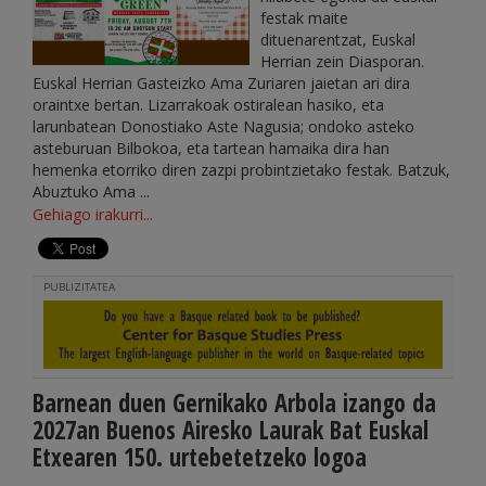
festak maite
dituenarentzat, Euskal
Herrian zein Diasporan.
Euskal Herrian Gasteizko Ama Zuriaren jaietan ari dira
oraintxe bertan. Lizarrakoak ostiralean hasiko, eta
larunbatean Donostiako Aste Nagusia; ondoko asteko
asteburuan Bilbokoa, eta tartean hamaika dira han
hemenka etorriko diren zazpi probintzietako festak. Batzuk,
Abuztuko Ama ...
Gehiago irakurri...
PUBLIZITATEA
Barnean duen Gernikako Arbola izango da
2027an Buenos Airesko Laurak Bat Euskal
Etxearen 150. urtebetetzeko logoa