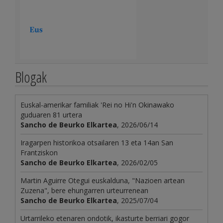
Blogak
Euskal-amerikar familiak 'Rei no Hi'n Okinawako
guduaren 81 urtera
Sancho de Beurko Elkartea
, 2026/06/14
Iragarpen historikoa otsailaren 13 eta 14an San
Frantziskon
Sancho de Beurko Elkartea
, 2026/02/05
Martin Aguirre Otegui euskalduna, "Nazioen artean
Zuzena", bere ehungarren urteurrenean
Sancho de Beurko Elkartea
, 2025/07/04
Urtarrileko etenaren ondotik, ikasturte berriari gogor