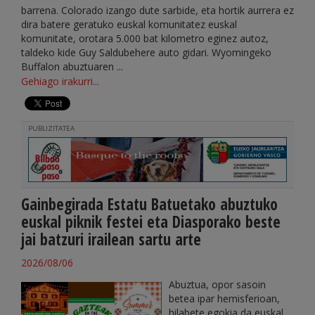
barrena. Colorado izango dute sarbide, eta hortik aurrera ez
dira batere geratuko euskal komunitatez euskal
komunitate, orotara 5.000 bat kilometro eginez autoz,
taldeko kide Guy Saldubehere auto gidari. Wyomingeko
Buffalon abuztuaren ...
Gehiago irakurri...
PUBLIZITATEA
Gainbegirada Estatu Batuetako abuztuko
euskal piknik festei eta Diasporako beste
jai batzuri irailean sartu arte
2026/08/06
Abuztua, opor sasoin
betea ipar hemisferioan,
hilabete egokia da euskal