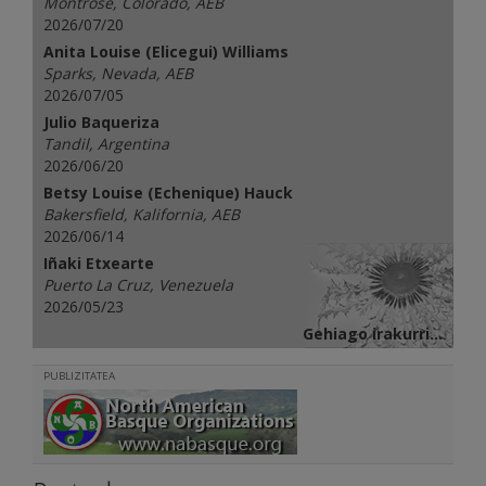
Montrose, Colorado, AEB
2026/07/20
Anita Louise (Elicegui) Williams
Sparks, Nevada, AEB
2026/07/05
Julio Baqueriza
Tandil, Argentina
2026/06/20
Betsy Louise (Echenique) Hauck
Bakersfield, Kalifornia, AEB
2026/06/14
Iñaki Etxearte
Puerto La Cruz, Venezuela
2026/05/23
Gehiago irakurri...
PUBLIZITATEA