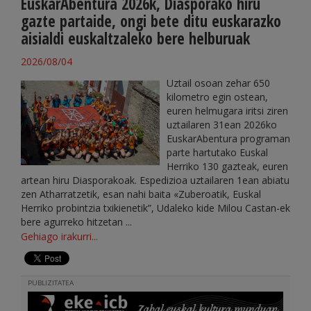
EuskarAbentura 2026k, Diasporako hiru
gazte partaide, ongi bete ditu euskarazko
aisialdi euskaltzaleko bere helburuak
2026/08/04
Uztail osoan zehar 650
kilometro egin ostean,
euren helmugara iritsi ziren
uztailaren 31ean 2026ko
EuskarAbentura programan
parte hartutako Euskal
Herriko 130 gazteak, euren
artean hiru Diasporakoak. Espedizioa uztailaren 1ean abiatu
zen Atharratzetik, esan nahi baita «Zuberoatik, Euskal
Herriko probintzia txikienetik”, Udaleko kide Milou Castan-ek
bere agurreko hitzetan ...
Gehiago irakurri...
PUBLIZITATEA