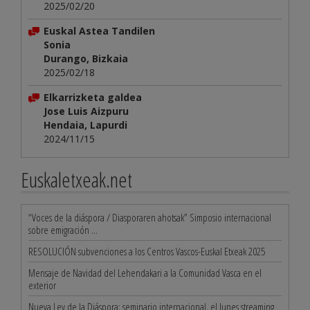
2025/02/20
Euskal Astea Tandilen
Sonia
Durango, Bizkaia
2025/02/18
Elkarrizketa galdea
Jose Luis Aizpuru
Hendaia, Lapurdi
2024/11/15
Euskaletxeak.net
“Voces de la diáspora / Diasporaren ahotsak” Simposio internacional
sobre emigración ...
RESOLUCIÓN subvenciones a los Centros Vascos-Euskal Etxeak 2025
Mensaje de Navidad del Lehendakari a la Comunidad Vasca en el
exterior
Nueva Ley de la Diáspora: seminario internacional, el lunes streaming