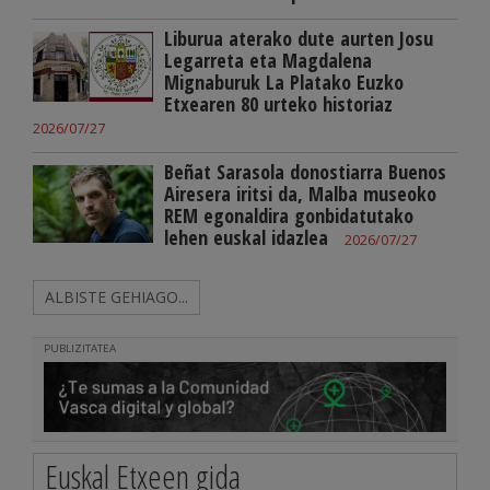
Liburua aterako dute aurten Josu
Legarreta eta Magdalena
Mignaburuk La Platako Euzko
Etxearen 80 urteko historiaz
2026/07/27
Beñat Sarasola donostiarra Buenos
Airesera iritsi da, Malba museoko
REM egonaldira gonbidatutako
lehen euskal idazlea
2026/07/27
ALBISTE GEHIAGO...
PUBLIZITATEA
Euskal Etxeen gida