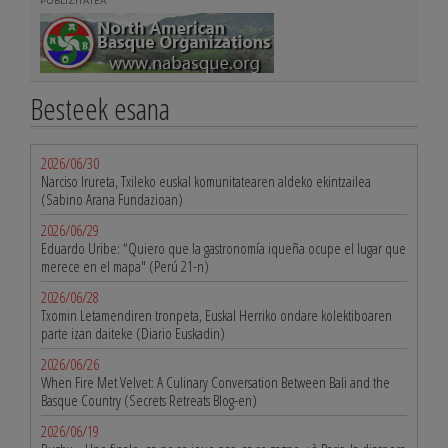
PUBLIZITATEA
Besteek esana
2026/06/30
Narciso Irureta, Txileko euskal komunitatearen aldeko ekintzailea
(Sabino Arana Fundazioan)
2026/06/29
Eduardo Uribe: “Quiero que la gastronomía iqueña ocupe el lugar que
merece en el mapa" (Perú 21-n)
2026/06/28
Txomin Letamendiren tronpeta, Euskal Herriko ondare kolektiboaren
parte izan daiteke (Diario Euskadin)
2026/06/26
When Fire Met Velvet: A Culinary Conversation Between Bali and the
Basque Country (Secrets Retreats Blog-en)
2026/06/19