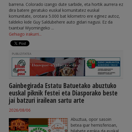
barrena. Colorado izango dute sarbide, eta hortik aurrera ez
dira batere geratuko euskal komunitatez euskal
komunitate, orotara 5.000 bat kilometro ere eginez autoz,
taldeko kide Guy Saldubehere auto gidari nagusi. Ez da
txantxa! Wyomingeko ...
Gehiago irakurri...
PUBLIZITATEA
Gainbegirada Estatu Batuetako abuztuko
euskal piknik festei eta Diasporako beste
jai batzuri irailean sartu arte
2026/08/06
Abuztua, opor sasoin
betea ipar hemisferioan,
hilabete egokia da euskal