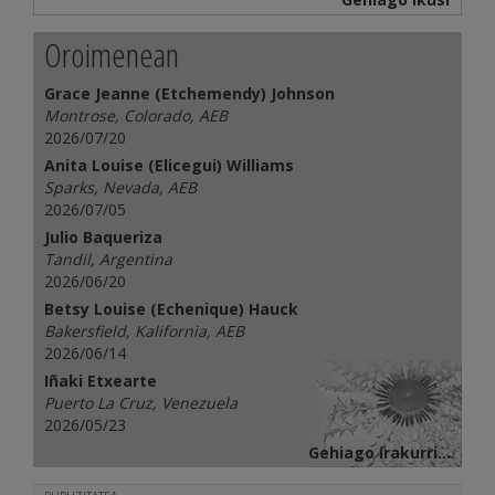
Oroimenean
Grace Jeanne (Etchemendy) Johnson
Montrose, Colorado, AEB
2026/07/20
Anita Louise (Elicegui) Williams
Sparks, Nevada, AEB
2026/07/05
Julio Baqueriza
Tandil, Argentina
2026/06/20
Betsy Louise (Echenique) Hauck
Bakersfield, Kalifornia, AEB
2026/06/14
Iñaki Etxearte
Puerto La Cruz, Venezuela
2026/05/23
Gehiago irakurri...