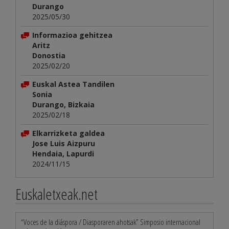
Durango
2025/05/30
Informazioa gehitzea
Aritz
Donostia
2025/02/20
Euskal Astea Tandilen
Sonia
Durango, Bizkaia
2025/02/18
Elkarrizketa galdea
Jose Luis Aizpuru
Hendaia, Lapurdi
2024/11/15
Euskaletxeak.net
“Voces de la diáspora / Diasporaren ahotsak” Simposio internacional