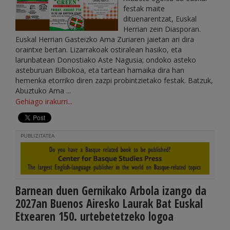
festak maite
dituenarentzat, Euskal
Herrian zein Diasporan.
Euskal Herrian Gasteizko Ama Zuriaren jaietan ari dira
oraintxe bertan. Lizarrakoak ostiralean hasiko, eta
larunbatean Donostiako Aste Nagusia; ondoko asteko
asteburuan Bilbokoa, eta tartean hamaika dira han
hemenka etorriko diren zazpi probintzietako festak. Batzuk,
Abuztuko Ama ...
Gehiago irakurri...
PUBLIZITATEA
Barnean duen Gernikako Arbola izango da
2027an Buenos Airesko Laurak Bat Euskal
Etxearen 150. urtebetetzeko logoa