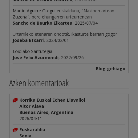
Martin Aguirre Otegui euskalduna, "Nazioen artean
Zuzena", bere ehungarren urteurrenean
Sancho de Beurko Elkartea
, 2025/07/04
Urtarrileko etenaren ondotik, ikasturte berriari gogor
Joseba Etxarri
, 2024/02/01
Loiolako Santutegia
Jose Felix Azurmendi
, 2022/09/26
Blog gehiago
Azken komentarioak
Korrika Euskal Echea Llavallol
Aitor Alava
Buenos Aires, Argentina
2026/04/11
Euskaraldia
Sonia