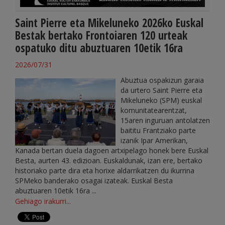
Saint Pierre eta Mikeluneko 2026ko Euskal
Bestak bertako Frontoiaren 120 urteak
ospatuko ditu abuztuaren 10etik 16ra
2026/07/31
Abuztua ospakizun garaia
da urtero Saint Pierre eta
Mikeluneko (SPM) euskal
komunitatearentzat,
15aren inguruan antolatzen
baititu Frantziako parte
izanik Ipar Amerikan,
Kanada bertan duela dagoen artxipelago honek bere Euskal
Besta, aurten 43. edizioan. Euskaldunak, izan ere, bertako
historiako parte dira eta horixe aldarrikatzen du ikurrina
SPMeko banderako osagai izateak. Euskal Besta
abuztuaren 10etik 16ra ...
Gehiago irakurri...