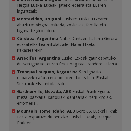
Hegoa Euskal Etxeak, jateko ederra eta EEaren
laguntzaile
Montevideo, Uruguai
Euskaro Euskal Etxearen
abuztuko bingoa, askaria, zozketak, familia eta
lagunarte giro ederra
Córdoba, Argentina
Nafar Dantzen Tailerra Gerora
euskal elkartea antolatzaile, Nafar Etxeko
irakaslearekin
Arrecifes, Argentina
Euskal Etxeak gaur ospatuko
du San Ignazio, euren festa nagusia. Pandero tailerra
Trenque Lauquen, Argentina
San Ignazio
ospatzeko afaria eta ondoren dantzaldia, Euskal
Sustraiak EEa antolatzaile
Gardnerville, Nevada, AEB
Euskal Piknik Eguna:
meza, bazkaria, saltokiak, dantzariak, herri kirolak,
erromeria...
Mountain Home, Idaho, AEB
Bere 65. Euskal Piknik
Festa ospatuko du bertako Euskal Etxeak, Basque
Park-en