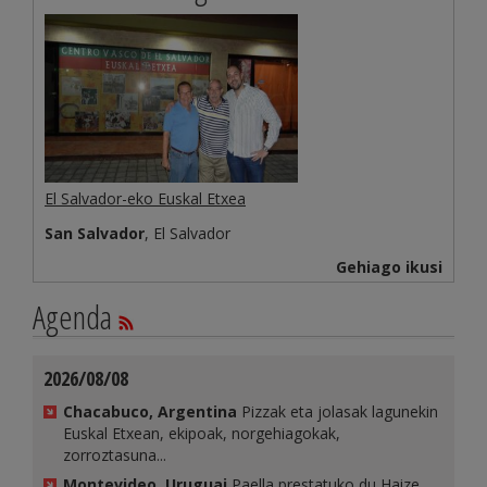
El Salvador-eko Euskal Etxea
San Salvador
, El Salvador
Gehiago ikusi
Agenda
2026/08/08
Chacabuco, Argentina
Pizzak eta jolasak lagunekin
Euskal Etxean, ekipoak, norgehiagokak,
zorroztasuna...
Montevideo, Uruguai
Paella prestatuko du Haize