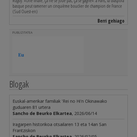
Rugby. «Une finale, ça ne se joue pas, ça se gagne»: à Paris, la diaspora
basque peut ramener un cinquième bouclier de champion de France
(Sud Ouest-en)
Berri gehiago
PUBLIZITATEA
Blogak
Euskal-amerikar familiak 'Rei no Hi'n Okinawako
guduaren 81 urtera
Sancho de Beurko Elkartea
, 2026/06/14
Iragarpen historikoa otsailaren 13 eta 14an San
Frantziskon
Sancho de Beurko Elkartea
, 2026/02/05