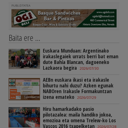
PUBLIZITATEA
Baita ere ...
Euskara Munduan: Argentinako
irakaslegaiek urrats berri bat eman
dute Bahía Blancan, dagoeneko
Lazkaora begira
2026/07/30
AEBn euskara ikasi eta irakasle
bihurtu nahi duzu? Azken egunak
NABOren Irakasle Formakuntzan
izena emateko
2026/07/29
Hiru hamarkadako pasio
pilotazalea: maila handiko jokoa,
emozioa eta omena Trelew-ko Los
Vascos 2016 txapelketan
2026/07/28