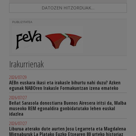
DATOZEN HITZORDUAK…
PUBLIZITATEA
Irakurrienak
2026/07/29
AEBn euskara ikasi eta irakasle bihurtu nahi duzu? Azken
egunak NABOren Irakasle Formakuntzan izena emateko
2026/07/27
Beñat Sarasola donostiarra Buenos Airesera iritsi da, Malba
museoko REM egonaldira gonbidatutako lehen euskal
idazlea
2026/07/27
Liburua aterako dute aurten Josu Legarreta eta Magdalena
Mignaburuk La Platako Euzko Etxearen 80 urteko historiaz