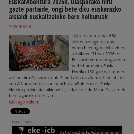
EuskarAbentura 2026k, Diasporako hiru
gazte partaide, ongi bete ditu euskarazko
aisialdi euskaltzaleko bere helburuak
2026/08/04
Uztail osoan zehar 650
kilometro egin ostean,
euren helmugara iritsi ziren
uztailaren 31ean 2026ko
EuskarAbentura programan
parte hartutako Euskal
Herriko 130 gazteak, euren
artean hiru Diasporakoak. Espedizioa uztailaren 1ean abiatu
zen Atharratzetik, esan nahi baita «Zuberoatik, Euskal
Herriko probintzia txikienetik”, Udaleko kide Milou Castan-ek
bere agurreko hitzetan ...
Gehiago irakurri...
PUBLIZITATEA