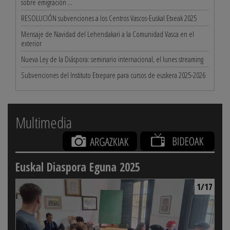
sobre emigración ...
RESOLUCIÓN subvenciones a los Centros Vascos-Euskal Etxeak 2025
Mensaje de Navidad del Lehendakari a la Comunidad Vasca en el
exterior
Nueva Ley de la Diáspora: seminario internacional, el lunes streaming
Subvenciones del Instituto Etxepare para cursos de euskera 2025-2026
Multimedia
Euskal Diaspora Eguna 2025
1/17