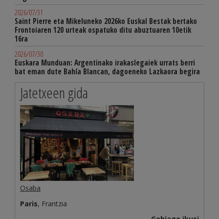
2026/07/31
Saint Pierre eta Mikeluneko 2026ko Euskal Bestak bertako
Frontoiaren 120 urteak ospatuko ditu abuztuaren 10etik
16ra
2026/07/30
Euskara Munduan: Argentinako irakaslegaiek urrats berri
bat eman dute Bahía Blancan, dagoeneko Lazkaora begira
Jatetxeen gida
Osaba
Paris
, Frantzia
Gehiago ikusi