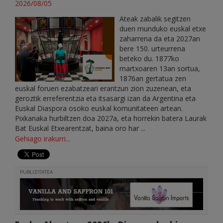
2026/08/05
Ateak zabalik segitzen
duen munduko euskal etxe
zaharrena da eta 2027an
bere 150. urteurrena
beteko du. 1877ko
martxoaren 13an sortua,
1876an gertatua zen
euskal foruen ezabatzeari erantzun zion zuzenean, eta
geroztik erreferentzia eta itsasargi izan da Argentina eta
Euskal Diaspora osoko euskal komunitateen artean.
Pixkanaka hurbiltzen doa 2027a, eta horrekin batera Laurak
Bat Euskal Etxearentzat, baina oro har ...
Gehiago irakurri...
PUBLIZITATEA