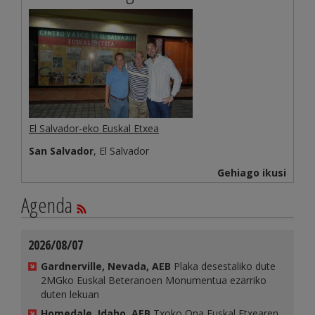
El Salvador-eko Euskal Etxea
San Salvador
, El Salvador
Gehiago ikusi
Agenda
2026/08/07
Gardnerville, Nevada, AEB
Plaka desestaliko dute
2MGko Euskal Beteranoen Monumentua ezarriko
duten lekuan
Homedale, Idaho, AEB
Txoko Ona Euskal Etxearen