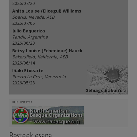
2026/07/20
Anita Louise (Elicegui) Williams
Sparks, Nevada, AEB
2026/07/05
Julio Baqueriza
Tandil, Argentina
2026/06/20
Betsy Louise (Echenique) Hauck
Bakersfield, Kalifornia, AEB
2026/06/14
Iñaki Etxearte
Puerto La Cruz, Venezuela
2026/05/23
Gehiago irakurri...
PUBLIZITATEA
Besteek esana