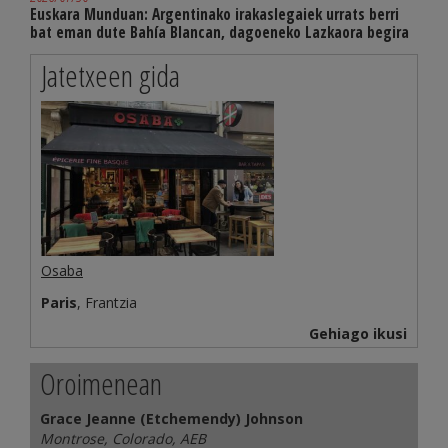
Euskara Munduan: Argentinako irakaslegaiek urrats berri
bat eman dute Bahía Blancan, dagoeneko Lazkaora begira
Jatetxeen gida
Osaba
Paris
, Frantzia
Gehiago ikusi
Oroimenean
Grace Jeanne (Etchemendy) Johnson
Montrose, Colorado, AEB