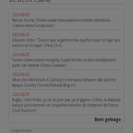
2026/06/30
Narciso Irureta, Txileko euskal komunitatearen aldeko ekintzailea
(Sabino Arana Fundazioan)
2026/06/29
Eduardo Uribe: “Quiero que la gastronomía iqueña ocupe el lugar que
merece en el mapa" (Perú 21-n)
2026/06/28
Txomin Letamendiren tronpeta, Euskal Herriko ondare kolektiboaren
parte izan daiteke (Diario Euskadin)
2026/06/26
When Fire Met Velvet: A Culinary Conversation Between Bali and the
Basque Country (Secrets Retreats Blog-en)
2026/06/19
Rugby. «Une finale, ça ne se joue pas, ça se gagne»: à Paris, la diaspora
basque peut ramener un cinquième bouclier de champion de France
(Sud Ouest-en)
Berri gehiago
PUBLIZITATEA