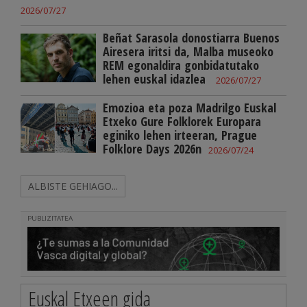
2026/07/27
Beñat Sarasola donostiarra Buenos
Airesera iritsi da, Malba museoko
REM egonaldira gonbidatutako
lehen euskal idazlea
2026/07/27
Emozioa eta poza Madrilgo Euskal
Etxeko Gure Folklorek Europara
eginiko lehen irteeran, Prague
Folklore Days 2026n
2026/07/24
ALBISTE GEHIAGO...
PUBLIZITATEA
Euskal Etxeen gida