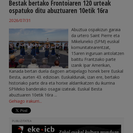
Bestak bertako Frontoiaren 120 urteak
ospatuko ditu abuztuaren 10etik 16ra
2026/07/31
Abuztua ospakizun garaia
da urtero Saint Pierre eta
Mikeluneko (SPM) euskal
komunitatearentzat,
15aren inguruan antolatzen
baititu Frantziako parte
izanik Ipar Amerikan,
Kanada bertan duela dagoen artxipelago honek bere Euskal
Besta, aurten 43. edizioan. Euskaldunak, izan ere, bertako
historiako parte dira eta horixe aldarrikatzen du ikurrina
SPMeko banderako osagai izateak. Euskal Besta
abuztuaren 10etik 16ra ...
Gehiago irakurri...
PUBLIZITATEA