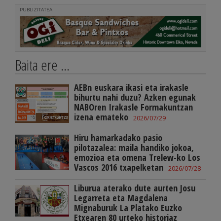
PUBLIZITATEA
Baita ere ...
AEBn euskara ikasi eta irakasle
bihurtu nahi duzu? Azken egunak
NABOren Irakasle Formakuntzan
izena emateko
2026/07/29
Hiru hamarkadako pasio
pilotazalea: maila handiko jokoa,
emozioa eta omena Trelew-ko Los
Vascos 2016 txapelketan
2026/07/28
Liburua aterako dute aurten Josu
Legarreta eta Magdalena
Mignaburuk La Platako Euzko
Etxearen 80 urteko historiaz