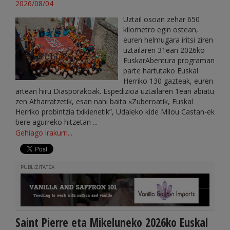
2026/08/04
Uztail osoan zehar 650
kilometro egin ostean,
euren helmugara iritsi ziren
uztailaren 31ean 2026ko
EuskarAbentura programan
parte hartutako Euskal
Herriko 130 gazteak, euren
artean hiru Diasporakoak. Espedizioa uztailaren 1ean abiatu
zen Atharratzetik, esan nahi baita «Zuberoatik, Euskal
Herriko probintzia txikienetik”, Udaleko kide Milou Castan-ek
bere agurreko hitzetan ...
Gehiago irakurri...
PUBLIZITATEA
Saint Pierre eta Mikeluneko 2026ko Euskal