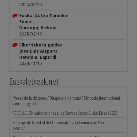
2025/02/20
Euskal Astea Tandilen
Sonia
Durango, Bizkaia
2025/02/18
Elkarrizketa galdea
Jose Luis Aizpuru
Hendaia, Lapurdi
2024/11/15
Euskaletxeak.net
“Voces de la diáspora / Diasporaren ahotsak” Simposio internacional
sobre emigración ...
RESOLUCIÓN subvenciones a los Centros Vascos-Euskal Etxeak 2025
Mensaje de Navidad del Lehendakari a la Comunidad Vasca en el
exterior