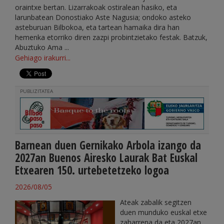
oraintxe bertan. Lizarrakoak ostiralean hasiko, eta
larunbatean Donostiako Aste Nagusia; ondoko asteko
asteburuan Bilbokoa, eta tartean hamaika dira han
hemenka etorriko diren zazpi probintzietako festak. Batzuk,
Abuztuko Ama ...
Gehiago irakurri...
PUBLIZITATEA
Barnean duen Gernikako Arbola izango da
2027an Buenos Airesko Laurak Bat Euskal
Etxearen 150. urtebetetzeko logoa
2026/08/05
Ateak zabalik segitzen
duen munduko euskal etxe
zaharrena da eta 2027an