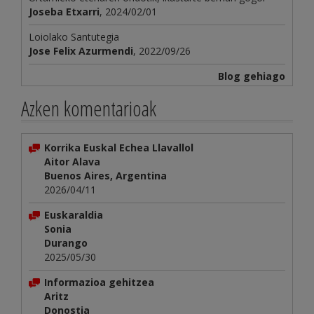
Joseba Etxarri
, 2024/02/01
Loiolako Santutegia
Jose Felix Azurmendi
, 2022/09/26
Blog gehiago
Azken komentarioak
Korrika Euskal Echea Llavallol
Aitor Alava
Buenos Aires, Argentina
2026/04/11
Euskaraldia
Sonia
Durango
2025/05/30
Informazioa gehitzea
Aritz
Donostia