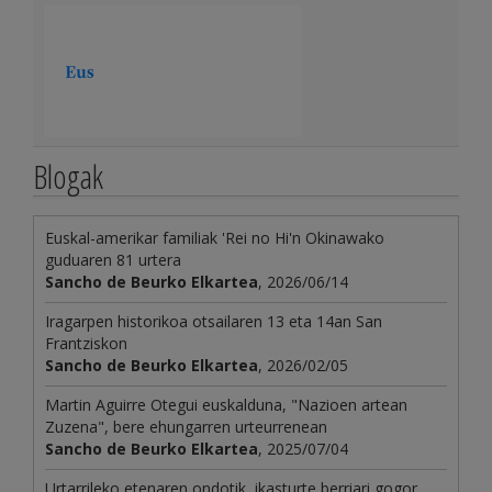
Blogak
Euskal-amerikar familiak 'Rei no Hi'n Okinawako
guduaren 81 urtera
Sancho de Beurko Elkartea
, 2026/06/14
Iragarpen historikoa otsailaren 13 eta 14an San
Frantziskon
Sancho de Beurko Elkartea
, 2026/02/05
Martin Aguirre Otegui euskalduna, "Nazioen artean
Zuzena", bere ehungarren urteurrenean
Sancho de Beurko Elkartea
, 2025/07/04
Urtarrileko etenaren ondotik, ikasturte berriari gogor