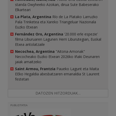
standa Owyheeko Azokan, dirua Sute Babeserako
Elkarteari
La Plata, Argentina
Río de La Platako Larruzko
Pala Trinketea eta Xareko Triangeluar Nazionala
Euzko Etxean
Fernández Oro, Argentina
'20.000 erle espezie'
filma Liburuaren Lagunen Herri Liburutegian, Euskal
Etxea antolatzaile
Necochea, Argentina
"Aitona-Amonak"
Necocheako Euzko Etxean 2026ko Iñaki Deunaren
jaiak amaitzeko
Saint Armou, Frantzia
Paueko Lagunt eta Maita
EEko Hegaldia abesbatzaren emanaldia St Laurent
festetan
DATOZEN HITZORDUAK…
PUBLIZITATEA