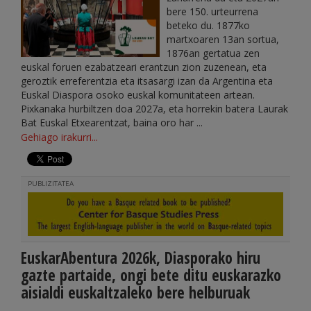
bere 150. urteurrena
beteko du. 1877ko
martxoaren 13an sortua,
1876an gertatua zen
euskal foruen ezabatzeari erantzun zion zuzenean, eta
geroztik erreferentzia eta itsasargi izan da Argentina eta
Euskal Diaspora osoko euskal komunitateen artean.
Pixkanaka hurbiltzen doa 2027a, eta horrekin batera Laurak
Bat Euskal Etxearentzat, baina oro har ...
Gehiago irakurri...
PUBLIZITATEA
EuskarAbentura 2026k, Diasporako hiru
gazte partaide, ongi bete ditu euskarazko
aisialdi euskaltzaleko bere helburuak