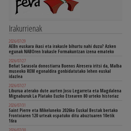
Irakurrienak
2026/07/29
AEBn euskara ikasi eta irakasle bihurtu nahi duzu? Azken
egunak NABOren Irakasle Formakuntzan izena emateko
2026/07/27
Beñat Sarasola donostiarra Buenos Airesera iritsi da, Malba
museoko REM egonaldira gonbidatutako lehen euskal
idazlea
2026/07/27
Liburua aterako dute aurten Josu Legarreta eta Magdalena
Mignaburuk La Platako Euzko Etxearen 80 urteko historiaz
2026/07/31
Saint Pierre eta Mikeluneko 2026ko Euskal Bestak bertako
Frontoiaren 120 urteak ospatuko ditu abuztuaren 10etik
16ra
2026/07/30