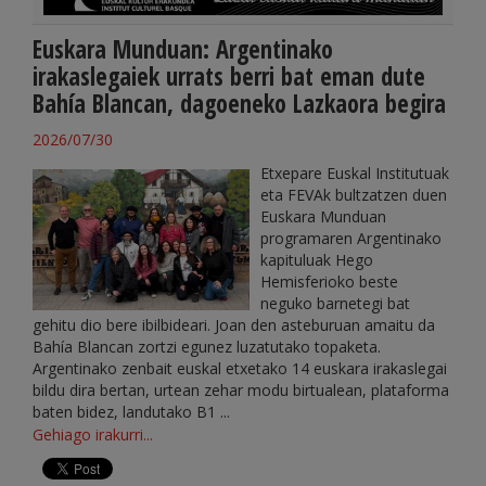
Euskara Munduan: Argentinako
irakaslegaiek urrats berri bat eman dute
Bahía Blancan, dagoeneko Lazkaora begira
2026/07/30
Etxepare Euskal Institutuak
eta FEVAk bultzatzen duen
Euskara Munduan
programaren Argentinako
kapituluak Hego
Hemisferioko beste
neguko barnetegi bat
gehitu dio bere ibilbideari. Joan den asteburuan amaitu da
Bahía Blancan zortzi egunez luzatutako topaketa.
Argentinako zenbait euskal etxetako 14 euskara irakaslegai
bildu dira bertan, urtean zehar modu birtualean, plataforma
baten bidez, landutako B1 ...
Gehiago irakurri...