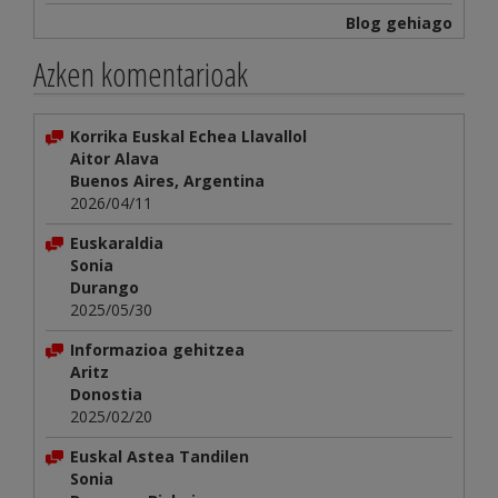
Blog gehiago
Azken komentarioak
Korrika Euskal Echea Llavallol
Aitor Alava
Buenos Aires, Argentina
2026/04/11
Euskaraldia
Sonia
Durango
2025/05/30
Informazioa gehitzea
Aritz
Donostia
2025/02/20
Euskal Astea Tandilen
Sonia