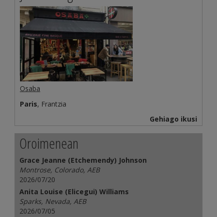
Osaba
Paris
, Frantzia
Gehiago ikusi
Oroimenean
Grace Jeanne (Etchemendy) Johnson
Montrose, Colorado, AEB
2026/07/20
Anita Louise (Elicegui) Williams
Sparks, Nevada, AEB
2026/07/05