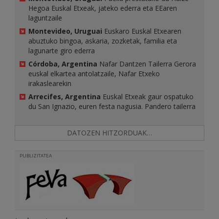
Hegoa Euskal Etxeak, jateko ederra eta EEaren
laguntzaile
Montevideo, Uruguai
Euskaro Euskal Etxearen
abuztuko bingoa, askaria, zozketak, familia eta
lagunarte giro ederra
Córdoba, Argentina
Nafar Dantzen Tailerra Gerora
euskal elkartea antolatzaile, Nafar Etxeko
irakaslearekin
Arrecifes, Argentina
Euskal Etxeak gaur ospatuko
du San Ignazio, euren festa nagusia. Pandero tailerra
DATOZEN HITZORDUAK…
PUBLIZITATEA