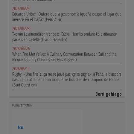
2026/06/29
Eduardo Uribe: “Quiero que la gastronomía iqueña ocupe el lugar que
merece en el mapa" (Perú 21-n)
2026/06/28
Txomin Letamendiren tronpeta, Euskal Herriko ondare kolektiboaren
parte izan daiteke (Diario Euskadin)
2026/06/26
When Fire Met Velvet: A Culinary Conversation Between Bali and the
Basque Country (Secrets Retreats Blog-en)
2026/06/19
Rugby. «Une finale, ça ne se joue pas, ça se gagne»: à Paris, la diaspora
basque peut ramener un cinquième bouclier de champion de France
(Sud Ouest-en)
Berri gehiago
PUBLIZITATEA