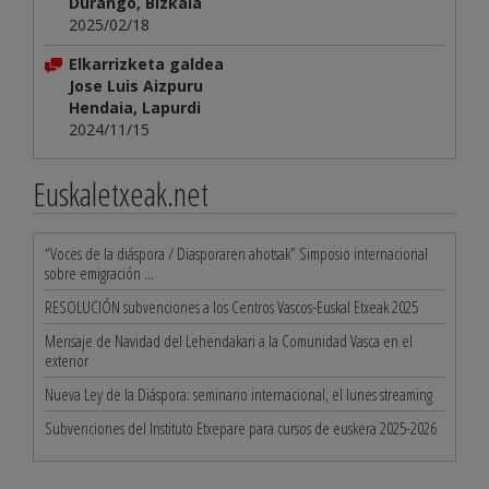
Durango, Bizkaia
2025/02/18
Elkarrizketa galdea
Jose Luis Aizpuru
Hendaia, Lapurdi
2024/11/15
Euskaletxeak.net
“Voces de la diáspora / Diasporaren ahotsak” Simposio internacional
sobre emigración ...
RESOLUCIÓN subvenciones a los Centros Vascos-Euskal Etxeak 2025
Mensaje de Navidad del Lehendakari a la Comunidad Vasca en el
exterior
Nueva Ley de la Diáspora: seminario internacional, el lunes streaming
Subvenciones del Instituto Etxepare para cursos de euskera 2025-2026