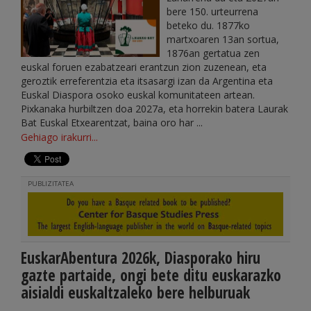
bere 150. urteurrena
beteko du. 1877ko
martxoaren 13an sortua,
1876an gertatua zen
euskal foruen ezabatzeari erantzun zion zuzenean, eta
geroztik erreferentzia eta itsasargi izan da Argentina eta
Euskal Diaspora osoko euskal komunitateen artean.
Pixkanaka hurbiltzen doa 2027a, eta horrekin batera Laurak
Bat Euskal Etxearentzat, baina oro har ...
Gehiago irakurri...
PUBLIZITATEA
EuskarAbentura 2026k, Diasporako hiru
gazte partaide, ongi bete ditu euskarazko
aisialdi euskaltzaleko bere helburuak