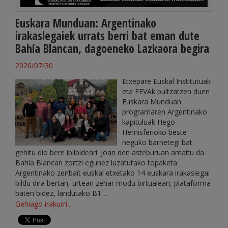
Euskara Munduan: Argentinako
irakaslegaiek urrats berri bat eman dute
Bahía Blancan, dagoeneko Lazkaora begira
2026/07/30
Etxepare Euskal Institutuak
eta FEVAk bultzatzen duen
Euskara Munduan
programaren Argentinako
kapituluak Hego
Hemisferioko beste
neguko barnetegi bat
gehitu dio bere ibilbideari. Joan den asteburuan amaitu da
Bahía Blancan zortzi egunez luzatutako topaketa.
Argentinako zenbait euskal etxetako 14 euskara irakaslegai
bildu dira bertan, urtean zehar modu birtualean, plataforma
baten bidez, landutako B1 ...
Gehiago irakurri...