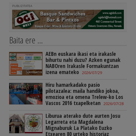
PUBLIZITATEA
Baita ere ...
AEBn euskara ikasi eta irakasle
bihurtu nahi duzu? Azken egunak
NABOren Irakasle Formakuntzan
izena emateko
2026/07/29
Hiru hamarkadako pasio
pilotazalea: maila handiko jokoa,
emozioa eta omena Trelew-ko Los
Vascos 2016 txapelketan
2026/07/28
Liburua aterako dute aurten Josu
Legarreta eta Magdalena
Mignaburuk La Platako Euzko
Etxearen 80 urteko historiaz