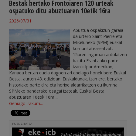
Bestak bertako Frontoiaren 120 urteak
ospatuko ditu abuztuaren 10etik 16ra
2026/07/31
Abuztua ospakizun garaia
da urtero Saint Pierre eta
Mikeluneko (SPM) euskal
komunitatearentzat,
15aren inguruan antolatzen
baititu Frantziako parte
izanik Ipar Amerikan,
Kanada bertan duela dagoen artxipelago honek bere Euskal
Besta, aurten 43. edizioan. Euskaldunak, izan ere, bertako
historiako parte dira eta horixe aldarrikatzen du ikurrina
SPMeko banderako osagai izateak. Euskal Besta
abuztuaren 10etik 16ra ...
Gehiago irakurri...
PUBLIZITATEA