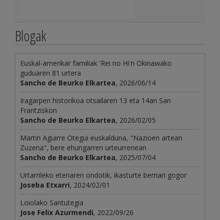
Blogak
Euskal-amerikar familiak 'Rei no Hi'n Okinawako
guduaren 81 urtera
Sancho de Beurko Elkartea
, 2026/06/14
Iragarpen historikoa otsailaren 13 eta 14an San
Frantziskon
Sancho de Beurko Elkartea
, 2026/02/05
Martin Aguirre Otegui euskalduna, "Nazioen artean
Zuzena", bere ehungarren urteurrenean
Sancho de Beurko Elkartea
, 2025/07/04
Urtarrileko etenaren ondotik, ikasturte berriari gogor
Joseba Etxarri
, 2024/02/01
Loiolako Santutegia
Jose Felix Azurmendi
, 2022/09/26