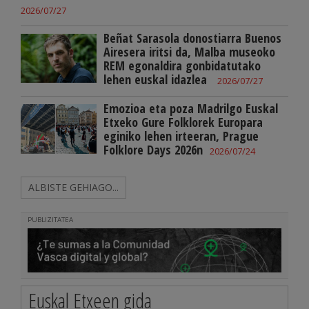
2026/07/27
Beñat Sarasola donostiarra Buenos
Airesera iritsi da, Malba museoko
REM egonaldira gonbidatutako
lehen euskal idazlea
2026/07/27
Emozioa eta poza Madrilgo Euskal
Etxeko Gure Folklorek Europara
eginiko lehen irteeran, Prague
Folklore Days 2026n
2026/07/24
ALBISTE GEHIAGO...
PUBLIZITATEA
Euskal Etxeen gida