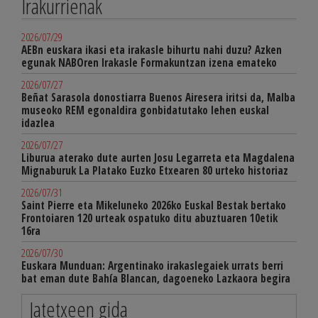
Irakurrienak
2026/07/29
AEBn euskara ikasi eta irakasle bihurtu nahi duzu? Azken
egunak NABOren Irakasle Formakuntzan izena emateko
2026/07/27
Beñat Sarasola donostiarra Buenos Airesera iritsi da, Malba
museoko REM egonaldira gonbidatutako lehen euskal
idazlea
2026/07/27
Liburua aterako dute aurten Josu Legarreta eta Magdalena
Mignaburuk La Platako Euzko Etxearen 80 urteko historiaz
2026/07/31
Saint Pierre eta Mikeluneko 2026ko Euskal Bestak bertako
Frontoiaren 120 urteak ospatuko ditu abuztuaren 10etik
16ra
2026/07/30
Euskara Munduan: Argentinako irakaslegaiek urrats berri
bat eman dute Bahía Blancan, dagoeneko Lazkaora begira
Jatetxeen gida