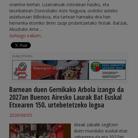
oraintxe bertan. Lizarrakoak ostiralean hasiko, eta
larunbatean Donostiako Aste Nagusia; ondoko asteko
asteburuan Bilbokoa, eta tartean hamaika dira han
hemenka etorriko diren zazpi probintzietako festak. Batzuk,
Abuztuko Ama ...
Gehiago irakurri...
PUBLIZITATEA
Barnean duen Gernikako Arbola izango da
2027an Buenos Airesko Laurak Bat Euskal
Etxearen 150. urtebetetzeko logoa
2026/08/05
Ateak zabalik segitzen
duen munduko euskal etxe
zaharrena da eta 2027an