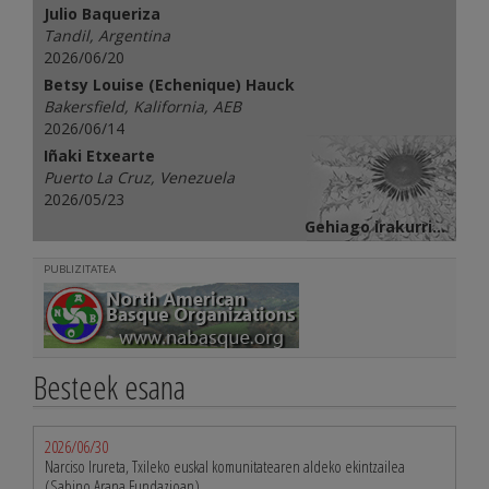
Julio Baqueriza
Tandil, Argentina
2026/06/20
Betsy Louise (Echenique) Hauck
Bakersfield, Kalifornia, AEB
2026/06/14
Iñaki Etxearte
Puerto La Cruz, Venezuela
2026/05/23
Gehiago irakurri...
PUBLIZITATEA
Besteek esana
2026/06/30
Narciso Irureta, Txileko euskal komunitatearen aldeko ekintzailea
(Sabino Arana Fundazioan)