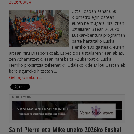
2026/08/04
Uztail osoan zehar 650
kilometro egin ostean,
euren helmugara iritsi ziren
uztailaren 31ean 2026ko
EuskarAbentura programan
parte hartutako Euskal
Herriko 130 gazteak, euren
artean hiru Diasporakoak. Espedizioa uztailaren 1ean abiatu
zen Atharratzetik, esan nahi baita «Zuberoatik, Euskal
Herriko probintzia txikienetik”, Udaleko kide Milou Castan-ek
bere agurreko hitzetan ...
Gehiago irakurri...
PUBLIZITATEA
Saint Pierre eta Mikeluneko 2026ko Euskal