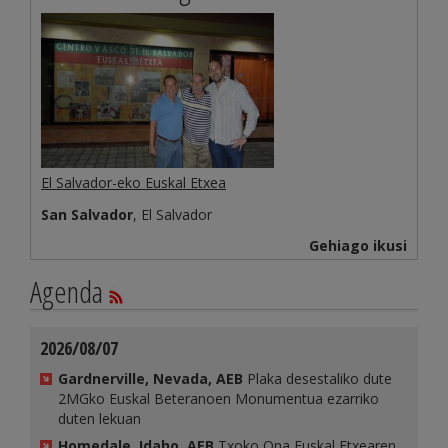
El Salvador-eko Euskal Etxea
San Salvador
, El Salvador
Gehiago ikusi
Agenda
2026/08/07
Gardnerville, Nevada, AEB
Plaka desestaliko dute
2MGko Euskal Beteranoen Monumentua ezarriko
duten lekuan
Homedale, Idaho, AEB
Txoko Ona Euskal Etxearen