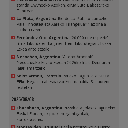
standa Owyheeko Azokan, dirua Sute Babeserako
Elkarteari
La Plata, Argentina
Río de La Platako Larruzko
Pala Trinketea eta Xareko Triangeluar Nazionala
Euzko Etxean
Fernández Oro, Argentina
'20.000 erle espezie'
filma Liburuaren Lagunen Herri Liburutegian, Euskal
Etxea antolatzaile
Necochea, Argentina
"Aitona-Amonak"
Necocheako Euzko Etxean 2026ko Iñaki Deunaren
jaiak amaitzeko
Saint Armou, Frantzia
Paueko Lagunt eta Maita
EEko Hegaldia abesbatzaren emanaldia St Laurent
festetan
2026/08/08
Chacabuco, Argentina
Pizzak eta jolasak lagunekin
Euskal Etxean, ekipoak, norgehiagokak,
zorroztasuna...
Montevideo, Uruguai
Paella prestatuko du Haize