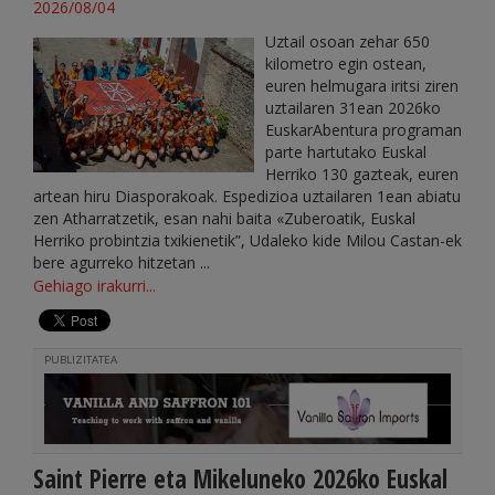
2026/08/04
Uztail osoan zehar 650
kilometro egin ostean,
euren helmugara iritsi ziren
uztailaren 31ean 2026ko
EuskarAbentura programan
parte hartutako Euskal
Herriko 130 gazteak, euren
artean hiru Diasporakoak. Espedizioa uztailaren 1ean abiatu
zen Atharratzetik, esan nahi baita «Zuberoatik, Euskal
Herriko probintzia txikienetik”, Udaleko kide Milou Castan-ek
bere agurreko hitzetan ...
Gehiago irakurri...
PUBLIZITATEA
Saint Pierre eta Mikeluneko 2026ko Euskal