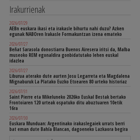
Irakurrienak
2026/07/29
AEBn euskara ikasi eta irakasle bihurtu nahi duzu? Azken
egunak NABOren Irakasle Formakuntzan izena emateko
2026/07/27
Beñat Sarasola donostiarra Buenos Airesera iritsi da, Malba
museoko REM egonaldira gonbidatutako lehen euskal
idazlea
2026/07/27
Liburua aterako dute aurten Josu Legarreta eta Magdalena
Mignaburuk La Platako Euzko Etxearen 80 urteko historiaz
2026/07/31
Saint Pierre eta Mikeluneko 2026ko Euskal Bestak bertako
Frontoiaren 120 urteak ospatuko ditu abuztuaren 10etik
16ra
2026/07/30
Euskara Munduan: Argentinako irakaslegaiek urrats berri
bat eman dute Bahía Blancan, dagoeneko Lazkaora begira