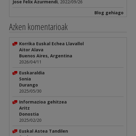
Jose Felix Azurmendi
, 2022/09/26
Blog gehiago
Azken komentarioak
Korrika Euskal Echea Llavallol
Aitor Alava
Buenos Aires, Argentina
2026/04/11
Euskaraldia
Sonia
Durango
2025/05/30
Informazioa gehitzea
Aritz
Donostia
2025/02/20
Euskal Astea Tandilen