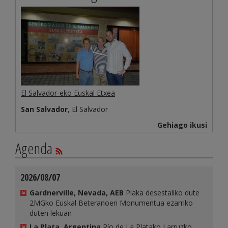
El Salvador-eko Euskal Etxea
San Salvador
, El Salvador
Gehiago ikusi
Agenda
2026/08/07
Gardnerville, Nevada, AEB
Plaka desestaliko dute
2MGko Euskal Beteranoen Monumentua ezarriko
duten lekuan
La Plata, Argentina
Río de La Platako Larruzko