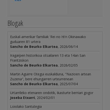
Blogak
Euskal-amerikar familiak 'Rei no Hi'n Okinawako
guduaren 81 urtera
Sancho de Beurko Elkartea
, 2026/06/14
Iragarpen historikoa otsailaren 13 eta 14an San
Frantziskon
Sancho de Beurko Elkartea
, 2026/02/05
Martin Aguirre Otegui euskalduna, "Nazioen artean
Zuzena", bere ehungarren urteurrenean
Sancho de Beurko Elkartea
, 2025/07/04
Urtarrileko etenaren ondotik, ikasturte berriari gogor
Joseba Etxarri
, 2024/02/01
Loiolako Santutegia