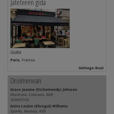
Jatetxeen gida
Osaba
Paris
, Frantzia
Gehiago ikusi
Oroimenean
Grace Jeanne (Etchemendy) Johnson
Montrose, Colorado, AEB
2026/07/20
Anita Louise (Elicegui) Williams
Sparks, Nevada, AEB