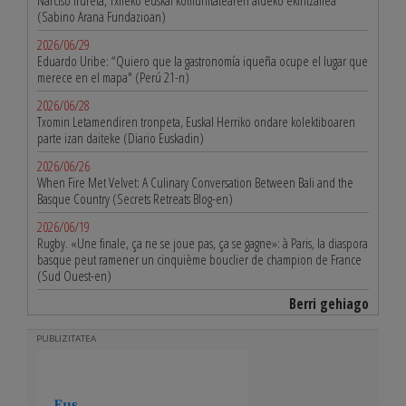
Narciso Irureta, Txileko euskal komunitatearen aldeko ekintzailea
(Sabino Arana Fundazioan)
2026/06/29
Eduardo Uribe: “Quiero que la gastronomía iqueña ocupe el lugar que
merece en el mapa" (Perú 21-n)
2026/06/28
Txomin Letamendiren tronpeta, Euskal Herriko ondare kolektiboaren
parte izan daiteke (Diario Euskadin)
2026/06/26
When Fire Met Velvet: A Culinary Conversation Between Bali and the
Basque Country (Secrets Retreats Blog-en)
2026/06/19
Rugby. «Une finale, ça ne se joue pas, ça se gagne»: à Paris, la diaspora
basque peut ramener un cinquième bouclier de champion de France
(Sud Ouest-en)
Berri gehiago
PUBLIZITATEA