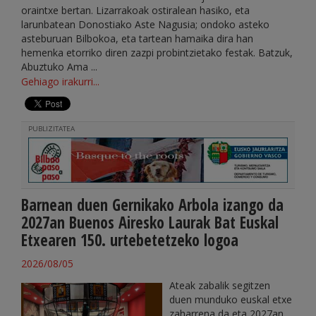
oraintxe bertan. Lizarrakoak ostiralean hasiko, eta
larunbatean Donostiako Aste Nagusia; ondoko asteko
asteburuan Bilbokoa, eta tartean hamaika dira han
hemenka etorriko diren zazpi probintzietako festak. Batzuk,
Abuztuko Ama ...
Gehiago irakurri...
PUBLIZITATEA
Barnean duen Gernikako Arbola izango da
2027an Buenos Airesko Laurak Bat Euskal
Etxearen 150. urtebetetzeko logoa
2026/08/05
Ateak zabalik segitzen
duen munduko euskal etxe
zaharrena da eta 2027an