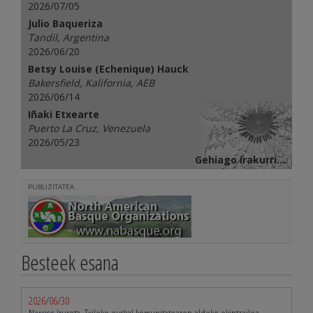
2026/07/05
Julio Baqueriza
Tandil, Argentina
2026/06/20
Betsy Louise (Echenique) Hauck
Bakersfield, Kalifornia, AEB
2026/06/14
Iñaki Etxearte
Puerto La Cruz, Venezuela
2026/05/23
Gehiago irakurri...
PUBLIZITATEA
Besteek esana
2026/06/30