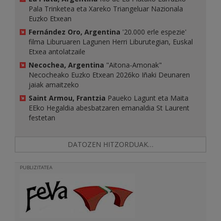
Pala Trinketea eta Xareko Triangeluar Nazionala
Euzko Etxean
Fernández Oro, Argentina
'20.000 erle espezie'
filma Liburuaren Lagunen Herri Liburutegian, Euskal
Etxea antolatzaile
Necochea, Argentina
"Aitona-Amonak"
Necocheako Euzko Etxean 2026ko Iñaki Deunaren
jaiak amaitzeko
Saint Armou, Frantzia
Paueko Lagunt eta Maita
EEko Hegaldia abesbatzaren emanaldia St Laurent
festetan
DATOZEN HITZORDUAK…
PUBLIZITATEA