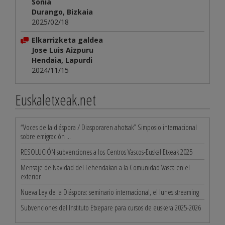
Sonia
Durango, Bizkaia
2025/02/18
Elkarrizketa galdea
Jose Luis Aizpuru
Hendaia, Lapurdi
2024/11/15
Euskaletxeak.net
“Voces de la diáspora / Diasporaren ahotsak” Simposio internacional
sobre emigración ...
RESOLUCIÓN subvenciones a los Centros Vascos-Euskal Etxeak 2025
Mensaje de Navidad del Lehendakari a la Comunidad Vasca en el
exterior
Nueva Ley de la Diáspora: seminario internacional, el lunes streaming
Subvenciones del Instituto Etxepare para cursos de euskera 2025-2026