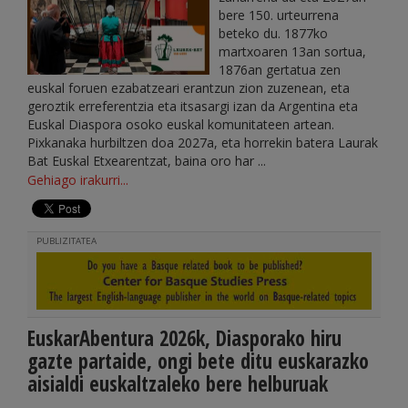
bere 150. urteurrena
beteko du. 1877ko
martxoaren 13an sortua,
1876an gertatua zen
euskal foruen ezabatzeari erantzun zion zuzenean, eta
geroztik erreferentzia eta itsasargi izan da Argentina eta
Euskal Diaspora osoko euskal komunitateen artean.
Pixkanaka hurbiltzen doa 2027a, eta horrekin batera Laurak
Bat Euskal Etxearentzat, baina oro har ...
Gehiago irakurri...
PUBLIZITATEA
EuskarAbentura 2026k, Diasporako hiru
gazte partaide, ongi bete ditu euskarazko
aisialdi euskaltzaleko bere helburuak