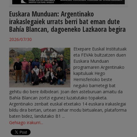
Euskara Munduan: Argentinako
irakaslegaiek urrats berri bat eman dute
Bahía Blancan, dagoeneko Lazkaora begira
2026/07/30
Etxepare Euskal Institutuak
eta FEVAk bultzatzen duen
Euskara Munduan
programaren Argentinako
kapituluak Hego
Hemisferioko beste
neguko barnetegi bat
gehitu dio bere ibilbideari. Joan den asteburuan amaitu da
Bahía Blancan zortzi egunez luzatutako topaketa.
Argentinako zenbait euskal etxetako 14 euskara irakaslegai
bildu dira bertan, urtean zehar modu birtualean, plataforma
baten bidez, landutako B1 ...
Gehiago irakurri...