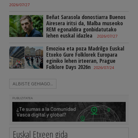
2026/07/27
Beñat Sarasola donostiarra Buenos
Airesera iritsi da, Malba museoko
REM egonaldira gonbidatutako
lehen euskal idazlea
2026/07/27
Emozioa eta poza Madrilgo Euskal
Etxeko Gure Folklorek Europara
eginiko lehen irteeran, Prague
Folklore Days 2026n
2026/07/24
ALBISTE GEHIAGO...
PUBLIZITATEA
Euskal Etxeen gida