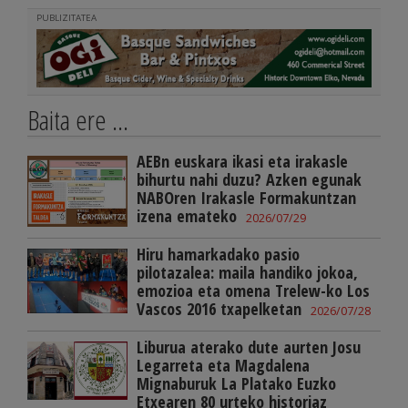
PUBLIZITATEA
Baita ere ...
AEBn euskara ikasi eta irakasle
bihurtu nahi duzu? Azken egunak
NABOren Irakasle Formakuntzan
izena emateko
2026/07/29
Hiru hamarkadako pasio
pilotazalea: maila handiko jokoa,
emozioa eta omena Trelew-ko Los
Vascos 2016 txapelketan
2026/07/28
Liburua aterako dute aurten Josu
Legarreta eta Magdalena
Mignaburuk La Platako Euzko
Etxearen 80 urteko historiaz