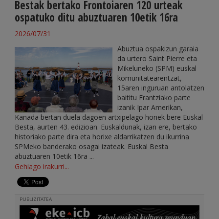
Bestak bertako Frontoiaren 120 urteak
ospatuko ditu abuztuaren 10etik 16ra
2026/07/31
Abuztua ospakizun garaia
da urtero Saint Pierre eta
Mikeluneko (SPM) euskal
komunitatearentzat,
15aren inguruan antolatzen
baititu Frantziako parte
izanik Ipar Amerikan,
Kanada bertan duela dagoen artxipelago honek bere Euskal
Besta, aurten 43. edizioan. Euskaldunak, izan ere, bertako
historiako parte dira eta horixe aldarrikatzen du ikurrina
SPMeko banderako osagai izateak. Euskal Besta
abuztuaren 10etik 16ra ...
Gehiago irakurri...
PUBLIZITATEA