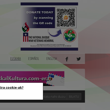
EUSKARA
ESPAÑOL
ENGLISH
dira cookie-ak?
logak
BILATU