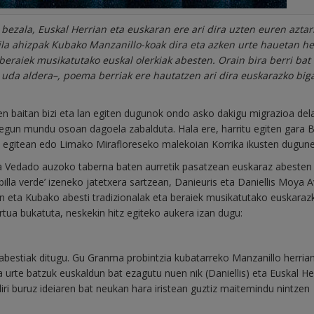
 bezala, Euskal Herrian eta euskaran ere ari dira uzten euren azta
ila ahizpak Kubako Manzanillo-koak dira eta azken urte hauetan he
 beraiek musikatutako euskal olerkiak abesten. Orain bira berri bat
o uda aldera–, poema berriak ere hautatzen ari dira euskarazko big
ren baitan bizi eta lan egiten dugunok ondo asko dakigu migrazioa del
r egun mundu osoan dagoela zabalduta. Hala ere, harritu egiten gara
o egitean edo Limako Mirafloreseko malekoian Korrika ikusten dugun
a Vedado auzoko taberna baten aurretik pasatzean euskaraz abesten
billa verde’ izeneko jatetxera sartzean, Danieuris eta Daniellis Moya Av
en eta Kubako abesti tradizionalak eta beraiek musikatutako euskaraz
rtua bukatuta, neskekin hitz egiteko aukera izan dugu:
abestiak ditugu. Gu Granma probintzia kubatarreko Manzanillo herrian
urte batzuk euskaldun bat ezagutu nuen nik (Daniellis) eta Euskal Her
iri buruz ideiaren bat neukan hara iristean guztiz maitemindu nintzen