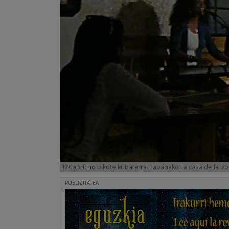
D’Capricho bikote kubatarra Habanako La casa de la bo
PUBLIZITATEA