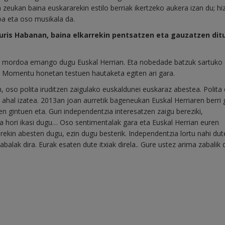
a zeukan baina euskararekin estilo berriak ikertzeko aukera izan du; h
a eta oso musikala da.
nieuris Habanan, baina elkarrekin pentsatzen eta gauzatzen dit
tu mordoa emango dugu Euskal Herrian. Eta nobedade batzuk sartuko 
an. Momentu honetan testuen hautaketa egiten ari gara.
n, oso polita iruditzen zaigulako euskaldunei euskaraz abestea. Polita
i ahal izatea. 2013an joan aurretik bageneukan Euskal Herriaren berri 
gintuen eta. Guri independentzia interesatzen zaigu bereziki,
eta hori ikasi dugu… Oso sentimentalak gara eta Euskal Herrian euren
ekin abesten dugu, ezin dugu besterik. Independentzia lortu nahi dut
alak dira. Eurak esaten dute itxiak direla.. Gure ustez arima zabalik 