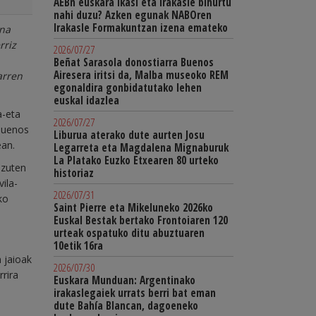
AEBn euskara ikasi eta irakasle bihurtu
nahi duzu? Azken egunak NABOren
Irakasle Formakuntzan izena emateko
rna
rriz
2026/07/27
Beñat Sarasola donostiarra Buenos
Airesera iritsi da, Malba museoko REM
arren
egonaldira gonbidatutako lehen
euskal idazlea
a-eta
2026/07/27
 Buenos
Liburua aterako dute aurten Josu
ean.
Legarreta eta Magdalena Mignaburuk
La Platako Euzko Etxearen 80 urteko
 zuten
historiaz
ila-
2026/07/31
ko
Saint Pierre eta Mikeluneko 2026ko
Euskal Bestak bertako Frontoiaren 120
urteak ospatuko ditu abuztuaren
10etik 16ra
 jaioak
2026/07/30
rira
Euskara Munduan: Argentinako
irakaslegaiek urrats berri bat eman
dute Bahía Blancan, dagoeneko