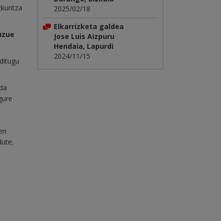
izkuntza
2025/02/18
Elkarrizketa galdea
uzue
Jose Luis Aizpuru
Hendaia, Lapurdi
2024/11/15
ditugu
 da
gure
en
dute;