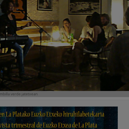
mbilla verde jatetxean