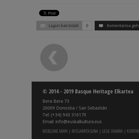
Lagun bati bidali
0
Komentarioa geh
© 2014 - 2019 Basque Heritage Elkartea
Bera Bera 73
20009 Donostia / San Sebastián
Tel: (+34) 943 316170
Email: info@euskalkultura.eus
WEBGUNE MAPA
|
IRISGARRITASUNA
|
LEGE OHARRA
|
KONTAK