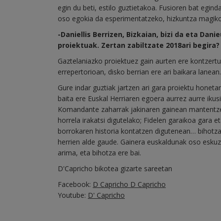
egin du beti, estilo guztietakoa. Fusioren bat egind
oso egokia da esperimentatzeko, hizkuntza magiko
-Daniellis Berrizen, Bizkaian, bizi da eta Da
proiektuak. Zertan zabiltzate 2018ari begira?
Gaztelaniazko proiektuez gain aurten ere kontzer
errepertorioan, disko berrian ere ari baikara lane
Gure indar guztiak jartzen ari gara proiektu honeta
baita ere Euskal Herriaren egoera aurrez aurre ikus
Komandante zaharrak jakinaren gainean mantentzen 
horrela irakatsi digutelako; Fidelen garaikoa gara 
borrokaren historia kontatzen digutenean… bihotzar
herrien alde gaude. Gainera euskaldunak oso eskuzab
arima, eta bihotza ere bai.
D'Capricho bikotea gizarte sareetan
Facebook:
D Capricho D Capricho
Youtube:
D' Capricho