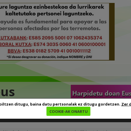
eus
biltzen ditugu, baina datu pertsonalak ez ditugu gordetzen.
Zer 
COOKIE-AK ONARTU
edia
Baliabideak
Euskara ikasten
Genealogia
B