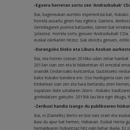
-Egoera horretan sortu zen ‘Andrazkubak’ CD
Bai, bageneukan aurreko esperientzia bat, Kubako po
horrela ausartu ginen hau egitera. Gainera, denbo
Gerediagaren poema batzuekin, izenen bat ematearr
‘jolastea’. Horrela sortu genuen ‘Andrazkubak’ CDa
euskal olerkarien hitzez. Guk ekoiztu genuen, estil
-Durangoko Disko eta Liburu Azokan aurkez
Bai, eta horren ostean 2016ko udan zehar hainbat 
2013an izan zen eta bi hilabetetan 43 errezital em
oraindik Ondarroako kontzertua. Gaztetxeko neska-
baita Kubako bandera ere. Oso hunkigarria izan zen
trinketean izan zen eta hara bertaratu ziren hemen,
ospatzen dute uztailaren 26ero –Kubako Iraultzare
gonbidatzen gaituzte. 2013tik lau bira egin ditugu, 
-Zerikusi handia izango du publikoaren hizku
Bai, ni (Daniellis) Berriz-en bizi naiz orain eta eusk
ikasi du apur bat hemen, Habanan. Euskal Herria gu
herrialdearen hizkuntzaz hitz egin behar duela. Ez 