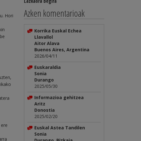
Lazkaora begira
Azken komentarioak
u. Hori
kin
Korrika Euskal Echea
abe
Llavallol
Aitor Alava
Buenos Aires, Argentina
2026/04/11
Euskaraldia
Sonia
uzten,
Durango
nikako
2025/05/30
Informazioa gehitzea
atera
Aritz
Donostia
2025/02/20
 ere
Euskal Astea Tandilen
Sonia
arra
Durango, Bizkaia