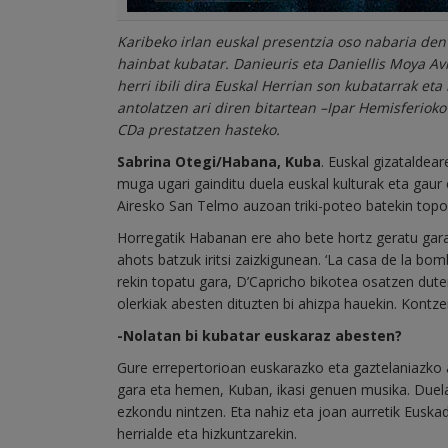
Karibeko irlan euskal presentzia oso nabaria den
hainbat kubatar. Danieuris eta Daniellis Moya Av
herri ibili dira Euskal Herrian son kubatarrak eta
antolatzen ari diren bitartean –Ipar Hemisferiok
CDa prestatzen hasteko.
Sabrina Otegi/Habana, Kuba
. Euskal gizataldea
muga ugari gainditu duela euskal kulturak eta gau
Airesko San Telmo auzoan triki-poteo batekin top
Horregatik Habanan ere aho bete hortz geratu gar
ahots batzuk iritsi zaizkigunean. ‘La casa de la bom
rekin topatu gara, D’Capricho bikotea osatzen dut
olerkiak abesten dituzten bi ahizpa hauekin. Kontze
-Nolatan bi kubatar euskaraz abesten?
Gure errepertorioan euskarazko eta gaztelaniazko 
gara eta hemen, Kuban, ikasi genuen musika. Duela 
ezkondu nintzen. Eta nahiz eta joan aurretik Euskad
herrialde eta hizkuntzarekin.