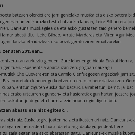
a?
eta batzuen olerkiei ere jarri genielako musika eta disko batera bild
ra generaman euskarazko testu batzuekin lanean, Leire Bilbao eta Jon
en. Danieuris musikagilea da eta asko gustatzen zaio genero berrie
. Hamar abesti ditu, Leire Bilbao, Arrate Mardaras eta Miren Agur Me
o ugari dauzka eta idazleak oso pozik geratu ziren emaitzarekin.
tu zenuten 2015ean…
kontzertutan aurkeztu genuen. Gure lehenengo bidaia Euskal Herrira,
an genituen. Esperientzia aparta izan zen; gogoan daukagu
mutilek Che Guevara-ren eta Camilo Cienfuegosen argazkiak jarri zit
. Bira horretako lehenengo kontzertua ere oso berezia izan zen. Ger
 Kuban, entzun ziguten euskaldun batzuk. Larrabetzun, berriz, jai bat
n hasierako urteurren egunean– eta hasieratik egun hartan jotzera jo
herri askotan jo dugu eta harrera ezin hobea egin digute beti.
ntzan abestu eta hitz egiteak…
araz bizi naiz. Euskaltegira joaten naiz eta ikasten ari naiz. Danieuris-ek
re bigarren herrialdea bihurtu da eta argi daukagu jendeak bere
zaigu zaila egiten eta asko aberasten gaitu. Danieuris-ek musika kubat