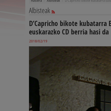
Hasiera
Albisteak
D’Capricho bikote kubatarra Eus
Albisteak
D’Capricho bikote kubatarra 
euskarazko CD berria hasi da
2018/02/19