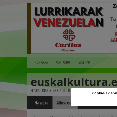
NOR GARA
KONTAKTUA
BULETINA
euskalkultura.
EUSKAL DIASPORA ETA KULTURA
Cookie-ak era
Hasiera
Albisteak
Agenda
Multim