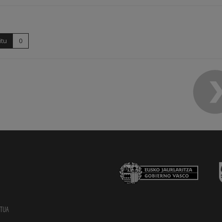
itu
0
TUA