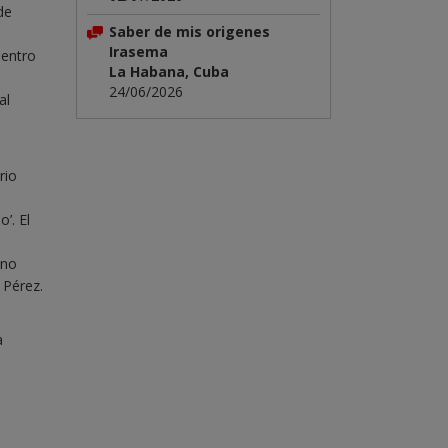
de
Saber de mis origenes
Irasema
Centro
La Habana, Cuba
24/06/2026
al
rio
’. El
eno
 Pérez.
a