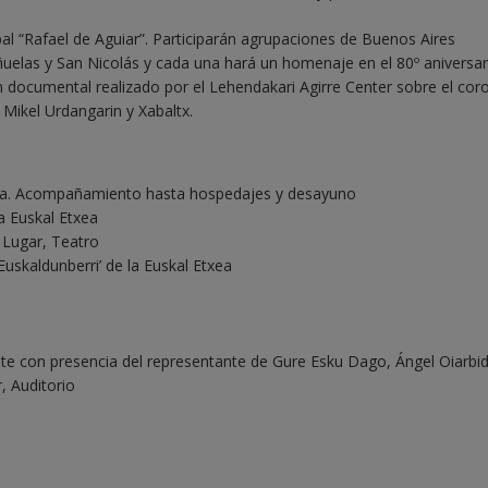
al “Rafael de Aguiar”. Participarán agrupaciones de Buenos Aires
ñuelas y San Nicolás y cada una hará un homenaje en el 80º aniversar
 documental realizado por el Lehendakari Agirre Center sobre el cor
 Mikel Urdangarin y Xabaltx.
xea. Acompañamiento hasta hospedajes y desayuno
la Euskal Etxea
 Lugar, Teatro
Euskaldunberri’ de la Euskal Etxea
ate con presencia del representante de Gure Esku Dago, Ángel Oiarbid
, Auditorio