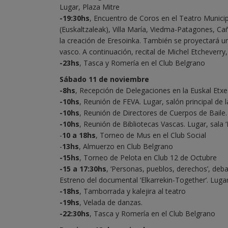
Lugar, Plaza Mitre
-19:30hs
, Encuentro de Coros en el Teatro Municip
(Euskaltzaleak), Villa María, Viedma-Patagones, Ca
la creación de Eresoinka. También se proyectará un
vasco. A continuación, recital de Michel Etcheverry,
-23hs
, Tasca y Romería en el Club Belgrano
Sábado 11 de noviembre
-8hs
, Recepción de Delegaciones en la Euskal Et
-10hs
, Reunión de FEVA. Lugar, salón principal de 
-10hs
, Reunión de Directores de Cuerpos de Baile.
-10hs
, Reunión de Bibliotecas Vascas. Lugar, sala ‘
-
10 a 18hs
, Torneo de Mus en el Club Social
-
13hs
, Almuerzo en Club Belgrano
-15hs
, Torneo de Pelota en Club 12 de Octubre
-15 a 17:30hs
, ‘Personas, pueblos, derechos’, deb
Estreno del documental ‘Elkarrekin-Together’. Lugar
-18hs
, Tamborrada y kalejira al teatro
-19hs
, Velada de danzas.
-22:30hs
, Tasca y Romería en el Club Belgrano