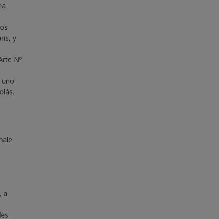
ea
pos
ris, y
Arte Nº
a uno
olás.
nale
, a
es.