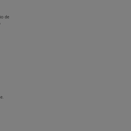
io de
o
e.