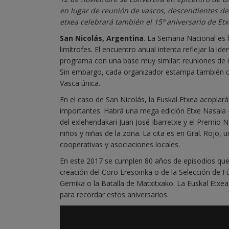
en lugar de reunión de vascos, descendientes de v
etxea celebrará también el 15º aniversario de Et
San Nicolás, Argentina
. La Semana Nacional es l
limítrofes. El encuentro anual intenta reflejar la id
programa con una base muy similar: reuniones de r
Sin embargo, cada organizador estampa también c
Vasca única.
En el caso de San Nicolás, la Euskal Etxea acoplará
importantes. Habrá una mega edición Etxe Nasaia –t
del exlehendakari Juan José Ibarretxe y el Premio N
niños y niñas de la zona. La cita es en Gral. Rojo,
cooperativas y asociaciones locales.
En este 2017 se cumplen 80 años de episodios que m
creación del Coro Eresoinka o de la Selección de 
Gernika o la Batalla de Matxitxako. La Euskal Etxe
para recordar estos aniversarios.