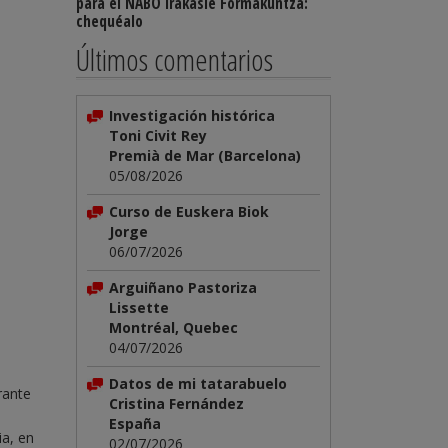
para el NABO Irakasle Formakuntza:
chequéalo
Últimos comentarios
Investigación histórica
Toni Civit Rey
Premià de Mar (Barcelona)
05/08/2026
Curso de Euskera Biok
Jorge
06/07/2026
Arguiñano Pastoriza
Lissette
Montréal, Quebec
04/07/2026
Datos de mi tatarabuelo
rante
Cristina Fernández
España
ia, en
02/07/2026