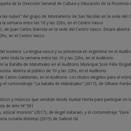
junta de la Dirección General de Cultura y Educación de la Provincia 
ia las nubes” del grupo de Montañeros de San Nicolás en la sede del 
 la semana entre las 10 y las 22hs, en el Centro Vasco
’, de Juan Carlos Ibarrola en la sede del Centro Vasco. Estará abierta 
22hs, en el Centro Vasco
del euskera. La lengua vasca y su presencia en Argentina’ en el Audito
rante toda la semana entre las 10 y las 22hs, en el Auditorio
re la Batalla de Matxitxako en el Auditorio Municipal ‘José Félix Bogado
stia. Abierta al público de 10 y las 22hs, en el Auditorio
e Carlos Gabilondo, en el Auditorio. Los títulos elegidos para el estr
y el cortometraje “La batalla de Matxitxako” (2017), de Oihane Pardo
ásticos y músicos que vendrán desde Euskal Herria para participar en l
la de Arte Nº 501
, azúcar moreno” (2017), de Ángel Katarain, y el cortometraje “Gure
ria sonaría distinta) (2015) de Gabriel Gil