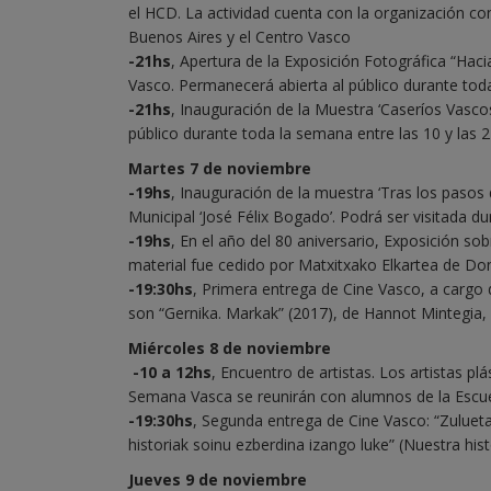
el HCD. La actividad cuenta con la organización con
Buenos Aires y el Centro Vasco
-21hs
, Apertura de la Exposición Fotográfica “Hac
Vasco. Permanecerá abierta al público durante toda
-21hs
, Inauguración de la Muestra ‘Caseríos Vascos
público durante toda la semana entre las 10 y las 
Martes 7 de noviembre
-19hs
, Inauguración de la muestra ‘Tras los pasos 
Municipal ‘José Félix Bogado’. Podrá ser visitada du
-19hs
, En el año del 80 aniversario, Exposición sob
material fue cedido por Matxitxako Elkartea de Dono
-19:30hs
, Primera entrega de Cine Vasco, a cargo d
son “Gernika. Markak” (2017), de Hannot Mintegia, 
Miércoles 8 de noviembre
-10 a 12hs
, Encuentro de artistas. Los artistas pl
Semana Vasca se reunirán con alumnos de la Escue
-19:30hs
, Segunda entrega de Cine Vasco: “Zulueta
historiak soinu ezberdina izango luke” (Nuestra histo
Jueves 9 de noviembre