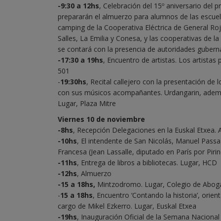
-9:30 a 12hs
, Celebración del 15º aniversario del
prepararán el almuerzo para alumnos de las escuelas
camping de la Cooperativa Eléctrica de General Roj
Salles, La Emilia y Conesa, y las cooperativas de la
se contará con la presencia de autoridades guberna
-17:30 a 19hs
, Encuentro de artistas. Los artista
501
-
19:30hs
, Recital callejero con la presentación de
con sus músicos acompañantes. Urdangarin, además
Lugar, Plaza Mitre
Viernes 10 de noviembre
-8hs
, Recepción Delegaciones en la Euskal Etxe
-10hs
, El intendente de San Nicolás, Manuel Passa
Francesa (Jean Lassalle, diputado en París por Pir
-11hs
, Entrega de libros a bibliotecas. Lugar, HCD
-12hs
, Almuerzo
-15 a 18hs,
Mintzodromo. Lugar, Colegio de Abog
-
15 a 18hs
, Encuentro ‘Contando la historia’, orie
cargo de Mikel Ezkerro. Lugar, Euskal Etxea
-19hs
, Inauguración Oficial de la Semana Naciona