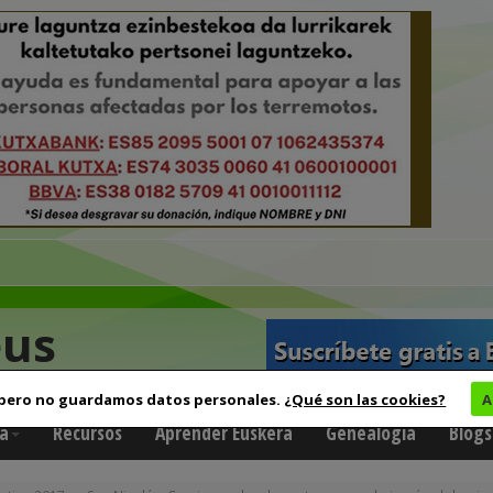
eus
 pero no guardamos datos personales.
¿Qué son las cookies?
A
a
Recursos
Aprender Euskera
Genealogía
Blogs