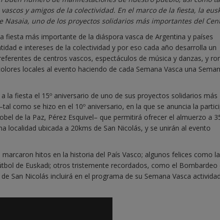
ascos y amigos de la colectividad. En el marco de la fiesta, la eus
xe Nasaia, uno de los proyectos solidarios más importantes del Cent
a fiesta más importante de la diáspora vasca de Argentina y países
entidad e intereses de la colectividad y por eso cada año desarrolla un
eferentes de centros vascos, espectáculos de música y danzas, y ro
olores locales al evento haciendo de cada Semana Vasca una Sema
 a la fiesta el 15º aniversario de uno de sus proyectos solidarios más
al como se hizo en el 10º aniversario, en la que se anuncia la partic
obel de la Paz, Pérez Esquivel– que permitirá ofrecer el almuerzo a 3
 una localidad ubicada a 20kms de San Nicolás, y se unirán al evento
arcaron hitos en la historia del País Vasco; algunos felices como la
Fútbol de Euskadi; otros tristemente recordados, como el Bombardeo
a de San Nicolás incluirá en el programa de su Semana Vasca activida