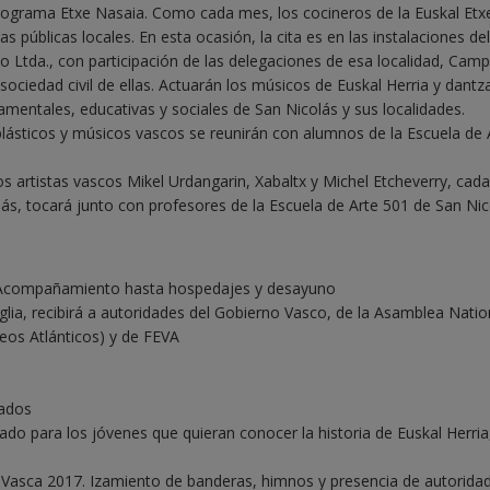
 programa Etxe Nasaia. Como cada mes, los cocineros de la Euskal Etx
 públicas locales. En esta ocasión, la cita es en las instalaciones del
o Ltda., con participación de las delegaciones de esa localidad, Cam
 sociedad civil de ellas. Actuarán los músicos de Euskal Herria y dantza
mentales, educativas y sociales de San Nicolás y sus localidades.
s plásticos y músicos vascos se reunirán con alumnos de la Escuela de 
 los artistas vascos Mikel Urdangarin, Xabaltx y Michel Etcheverry, cad
, tocará junto con profesores de la Escuela de Arte 501 de San Nic
a. Acompañamiento hasta hospedajes y desayuno
glia, recibirá a autoridades del Gobierno Vasco, de la Asamblea Natio
ineos Atlánticos) y de FEVA
ados
ntado para los jóvenes que quieran conocer la historia de Euskal Herria
l Vasca 2017. Izamiento de banderas, himnos y presencia de autoridad