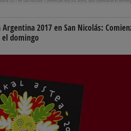
tina 2017 en San Nicolás: Comienzan hoy los actos, que culminarán el domin
 Argentina 2017 en San Nicolás: Comien
n el domingo