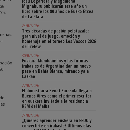
Josu Legarreta y Magdalena
Mignaburu publicarán este año un
kal
libro sobre los 80 años de Euzko Etxea
ro.
de La Plata
28/07/2026
Tres décadas de pasión pelotazale:
merías.
gran nivel de juego, emoción y
na
homenaje en el torneo Los Vascos 2026
de Trelew
30/07/2026
Euskara Munduan: los y las futuras
ipación
irakasles de Argentina dan un nuevo
50
paso en Bahía Blanca, mirando ya a
Lazkao
27/07/2026
El donostiarra Beñat Sarasola llega a
Buenos Aires como el primer escritor
 de
en euskera invitado a la residencia
des
REM del Malba
29/07/2026
¿Quieres aprender euskera en EEUU y
convertirte en irakasle? Últimos días