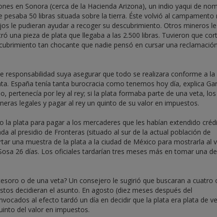
ones en Sonora (cerca de la Hacienda Arizona), un indio yaqui de no
 pesaba 50 libras situada sobre la tierra. Éste volvió al campamento
jos le pudieran ayudar a recoger su descubrimiento. Otros mineros le
ó una pieza de plata que llegaba a las 2.500 libras. Tuvieron que cort
ubrimiento tan chocante que nadie pensó en cursar una reclamación
 responsabilidad suya asegurar que todo se realizara conforme a la 
lata. España tenía tanta burocracia como tenemos hoy día, explica Gar
o, pertenecía por ley al rey; si la plata formaba parte de una veta, los
neras legales y pagar al rey un quinto de su valor en impuestos.
 la plata para pagar a los mercaderes que les habían extendido crédi
a al presidio de Fronteras (situado al sur de la actual población de
tar una muestra de la plata a la ciudad de México para mostrarla al v
Sosa 26 días. Los oficiales tardarían tres meses más en tomar una de
 tesoro o de una veta? Un consejero le sugirió que buscaran a cuatro 
stos decidieran el asunto. En agosto (diez meses después del
ocados al efecto tardó un día en decidir que la plata era plata de ve
uinto del valor en impuestos.