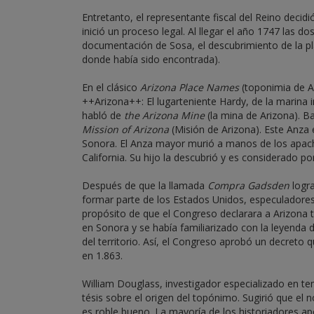
Entretanto, el representante fiscal del Reino deci
inició un proceso legal. Al llegar el año 1747 las d
documentación de Sosa, el descubrimiento de la 
donde había sido encontrada).
En el clásico
Arizona Place Names
(toponimia de Ar
++Arizona++: El lugarteniente Hardy, de la marina i
habló de
the Arizona Mine
(la mina de Arizona). B
Mission of Arizona
(Misión de Arizona). Este Anza 
Sonora. El Anza mayor murió a manos de los apach
California. Su hijo la descubrió y es considerado p
Después de que la llamada
Compra Gadsden
logra
formar parte de los Estados Unidos, especuladores 
propósito de que el Congreso declarara a Arizona t
en Sonora y se había familiarizado con la leyenda 
del territorio. Así, el Congreso aprobó un decreto q
en 1.863.
William Douglass, investigador especializado en te
tésis sobre el origen del topónimo. Sugirió que el
es roble bueno. La mayoría de los historiadores ap