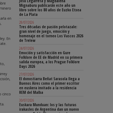
Josu Legarreta y Magdalena
mbre
Mignaburu publicarán este año un
 minero
libro sobre los 80 años de Euzko Etxea
de La Plata
arla en
28/07/2026
,
Tres décadas de pasión pelotazale:
gran nivel de juego, emoción y
homenaje en el torneo Los Vascos 2026
ley. En
de Trelew
ate.
24/07/2026
Emoción y satisfacción en Gure
Folklore de EE de Madrid en su primera
salida europea, a los Prague Folklore
to,
Days 2026
irrey
27/07/2026
El donostiarra Beñat Sarasola llega a
cisión,
Buenos Aires como el primer escritor
en euskera invitado a la residencia
REM del Malba
o cinco
30/07/2026
ta.
Euskara Munduan: los y las futuras
irakasles de Argentina dan un nuevo