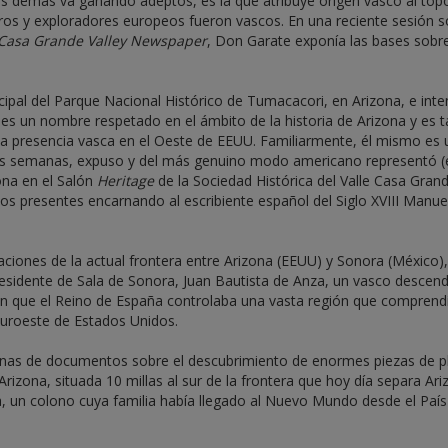
las demás va ganando adeptos, es la que atribuye origen vasco al to
ros y exploradores europeos fueron vascos. En una reciente sesión s
Casa Grande Valley Newspaper
, Don Garate exponía las bases sobre
incipal del Parque Nacional Histórico de Tumacacori, en Arizona, e inte
o es un nombre respetado en el ámbito de la historia de Arizona y es 
a presencia vasca en el Oeste de EEUU. Familiarmente, él mismo es 
s semanas, expuso y del más genuino modo americano representó (e
zona en el Salón
Heritage
de la Sociedad Histórica del Valle Casa Grand
 los presentes encarnando al escribiente español del Siglo XVIII Manue
aciones de la actual frontera entre Arizona (EEUU) y Sonora (México),
 presidente de Sala de Sonora, Juan Bautista de Anza, un vasco descen
en que el Reino de España controlaba una vasta región que comprendí
suroeste de Estados Unidos.
ocenas de documentos sobre el descubrimiento de enormes piezas de p
rizona, situada 10 millas al sur de la frontera que hoy día separa Ar
, un colono cuya familia había llegado al Nuevo Mundo desde el País