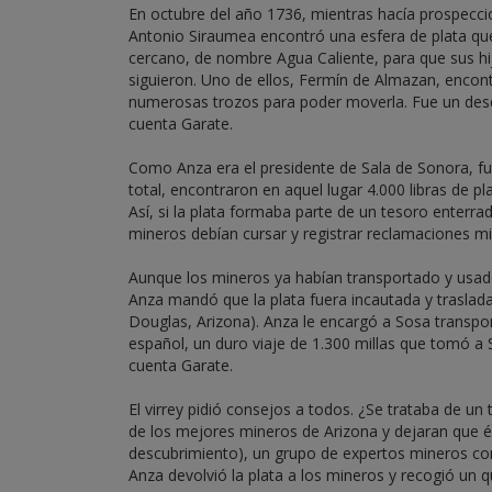
En octubre del año 1736, mientras hacía prospecci
Antonio Siraumea encontró una esfera de plata que
cercano, de nombre Agua Caliente, para que sus hi
siguieron. Uno de ellos, Fermín de Almazan, encontr
numerosas trozos para poder moverla. Fue un desc
cuenta Garate.
Como Anza era el presidente de Sala de Sonora, fue
total, encontraron en aquel lugar 4.000 libras de p
Así, si la plata formaba parte de un tesoro enterrad
mineros debían cursar y registrar reclamaciones mi
Aunque los mineros ya habían transportado y usado
Anza mandó que la plata fuera incautada y trasladad
Douglas, Arizona). Anza le encargó a Sosa transpor
español, un duro viaje de 1.300 millas que tomó a 
cuenta Garate.
El virrey pidió consejos a todos. ¿Se trataba de un
de los mejores mineros de Arizona y dejaran que é
descubrimiento), un grupo de expertos mineros conv
Anza devolvió la plata a los mineros y recogió un q