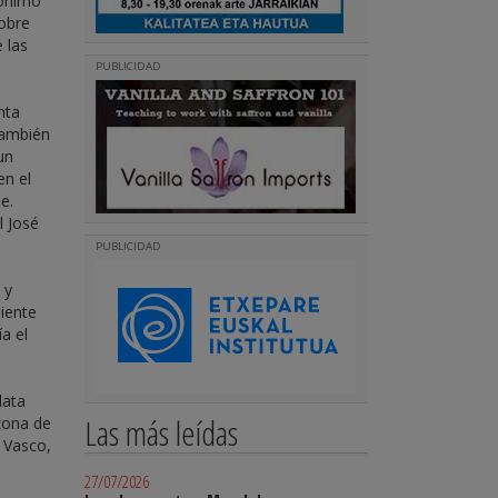
pónimo
obre
 las
PUBLICIDAD
nta
también
un
n el
e.
l José
PUBLICIDAD
 y
diente
a el
lata
Las más leídas
izona de
 Vasco,
27/07/2026