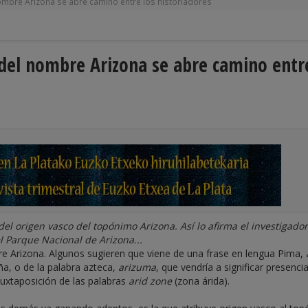
nombre Arizona se abre camino entre los historiadores
 del nombre Arizona se abre camino entr
del origen vasco del topónimo Arizona. Así lo afirma el investigador
l Parque Nacional de Arizona...
e Arizona. Algunos sugieren que viene de una frase en lengua Pima,
eña, o de la palabra azteca,
arizuma
, que vendría a significar presenci
yuxtaposición de las palabras
arid zone
(zona árida).