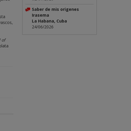
Saber de mis origenes
Irasema
sta
La Habana, Cuba
vascos,
24/06/2026
 of
plata