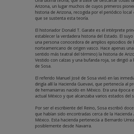
Una última teoría, que a base de descartar todas 
Arizona, un lugar muchos de cuyos primeros pione
historia de Arizona, recogida por el periódico local
que se sustenta esta teoría.
El historiador Donald T. Garate es el intérprete pr
establecer la verdadera historia del Estado. El suy
una persona conocedora de amplios episodios de l
norteamericano de origen vasco. Hace apenas una
sentido más teatral del término) la historia de Ari
Vestido con calzas y una bufanda roja, se dirigió a
de Sosa.
El referido Manuel José de Sosa vivió en las inmedi
dirigía allí la Hacienda Guevavi, que pertenecía al
de hernaniarras nacido en México. Era una época 
actual México y que alcanzaba varios estados del 
Por ser el escribiente del Reino, Sosa escribió d
que habían sido encontradas cerca de la Hacienda A
México. Esta hacienda pertenecía a Bernardo Urrea
posiblemente desde Navarra.