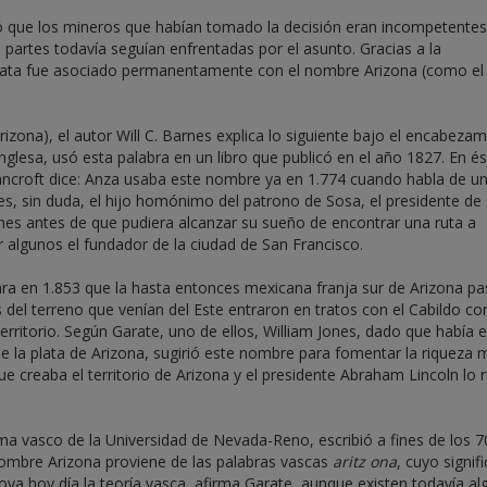
dió que los mineros que habían tomado la decisión eran incompetentes
os partes todavía seguían enfrentadas por el asunto. Gracias a la
plata fue asociado permanentamente con el nombre Arizona (como el
izona), el autor Will C. Barnes explica lo siguiente bajo el encabeza
nglesa, usó esta palabra en un libro que publicó en el año 1827. En és
ancroft dice: Anza usaba este nombre ya en 1.774 cuando habla de u
es, sin duda, el hijo homónimo del patrono de Sosa, el presidente de 
es antes de que pudiera alcanzar su sueño de encontrar una ruta a
or algunos el fundador de la ciudad de San Francisco.
ra en 1.853 que la hasta entonces mexicana franja sur de Arizona pa
del terreno que venían del Este entraron en tratos con el Cabildo con
erritorio. Según Garate, uno de ellos, William Jones, dado que había 
de la plata de Arizona, sugirió este nombre para fomentar la riqueza 
ue creaba el territorio de Arizona y el presidente Abraham Lincoln lo 
ma vasco de la Universidad de Nevada-Reno, escribió a fines de los 7
 nombre Arizona proviene de las palabras vascas
aritz ona
, cuyo signif
oya hoy día la teoría vasca, afirma Garate, aunque existen todavía a