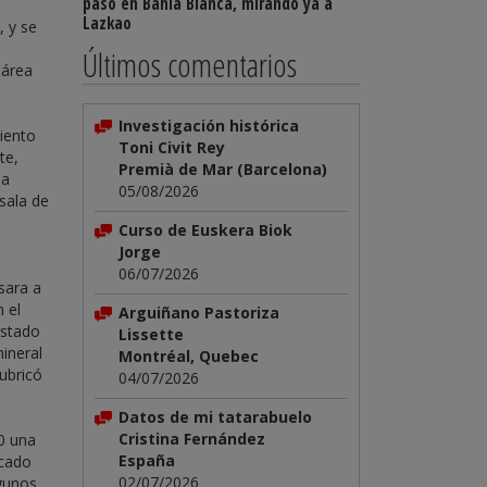
paso en Bahía Blanca, mirando ya a
Lazkao
, y se
Últimos comentarios
 área
Investigación histórica
miento
Toni Civit Rey
te,
Premià de Mar (Barcelona)
na
05/08/2026
sala de
Curso de Euskera Biok
Jorge
06/07/2026
sara a
 el
Arguiñano Pastoriza
estado
Lissette
mineral
Montréal, Quebec
rubricó
04/07/2026
Datos de mi tatarabuelo
Cristina Fernández
0 una
España
icado
02/07/2026
lgunos