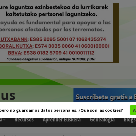
eus
 pero no guardamos datos personales.
¿Qué son las cookies?
A
a
Recursos
Aprender Euskera
Genealogía
Blogs