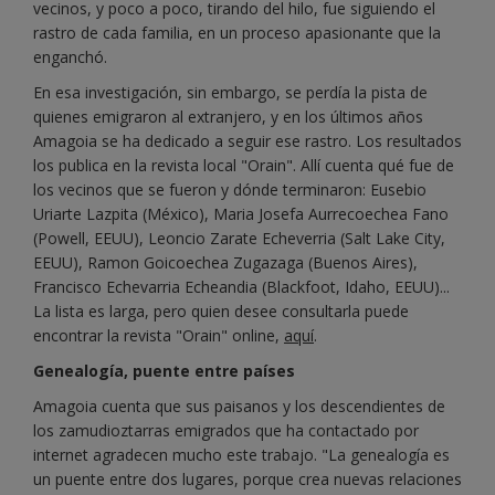
vecinos, y poco a poco, tirando del hilo, fue siguiendo el
rastro de cada familia, en un proceso apasionante que la
enganchó.
En esa investigación, sin embargo, se perdía la pista de
quienes emigraron al extranjero, y en los últimos años
Amagoia se ha dedicado a seguir ese rastro. Los resultados
los publica en la revista local "Orain". Allí cuenta qué fue de
los vecinos que se fueron y dónde terminaron: Eusebio
Uriarte Lazpita (México), Maria Josefa Aurrecoechea Fano
(Powell, EEUU), Leoncio Zarate Echeverria (Salt Lake City,
EEUU), Ramon Goicoechea Zugazaga (Buenos Aires),
Francisco Echevarria Echeandia (Blackfoot, Idaho, EEUU)...
La lista es larga, pero quien desee consultarla puede
encontrar la revista "Orain" online,
aquí
.
Genealogía, puente entre países
Amagoia cuenta que sus paisanos y los descendientes de
los zamudioztarras emigrados que ha contactado por
internet agradecen mucho este trabajo. "La genealogía es
un puente entre dos lugares, porque crea nuevas relaciones