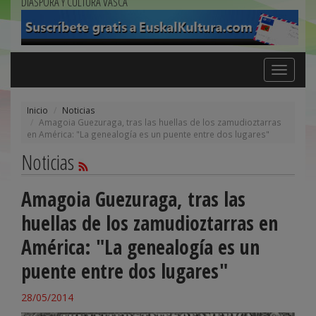
DIÁSPORA Y CULTURA VASCA
Toggle
navigation
Inicio
Noticias
Amagoia Guezuraga, tras las huellas de los zamudioztarras
en América: "La genealogía es un puente entre dos lugares"
Noticias
Amagoia Guezuraga, tras las
huellas de los zamudioztarras en
América: "La genealogía es un
puente entre dos lugares"
28/05/2014